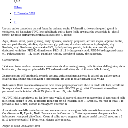
2,015
Milano
31 Dicembre 2005
#1
Un caro amico conosciuto qui sul forum ha ordinato subito l'Adenosil e, ricevuta in questi giorni la
confezione, mi ha inviato l'INCI per pubblicarla qui su Ieson (nella speranza che postandola io -chissà
perchè- ne possa derivare una proficua discussione[
]), eccola:
Aqua, alcohol denat, panax ginseng, acetyl tyrosine, arachidyl propinate, arctium majus, arginine, biotin,
calcium pantothenate, citruline, dipotassium glycyrrhizate, disodium adenosine triphosphate, ethyl
linoleate, ethyl linolenate, glucosamine HCI, hydrolyzed soy protein, lecithin, niacinamide, octyl
dodecanol, ornithine, PEG-12 dimethicone, PEG-16 12 hydroxystearic acid, PEG-54 hydrogenated castor
oil, polyquaternium – 11, retinyl palmitate, taurine, tocopheryl acetate, zinc gluconate.
Considerazioni:
1) Vi sono tante vecchie conoscenze a cominciare dal dominante ginseng, dalla tirosina, dell'arginina, dalla
biotina etc., che vengono prima della ATP (adenosina trifosfato, da cui il nome della lozione);
2) ancora prima dell'ornitina (la seconda sostanza attiva sperimentata) ecco la soia (si era parlato questa
estate di una lozione con isoflavoni e tocotrienoli, ora vedo la soia e derivati della vit.E).
3) di taurina (terza sostanza attiva) ce ne deve essere proprio poca visto che è in fondo alla lista, terzultima.
Se acqua e alcool dovessero rappresentare, come credo l'85-92% per gli altri 27 elementi rimarrebbero
percentuali medie inferiori allo 0,5% (butto là max 1%, min. 0,01%).
4) L'INCI della sopraddetta, mi ha fatto venir voglia di nuovo di mettere un goccettino di tensioattivi nelle
mie lozioni (qual'è, o Dep, il prodotto ideale per far ciò (Marliani dice il Tween 80, ma 'ndo si trova) ? Io
pensavo al tuo K-max, usando il contagocce s'intende[
]).
A me ricorda una delle molte lozioni con sostanze varie che vengono dette cosmetiche con aminoacidi &
Co. (Keramine H, Alpecin, Neril, Pantene e anche Crescina...). Tuttavia può essere che questa abbia
imbroccato i composti più efficaci. Come al solito trovo esagerato il prezzo perchè costa 20 euro, ma a 2
ml al giorno (prescritti) i 60 ml totali durano solo un mese.
Auguri di buon 2006 a tutti.[ov]