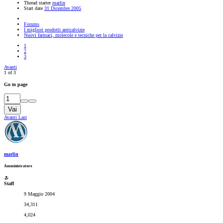
Thread starter
marlin
Start date
31 Dicembre 2005
Forums
I migliori prodotti anticalvizie
Nuovi farmaci, molecole e tecniche per la calvizie
1
2
3
Avanti
1 of 3
Go to page
Vai
Avanti
Last
marlin
Amministratore
Staff
9 Maggio 2004
34,311
4,024