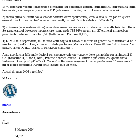
1) Vi sono tante vecchie conoscenze a cominciare dal dominante ginseng, dalla tirosina, dell'arginina, dalla
biotina etc., che vengono prima della ATP (adenosina trifosfato, da cui il nome della lozione);
2) ancora prima dell'ornitina (la seconda sostanza attiva sperimentata) ecco la soia (si era parlato questa
estate di una lozione con isoflavoni e tocotrienoli, ora vedo la soia e derivati della vit.E).
3) di taurina (terza sostanza attiva) ce ne deve essere proprio poca visto che è in fondo alla lista, terzultima.
Se acqua e alcool dovessero rappresentare, come credo l'85-92% per gli altri 27 elementi rimarrebbero
percentuali medie inferiori allo 0,5% (butto là max 1%, min. 0,01%).
4) L'INCI della sopraddetta, mi ha fatto venir voglia di nuovo di mettere un goccettino di tensioattivi nelle
mie lozioni (qual'è, o Dep, il prodotto ideale per far ciò (Marliani dice il Tween 80, ma 'ndo si trova) ? Io
pensavo al tuo K-max, usando il contagocce s'intende[
]).
A me ricorda una delle molte lozioni con sostanze varie che vengono dette cosmetiche con aminoacidi &
Co. (Keramine H, Alpecin, Neril, Pantene e anche Crescina...). Tuttavia può essere che questa abbia
imbroccato i composti più efficaci. Come al solito trovo esagerato il prezzo perchè costa 20 euro, ma a 2
ml al giorno (prescritti) i 60 ml totali durano solo un mese.
Auguri di buon 2006 a tutti.[ov]
MA - r l i n
marlin
Amministratore
Staff
9 Maggio 2004
34,311