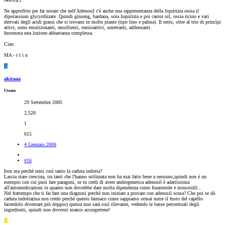
Ne approfitto per far notare che nell'Adenosil c'è anche una rappresentanza della liquirizia ossia il
dipotassium glycyrrhizate. Quindi ginseng, bardana, soia liquirizia e poi castor oil, ossia ricino e vari
derivati degli acidi grassi che si trovano in molte piante (tipo lino e palma). Il resto, oltre al trio di princìpi
attivi, sono emulsionanti, emollienti, tensioattivi, umettanti, addensanti.
Insomma una lozione abbastanza complessa.
Ciao.
MA - r l i n
A
akiraaa
Utente
29 Settembre 2005
2,520
1
615
4 Gennaio 2006
#16
Iron ma perchè temi così tanto la caduta indotta?
Lascia stare crescina, tra tanti che l'hanno utilizzata non ha mai fatto bene a nessuno,quindi non è un
esempio con cui puoi fare paragoni, se tu credi di avere androgenetica adenosil è adattissima
all'automedicazioni in quanto non dovrebbe dare molta dipendenza come finasteride e minoxidil...
Nel frattempo che ti fai fare una diagnosi perchè non iniziare a provare con adenosil scusa? Che poi se dà
caduta indotta(ma non credo perchè questo farmaco come sappiamo ormai nutre il fusto del capello
facendolo diventare più doppio) questa non sarà così rilevante, vedendo le basse percentuali degli
ingredienti, quindi non dovresti manco accorgertene!
U