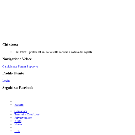
Chi siamo
Dal 1999 il portale #1 in Italia sulla calvizie e caduta dei capelli
Navigazione Veloce
Calvizie.net
Forum
Supporto
Profilo Utente
Login
Seguici su Facebook
Italiano
Contattaci
Termini e Condizioni
Privacy policy
Aiuto
Home
RSS