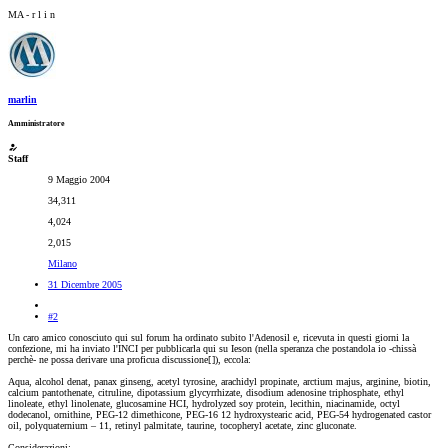
MA - r l i n
marlin
Amministratore
Staff
9 Maggio 2004
34,311
4,024
2,015
Milano
31 Dicembre 2005
#2
Un caro amico conosciuto qui sul forum ha ordinato subito l'Adenosil e, ricevuta in questi giorni la
confezione, mi ha inviato l'INCI per pubblicarla qui su Ieson (nella speranza che postandola io -chissà
perchè- ne possa derivare una proficua discussione[
]), eccola:
Aqua, alcohol denat, panax ginseng, acetyl tyrosine, arachidyl propinate, arctium majus, arginine, biotin,
calcium pantothenate, citruline, dipotassium glycyrrhizate, disodium adenosine triphosphate, ethyl
linoleate, ethyl linolenate, glucosamine HCI, hydrolyzed soy protein, lecithin, niacinamide, octyl
dodecanol, ornithine, PEG-12 dimethicone, PEG-16 12 hydroxystearic acid, PEG-54 hydrogenated castor
oil, polyquaternium – 11, retinyl palmitate, taurine, tocopheryl acetate, zinc gluconate.
Considerazioni: