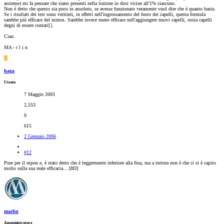
assieme) mi fa pensare che siano presenti nella lozione in dosi vicine all'1% ciascuno.
Non è detto che questo sia poco in assoluto, se avesse funzionato veramente vuol dire che è quanto basta.
Se i risultati dei test sono veritieri, in effetti nell'ingrossamento del fusto dei capelli, questa formula
sarebbe più efficace del minox. Sarebbe invece meno efficace nell'aggiungere nuovi capelli, ossia capelli
degni di essere contati[
].
Ciao.
MA - r l i n
H
haga
Utente
7 Maggio 2003
2,553
0
615
2 Gennaio 2006
#12
Pure per il nipon e, è stato detto che è leggermente inferiore alla fina, ma a tuttora non è che ci si è capito
molto sulla sua reale efficacia....[8D]
marlin
Amministratore