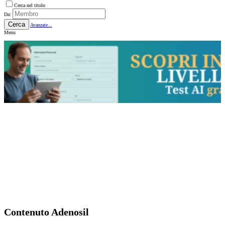
Cerca nel titolo
Da:
Cerca
Avanzate...
Menu
Contenuto Adenosil