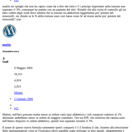
#10
marlin mi spieghi che non ho capito come fai a dire che tutte e 3 i principi importanti nella lozione non
superano il 3%..comunque ho parlato con un paziente del dott. Rinaldi che alla visita di controllo gli ha
fatto vedere degli studi dove sembra che la lozione sia addirittura leggermente piu' potente del
minoxidil..mi chiedo se le % della lozione sono cosi basse come fa' ad essere anche piu' potente del
minoxidil? ciao
marlin
Amministratore
Staff
9 Maggio 2004
34,311
4,024
2,015
Milano
2 Gennaio 2006
#11
Matteo, nell'Inci possono essere messi in ordine vario (qui alfabetico) i soli composti inferiori al 1%
altrimenti andrebbero messi in ordine di maggior contenuto. Ora sia ATP, che orinitina che taurina sono
nell'elenco disposto in ordine alfabetico, quindi non superano insieme il 3%.
Il nome di questo nuova formula contenente questi composti è 1-3 Atodina il che, insieme alla descrizione
delle sperimentazioni vista su Fitologica (dove parrebbe siano utilizzati in dosi uguali, separatemente e