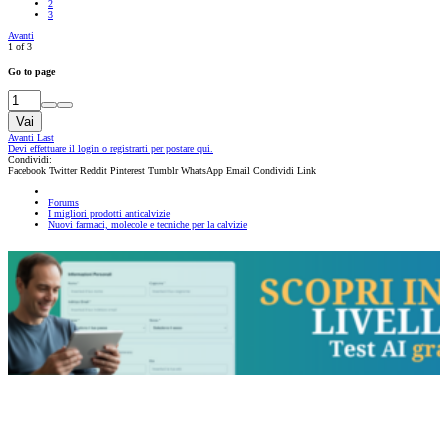
2
3
Avanti
1 of 3
Go to page
Vai
Avanti
Last
Devi effettuare il login o registrarti per postare qui.
Condividi:
Facebook
Twitter
Reddit
Pinterest
Tumblr
WhatsApp
Email
Condividi
Link
Forums
I migliori prodotti anticalvizie
Nuovi farmaci, molecole e tecniche per la calvizie