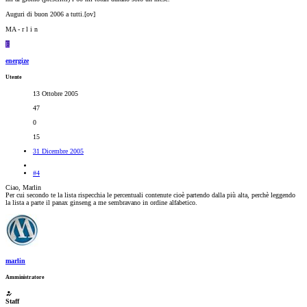
Auguri di buon 2006 a tutti.[ov]
MA - r l i n
E
energize
Utente
13 Ottobre 2005
47
0
15
31 Dicembre 2005
#4
Ciao, Marlin
Per cui secondo te la lista rispecchia le percentuali contenute cioè partendo dalla più alta, perchè leggendo
la lista a parte il panax ginseng a me sembravano in ordine alfabetico.
marlin
Amministratore
Staff