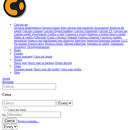
Calvizie.net
Alopecia Androgenetica
Alopecia Areata
Altre calvizie
Aree tematiche
Associazioni
Biologia dei
capelli
Calvizie Comune
Calvizie Digital Academy
Calvizie Femminile
Calvizie TV
Calvizie.net
Canizie capelli grigi/bianchi
Credits e varie
Curiosità e gossip
Diagnosi e terapia
Dieta e capelli
Difetti al capello
Effluvium
Eventi e Incontri
Featured
Forfora e Pidocchi
I migliori prodotti
anticalvizie
Igiene e cura
Infoltimenti non chirurgici
Interviste
Ipertricosi/Irsutismo
Isolinea
LLLT
Per iniziare
Principi attivi
Ricerca e futuro
Telogen Effluvium
Trapianto di capelli
Trattamenti
tricologici
Tricopigmentazione
Home
Forums
Nuovi messaggi
Cerca nel forum
Novità
Nuovi post
Nuovi stati in bacheca
Ultime attività
Utenti
Visitatori attuali
Nuovi post del profilo
Cerca post profilo
Shop
Accedi
Registrati
Cerca
Cerca nel titolo
Da:
Cerca
Ricerca avanzata...