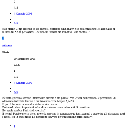
0
415
4 Gennaio 2006
#19
ciao marlin ...ma secondo te sto adenosil potrebbe funzionare? e se addirittura uno lo associasse al
minoxidil ? cioè per capirci ...se uno utilizzasse sia minoxidil che adenosil?
A
akiraaa
Utente
29 Settembre 2005
2,520
1
615
4 Gennaio 2006
#20
Bè fatto galenico sarebbe interessante provare a sto punto i vari effetti aumentando le percentuali di
adenosina trifosfata taurina e ornitina non credi?Magari 1,5-2%
E poi il bello è che non dovrebbe servire ricetta!
Però credo siano importanti anke altre sostanze come veicolanti di questi tre...
Bè, quale sarebbe l'utilità di crescina?
Il nome? Perchè uno sa che si mette la crescina in testa(saratoga fertilizzante) e crede che gli ricrescano tutti
i capelli ed in quel modo gli ricrescono davvero per suggestione psicologica?=)
1