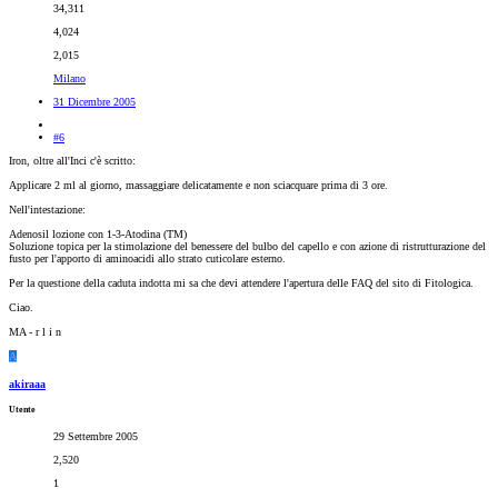
34,311
4,024
2,015
Milano
31 Dicembre 2005
#6
Iron, oltre all'Inci c'è scritto:
Applicare 2 ml al giorno, massaggiare delicatamente e non sciacquare prima di 3 ore.
Nell'intestazione:
Adenosil lozione con 1-3-Atodina (TM)
Soluzione topica per la stimolazione del benessere del bulbo del capello e con azione di ristrutturazione del
fusto per l'apporto di aminoacidi allo strato cuticolare esterno.
Per la questione della caduta indotta mi sa che devi attendere l'apertura delle FAQ del sito di Fitologica.
Ciao.
MA - r l i n
A
akiraaa
Utente
29 Settembre 2005
2,520
1