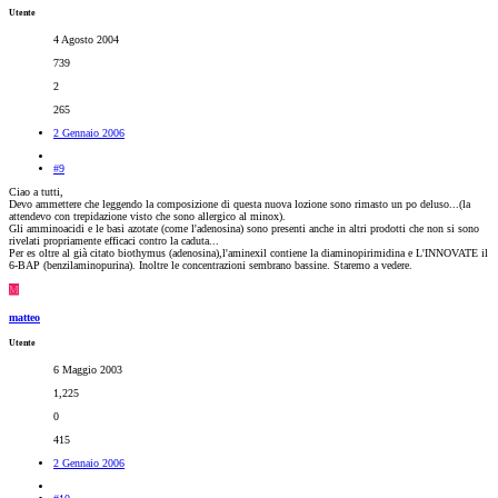
Utente
4 Agosto 2004
739
2
265
2 Gennaio 2006
#9
Ciao a tutti,
Devo ammettere che leggendo la composizione di questa nuova lozione sono rimasto un po deluso...(la
attendevo con trepidazione visto che sono allergico al minox).
Gli amminoacidi e le basi azotate (come l'adenosina) sono presenti anche in altri prodotti che non si sono
rivelati propriamente efficaci contro la caduta...
Per es oltre al già citato biothymus (adenosina),l'aminexil contiene la diaminopirimidina e L'INNOVATE il
6-BAP (benzilaminopurina). Inoltre le concentrazioni sembrano bassine. Staremo a vedere.
M
matteo
Utente
6 Maggio 2003
1,225
0
415
2 Gennaio 2006