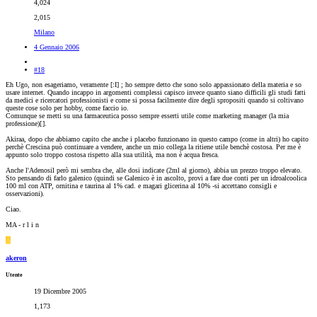
4,024
2,015
Milano
4 Gennaio 2006
#18
Eh Ugo, non esageriamo, veramente [:I] ; ho sempre detto che sono solo appassionato della materia e so
usare internet. Quando incappo in argomenti complessi capisco invece quanto siano difficili gli studi fatti
da medici e ricercatori professionisti e come si possa facilmente dire degli spropositi quando si coltivano
queste cose solo per hobby, come faccio io.
Comunque se metti su una farmaceutica posso sempre esserti utile come marketing manager (la mia
professione)[
].
Akiraa, dopo che abbiamo capito che anche i placebo funzionano in questo campo (come in altri) ho capito
perchè Crescina può continuare a vendere, anche un mio collega la ritiene utile benchè costosa. Per me è
appunto solo troppo costosa rispetto alla sua utilità, ma non è acqua fresca.
Anche l'Adenosil però mi sembra che, alle dosi indicate (2ml al giorno), abbia un prezzo troppo elevato.
Sto pensando di farlo galenico (quindi se Galenico è in ascolto, provi a fare due conti per un idroalcoolica
100 ml con ATP, ornitina e taurina al 1% cad. e magari glicerina al 10% -si accettano consigli e
osservazioni).
Ciao.
MA - r l i n
A
akeron
Utente
19 Dicembre 2005
1,173