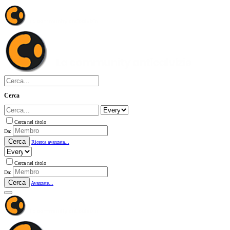
Cerca
Cerca nel titolo
Da:
Cerca
Ricerca avanzata...
Cerca nel titolo
Da:
Cerca
Avanzate...