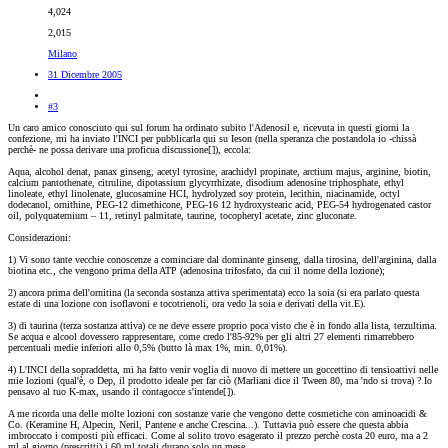
4,024
2,015
Milano
31 Dicembre 2005
#3
Un caro amico conosciuto qui sul forum ha ordinato subito l'Adenosil e, ricevuta in questi giorni la
confezione, mi ha inviato l'INCI per pubblicarla qui su Ieson (nella speranza che postandola io -chissà
perchè- ne possa derivare una proficua discussione[
]), eccola:
Aqua, alcohol denat, panax ginseng, acetyl tyrosine, arachidyl propinate, arctium majus, arginine, biotin,
calcium pantothenate, citruline, dipotassium glycyrrhizate, disodium adenosine triphosphate, ethyl
linoleate, ethyl linolenate, glucosamine HCI, hydrolyzed soy protein, lecithin, niacinamide, octyl
dodecanol, ornithine, PEG-12 dimethicone, PEG-16 12 hydroxystearic acid, PEG-54 hydrogenated castor
oil, polyquaternium – 11, retinyl palmitate, taurine, tocopheryl acetate, zinc gluconate.
Considerazioni:
1) Vi sono tante vecchie conoscenze a cominciare dal dominante ginseng, dalla tirosina, dell'arginina, dalla
biotina etc., che vengono prima della ATP (adenosina trifosfato, da cui il nome della lozione);
2) ancora prima dell'ornitina (la seconda sostanza attiva sperimentata) ecco la soia (si era parlato questa
estate di una lozione con isoflavoni e tocotrienoli, ora vedo la soia e derivati della vit.E).
3) di taurina (terza sostanza attiva) ce ne deve essere proprio poca visto che è in fondo alla lista, terzultima.
Se acqua e alcool dovessero rappresentare, come credo l'85-92% per gli altri 27 elementi rimarrebbero
percentuali medie inferiori allo 0,5% (butto là max 1%, min. 0,01%).
4) L'INCI della sopraddetta, mi ha fatto venir voglia di nuovo di mettere un goccettino di tensioattivi nelle
mie lozioni (qual'è, o Dep, il prodotto ideale per far ciò (Marliani dice il Tween 80, ma 'ndo si trova) ? Io
pensavo al tuo K-max, usando il contagocce s'intende[
]).
A me ricorda una delle molte lozioni con sostanze varie che vengono dette cosmetiche con aminoacidi &
Co. (Keramine H, Alpecin, Neril, Pantene e anche Crescina...). Tuttavia può essere che questa abbia
imbroccato i composti più efficaci. Come al solito trovo esagerato il prezzo perchè costa 20 euro, ma a 2
ml al giorno (prescritti) i 60 ml totali durano solo un mese.