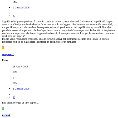
615
1 Gennaio 2006
#7
Significa che questo prodotto è come la cheratina volumizzante, che cioè fà diventare i capelli più corposi,
questo in effetti potrebbe rivelarsi utile se uno ha solo un leggero diradamento per tornare alla normalità,
ma poi il tempo e il dht renderebbero questa azione di gonfiamento dei capelli inutile, quindi direi che
potrebbe essere utile per uno che ha alopecia e si cura a tempo indefinito o per uno ke ha fatto il trapianto e
non si cura, o per uno che ha un leggero diradamento fisiologico come te Iron per far aumentare il volume
ed il peso dei capelli!
Inoltre vedo l'adenosina trifosfata, uno dei principi attivi del biothimus M fiale urto...mah...a questo
proposito non so se classificare l'adenosil un cosmetico o un farmaco!
S
sonyman1
Utente
19 Aprile 2005
109
0
165
2 Gennaio 2006
#8
l'ho ordinato oggi vi faro' sapere...
N
nick74