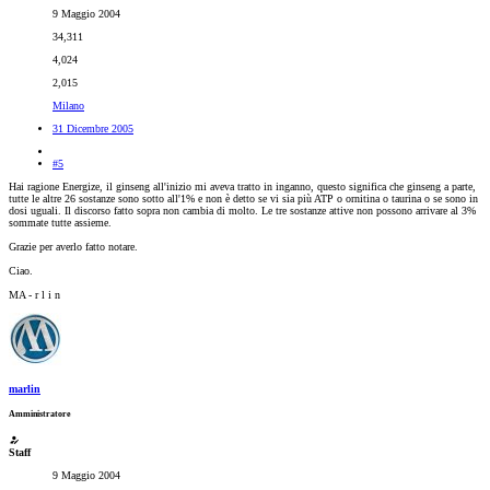
9 Maggio 2004
34,311
4,024
2,015
Milano
31 Dicembre 2005
#5
Hai ragione Energize, il ginseng all'inizio mi aveva tratto in inganno, questo significa che ginseng a parte,
tutte le altre 26 sostanze sono sotto all'1% e non è detto se vi sia più ATP o ornitina o taurina o se sono in
dosi uguali. Il discorso fatto sopra non cambia di molto. Le tre sostanze attive non possono arrivare al 3%
sommate tutte assieme.
Grazie per averlo fatto notare.
Ciao.
MA - r l i n
marlin
Amministratore
Staff
9 Maggio 2004