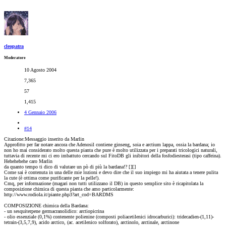
cleopatra
Moderatore
10 Agosto 2004
7,365
57
1,415
4 Gennaio 2006
#14
Citazione:Messaggio inserito da Marlin
Approfitto per far notare ancora che Adenosil contiene ginseng, soia e arctium lappa, ossia la bardana; io
non ho mai considerato molto questa pianta che pure è molto utilizzata per i preparati tricologici naturali,
tuttavia di recente mi ci ero imbattuto cercando sul FitoDB gli inibitori della fosfodiesterasi (tipo caffeina).
Hehehehehe caro Marlin
da quanto tempo ti dico di valutare un pò di più la bardana!? [
][
]
Come sai è contenuta in una delle mie lozioni e devo dire che il suo impiego mi ha aiutata a tenere pulita
la cute (è ottima come purificante per la pelle!).
Cmq, per informazione (magari non tutti utilizzano il DB) in questo semplice sito è ricapitolata la
composizione chimica di questa pianta che amo particolarmente:
http://www.rodiola.it/piante.php3?art_cod=BARDMS
COMPOSIZIONE chimica della Bardana:
- un sesquiterpene germacranolidico: arctiopicrina
- olio essenziale (0,1%) contenente polienine (composti poliacetilenici idrocarburici): tridecadien-(1,11)-
tetrain-(3,5,7,9), acido arctico, (ac. acetilenico solforato), arctinolo, arctinale, arctinone