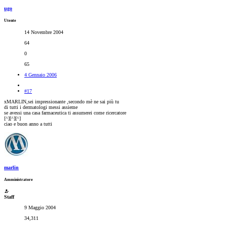
ugo
Utente
14 Novembre 2004
64
0
65
4 Gennaio 2006
#17
xMARLIN,sei impressionante ,secondo mè ne sai più tu
di tutti i dermatologi messi assieme
se avessi una casa farmaceutica ti assumerei come ricercatore
[^][^][^]
ciao e buon anno a tutti
marlin
Amministratore
Staff
9 Maggio 2004
34,311