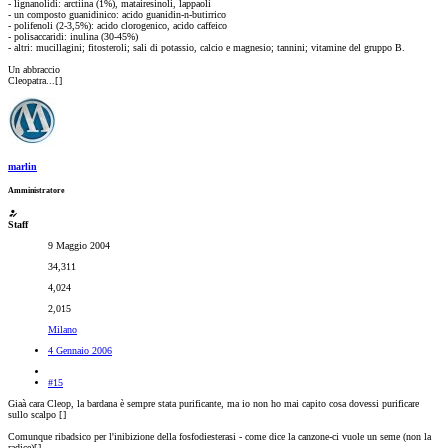
- lignanolidi: arctiina (1%), matairesinoli, lappaoli
- un composto guanidinico: acido guanidin-n-butirrico
- polifenoli (2-3,5%): acido clorogenico, acido caffeico
- polisaccaridi: inulina (30-45%)
- altri: mucillagini; fitosteroli; sali di potassio, calcio e magnesio; tannini; vitamine del gruppo B.
Un abbraccio
Cleopatra...[
]
marlin
Amministratore
Staff
9 Maggio 2004
34,311
4,024
2,015
Milano
4 Gennaio 2006
#15
Giaà cara Cleop, la bardana è sempre stata purificante, ma io non ho mai capito cosa dovessi purificare
sullo scalpo [
]
Comunque ribadsico per l'inibizione della fosfodiesterasi - come dice la canzone-ci vuole un seme (non la
radice)[
].