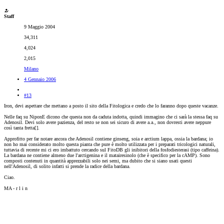
Staff
9 Maggio 2004
34,311
4,024
2,015
Milano
4 Gennaio 2006
#13
Iron, devi aspettare che mettano a posto il sito della Fitologica e credo che lo faranno dopo queste vacanze.
Nelle faq su NiponE dicono che questa non da caduta indotta, quindi immagino che ci sarà la stessa faq su
Adenosil. Devi solo avere pazienza, del resto se non sei sicuro di avere a.a., non dovresti avere neppure
così tanta fretta[
].
Approfitto per far notare ancora che Adenosil contiene ginseng, soia e arctium lappa, ossia la bardana; io
non ho mai considerato molto questa pianta che pure è molto utilizzata per i preparati tricologici naturali,
tuttavia di recente mi ci ero imbattuto cercando sul FitoDB gli inibitori della fosfodiesterasi (tipo caffeina).
La bardana ne contiene almeno due l'arctigenina e il matairesinolo (che è specifico per la cAMP). Sono
composti contenuti in quantità apprezzabili solo nei semi, ma dubito che si siano usati questi
nell'Adenosil, di solito infatti si prende la radice della bardana.
Ciao.
MA - r l i n