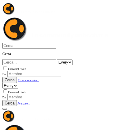
Cerca
Cerca nel titolo
Da:
Cerca
Ricerca avanzata...
Cerca nel titolo
Da:
Cerca
Avanzate...