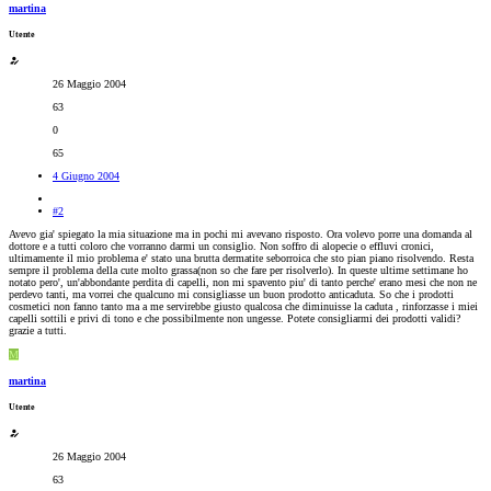
martina
Utente
26 Maggio 2004
63
0
65
4 Giugno 2004
#2
Avevo gia' spiegato la mia situazione ma in pochi mi avevano risposto. Ora volevo porre una domanda al
dottore e a tutti coloro che vorranno darmi un consiglio. Non soffro di alopecie o effluvi cronici,
ultimamente il mio problema e' stato una brutta dermatite seborroica che sto pian piano risolvendo. Resta
sempre il problema della cute molto grassa(non so che fare per risolverlo). In queste ultime settimane ho
notato pero', un'abbondante perdita di capelli, non mi spavento piu' di tanto perche' erano mesi che non ne
perdevo tanti, ma vorrei che qualcuno mi consigliasse un buon prodotto anticaduta. So che i prodotti
cosmetici non fanno tanto ma a me servirebbe giusto qualcosa che diminuisse la caduta , rinforzasse i miei
capelli sottili e privi di tono e che possibilmente non ungesse. Potete consigliarmi dei prodotti validi?
grazie a tutti.
M
martina
Utente
26 Maggio 2004
63