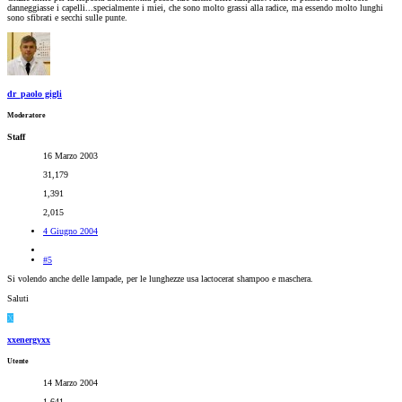
danneggiasse i capelli...specialmente i miei, che sono molto grassi alla radice, ma essendo molto lunghi
sono sfibrati e secchi sulle punte.
dr_paolo gigli
Moderatore
Staff
16 Marzo 2003
31,179
1,391
2,015
4 Giugno 2004
#5
Si volendo anche delle lampade, per le lunghezze usa lactocerat shampoo e maschera.
Saluti
X
xxenergyxx
Utente
14 Marzo 2004
1,641