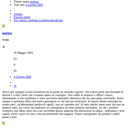
Thread starter
martina
Start date
4 Giugno 2004
Forums
Percorsi rapidi
Per i nuovi: scegliere la terapia anticalvizie
M
martina
Utente
26 Maggio 2004
63
0
65
4 Giugno 2004
#1
Avevo gia' spiegato la mia situazione ma in pochi mi avevano risposto. Ora volevo porre una domanda al
dottore e a tutti coloro che vorranno darmi un consiglio. Non soffro di alopecie o effluvi cronici,
ultimamente il mio problema e' stato una brutta dermatite seborroica che sto pian piano risolvendo. Resta
sempre il problema della cute molto grassa(non so che fare per risolverlo). In queste ultime settimane ho
notato pero', un'abbondante perdita di capelli, non mi spavento piu' di tanto perche' erano mesi che non ne
perdevo tanti, ma vorrei che qualcuno mi consigliasse un buon prodotto anticaduta. So che i prodotti
cosmetici non fanno tanto ma a me servirebbe giusto qualcosa che diminuisse la caduta , rinforzasse i miei
capelli sottili e privi di tono e che possibilmente non ungesse. Potete consigliarmi dei prodotti validi?
grazie a tutti.
M