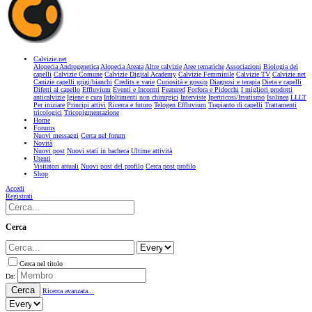
Calvizie.net
Alopecia Androgenetica
Alopecia Areata
Altre calvizie
Aree tematiche
Associazioni
Biologia dei
capelli
Calvizie Comune
Calvizie Digital Academy
Calvizie Femminile
Calvizie TV
Calvizie.net
Canizie capelli grigi/bianchi
Credits e varie
Curiosità e gossip
Diagnosi e terapia
Dieta e capelli
Difetti al capello
Effluvium
Eventi e Incontri
Featured
Forfora e Pidocchi
I migliori prodotti
anticalvizie
Igiene e cura
Infoltimenti non chirurgici
Interviste
Ipertricosi/Irsutismo
Isolinea
LLLT
Per iniziare
Principi attivi
Ricerca e futuro
Telogen Effluvium
Trapianto di capelli
Trattamenti
tricologici
Tricopigmentazione
Home
Forums
Nuovi messaggi
Cerca nel forum
Novità
Nuovi post
Nuovi stati in bacheca
Ultime attività
Utenti
Visitatori attuali
Nuovi post del profilo
Cerca post profilo
Shop
Accedi
Registrati
Cerca
Cerca nel titolo
Da:
Cerca
Ricerca avanzata...