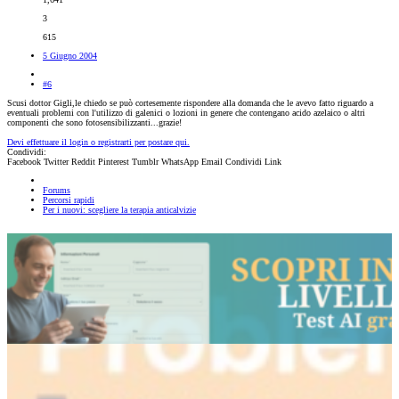
3
615
5 Giugno 2004
#6
Scusi dottor Gigli,le chiedo se può cortesemente rispondere alla domanda che le avevo fatto riguardo a
eventuali problemi con l'utilizzo di galenici o lozioni in genere che contengano acido azelaico o altri
componenti che sono fotosensibilizzanti...grazie!
Devi effettuare il login o registrarti per postare qui.
Condividi:
Facebook
Twitter
Reddit
Pinterest
Tumblr
WhatsApp
Email
Condividi
Link
Forums
Percorsi rapidi
Per i nuovi: scegliere la terapia anticalvizie