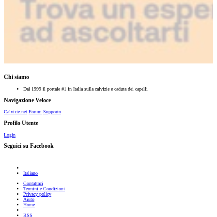
Chi siamo
Dal 1999 il portale #1 in Italia sulla calvizie e caduta dei capelli
Navigazione Veloce
Calvizie.net
Forum
Supporto
Profilo Utente
Login
Seguici su Facebook
Italiano
Contattaci
Termini e Condizioni
Privacy policy
Aiuto
Home
RSS