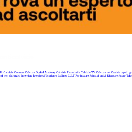
lli
Calvizie Comune
Calvizie Digital Academy
Calvizie Femminile
Calvizie TV
Calvizie.net
Canizie capelli gr
nti non chirurgici
Interviste
Ipertricosi/Irsutismo
Isolinea
LLLT
Per iniziare
Principi attivi
Ricerca e futuro
Telo