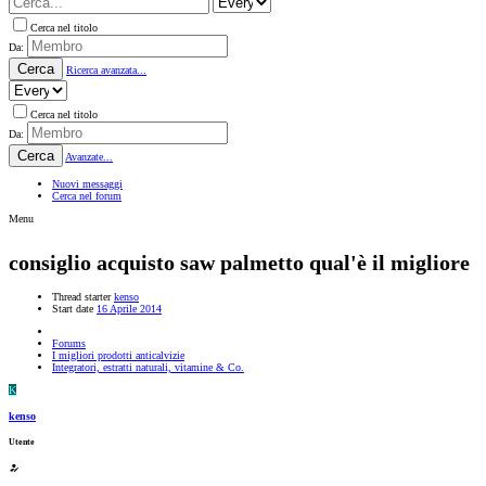
Cerca nel titolo
Da:
Cerca
Ricerca avanzata...
Cerca nel titolo
Da:
Cerca
Avanzate...
Nuovi messaggi
Cerca nel forum
Menu
consiglio acquisto saw palmetto qual'è il migliore
Thread starter
kenso
Start date
16 Aprile 2014
Forums
I migliori prodotti anticalvizie
Integratori, estratti naturali, vitamine & Co.
K
kenso
Utente