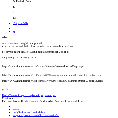
24 Febbraio 2014
467
1
265
16 Aprile 2014
#1
salve
devo acquistare l'integ di saw palmetto
in rete cè ne sono di tutti i tipi e marche e non so qual'è il migliore
ho trovato questi ogni cp 160mg quindi ne prenderei 2 cp al di
tra questi quale mi consigliate ?
https://www.vitamincenter.it/it-it/store/s/314/natrol/saw-palmetto-30-cps.aspx
https://www.vitamincenter.it/it-it/store/s/3740/now-foods/saw-palmetto-extract-60-softgels.aspx
https://www.vitamincenter.it/it-it/store/s/3740/now-foods/saw-palmetto-extract-60-softgels.aspx
grazie
Devi effettuare il login o registrarti per postare qui.
Condividi:
Facebook
Twitter
Reddit
Pinterest
Tumblr
WhatsApp
Email
Condividi
Link
Forums
I migliori prodotti anticalvizie
Integratori, estratti naturali, vitamine & Co.