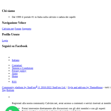
Chi siamo
Dal 1999 il portale #1 in Italia sulla calvizie e caduta dei capelli
Navigazione Veloce
Calvizie.net
Forum
Supporto
Profilo Utente
Login
Seguici su Facebook
Italiano
Contattaci
Termini e Condizioni
Privacy policy
Aiuto
Home
RSS
®
Community platform by XenForo
© 2010-2022 XenForo Ltd.
|
Style and add-ons by ThemeHouse
- tutti i
Top
Bottom
Registrati alla nostra community Calvizie.net, avrai accesso a contenuti e servizi riservati ai membr
Potrai intervenire direttamente alle discussioni con gli altri membri e con gli esperti