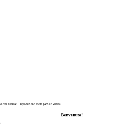
 diritti riservati - riproduzione anche parziale vietata
Benvenuto!
i: