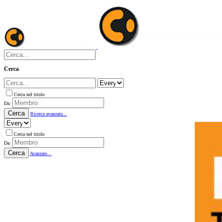
Cerca
Cerca nel titolo
Da:
Cerca
Ricerca avanzata...
Cerca nel titolo
Da:
Cerca
Avanzate...