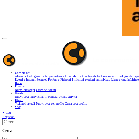
Calvizie.net
Alopecia Androgenetica
Alopecia Areata
Altre calvizie
Aree tematiche
Associazioni
Biologia dei cape
Eventi e Incontri
Featured
Forfora e Pidocchi
I migliori prodotti anticalvizie
Igiene e cura
Infoltime
Home
Forums
Nuovi messaggi
Cerca nel forum
Novità
Nuovi post
Nuovi stati in bacheca
Ultime attività
Utenti
Visitatori attuali
Nuovi post del profilo
Cerca post profilo
Shop
Accedi
Registrati
Cerca