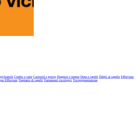
igi/bianchi
Credits e varie
Curiosità e gossip
Diagnosi e terapia
Dieta e capelli
Difetti al capello
Effluvium
gen Effluvium
Trapianto di capelli
Trattamenti tricologici
Tricopigmentazione