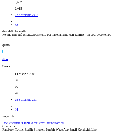
9,582
2,015
27 Settembre 2014
#3
daniele80 ha scritto:
Per me non può essere...soprattutto per l'arretramento dell'hairline... in cosi poco tempo
quoto
I
ifroc
Utente
14 Maggio 2008
369
36
265
28 Settembre 2014
#4
impossibile
Devi effettuare il login o registrarti per postare qui.
Condividi:
Facebook
Twitter
Reddit
Pinterest
Tumblr
WhatsApp
Email
Condividi
Link