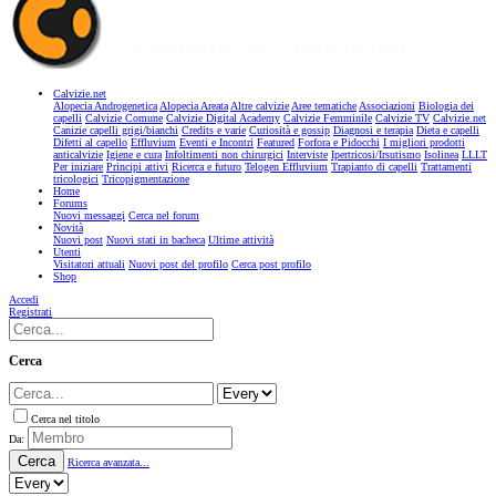
Calvizie.net
Alopecia Androgenetica
Alopecia Areata
Altre calvizie
Aree tematiche
Associazioni
Biologia dei
capelli
Calvizie Comune
Calvizie Digital Academy
Calvizie Femminile
Calvizie TV
Calvizie.net
Canizie capelli grigi/bianchi
Credits e varie
Curiosità e gossip
Diagnosi e terapia
Dieta e capelli
Difetti al capello
Effluvium
Eventi e Incontri
Featured
Forfora e Pidocchi
I migliori prodotti
anticalvizie
Igiene e cura
Infoltimenti non chirurgici
Interviste
Ipertricosi/Irsutismo
Isolinea
LLLT
Per iniziare
Principi attivi
Ricerca e futuro
Telogen Effluvium
Trapianto di capelli
Trattamenti
tricologici
Tricopigmentazione
Home
Forums
Nuovi messaggi
Cerca nel forum
Novità
Nuovi post
Nuovi stati in bacheca
Ultime attività
Utenti
Visitatori attuali
Nuovi post del profilo
Cerca post profilo
Shop
Accedi
Registrati
Cerca
Cerca nel titolo
Da:
Cerca
Ricerca avanzata...