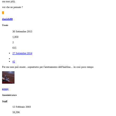
ora non più).
voi che ne pensate ?
D
daniele80
Utente
30 Settembre 2013
1,850
2
615
27 Settembre 2014
#2
Per me non può essere...soprattutto per l'arretramento dell'hairline... in cosi poco tempo
proxy
Amministratore
Staff
12 Febbraio 2003
59,396