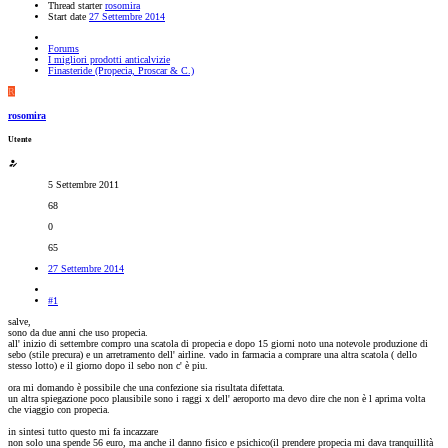
Thread starter
rosomira
Start date
27 Settembre 2014
Forums
I migliori prodotti anticalvizie
Finasteride (Propecia, Proscar & C.)
R
rosomira
Utente
5 Settembre 2011
68
0
65
27 Settembre 2014
#1
salve,
sono da due anni che uso propecia.
all' inizio di settembre compro una scatola di propecia e dopo 15 giorni noto una notevole produzione di
sebo (stile precura) e un arretramento dell' airline. vado in farmacia a comprare una altra scatola ( dello
stesso lotto) e il giorno dopo il sebo non c' è piu.
ora mi domando è possibile che una confezione sia risultata difettata.
un altra spiegazione poco plausibile sono i raggi x dell' aeroporto ma devo dire che non è l aprima volta
che viaggio con propecia.
in sintesi tutto questo mi fa incazzare
non solo una spende 56 euro, ma anche il danno fisico e psichico(il prendere propecia mi dava tranquillità