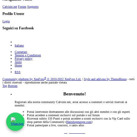
Calvizie.net
Forum
Supporto
Profilo Utente
Login
Seguici su Facebook
Italiano
Contattaci
Termini e Condizioni
Privacy policy
Aiuto
Home
RSS
®
Community platform by XenForo
© 2010-2022 XenForo Ltd.
|
Style and add-ons by ThemeHouse
- tutti
i diritti riservati - riproduzione anche parziale vietata
Top
Bottom
Benvenuto!
Registrati alla nostra community Calvizie.net, avrai accesso a contenuti e servizi riservati ai
membri:
Potrai intervenire direttamente alle discussioni con gli altri membri e con gli esperti
Potrai accedere a contenuti esclusivi sul portale e sul forum
Riceverai subito 150 Punti e potrai accedere a sconti esclusivi con la Vip Card sullo
shop partner della Community (
Hairshopeurope.com
)
Potrai partecipare a live, concorsi, e tanto altro
Registrati Subito