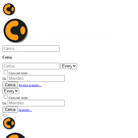
Cerca
Cerca nel titolo
Da:
Cerca
Ricerca avanzata...
Cerca nel titolo
Da:
Cerca
Avanzate...