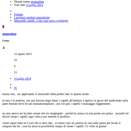
Thread starter
emanueleee
Start date
4 Luglio 2014
Forums
I migliori prodotti anticalvizie
Minoxidil capelli: a che cosa serve e tipologie
E
emanueleee
Utente
15 Aprile 2013
33
0
15
4 Luglio 2014
#1
buona sera , sto applicando il minixodil della perfect hair in questo modo .
la sera e la mattina, con una forcina tengo fermi i capelli all'indietro e applico le gocce del medicinale sulla
parte frontale dove ho più miniaturizzazione , poi tiro giù i capelli e massaggio leggermente .
un mio amico mi ha fatto notare che sto sbagliando , perchà ho messo la cera poche ore prima . secondo lui
dovrei lavare i capelli ogni volta e poi mettere il prodotto .
vorrei capire bene se è così che si deve fare . io metto solo un pizzico di cera sulle punte per levare il
crespore che ho , non ho mica la possibilità/ tempo di lavare i capelli 1/2 volte al giorno .