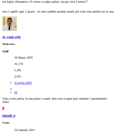
nel foglio illustrativo c'è scritto a scalpo pulito, ma per cosa è inteso??
lavo i capelli ogni 2 giorni , di certo sarebbe assurdo lavarli più volte solo perché uso la cera
dr_paolo gigli
Moderatore
Staff
16 Marzo 2003
31,179
1,391
2,015
4 Luglio 2014
#2
Solo a cute pulita, la cera prina o wuant' altro non va gene puo' limitare l assorbimento
Saliti
F
fabio88_it
Utente
24 Gennaio 2011