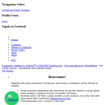
Navigazione Veloce
Calvizie.net
Forum
Supporto
Profilo Utente
Login
Seguici su Facebook
Italiano
Contattaci
Termini e Condizioni
Privacy policy
Aiuto
Home
RSS
®
Community platform by XenForo
© 2010-2022 XenForo Ltd.
|
Style and add-ons by ThemeHouse
- tutti
i diritti riservati - riproduzione anche parziale vietata
Top
Bottom
Benvenuto!
Registrati alla nostra community Calvizie.net, avrai accesso a contenuti e servizi riservati ai
membri:
Potrai intervenire direttamente alle discussioni con gli altri membri e con gli esperti
Potrai accedere a contenuti esclusivi sul portale e sul forum
Riceverai subito 150 Punti e potrai accedere a sconti esclusivi con la Vip Card sullo
shop partner della Community (
Hairshopeurope.com
)
Potrai partecipare a live, concorsi, e tanto altro