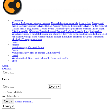
Calvizie.net
Alopecia Androgenetica
Alopecia Areata
Altre calvizie
Aree tematiche
Associazioni
Biologia dei
capelli
Calvizie Comune
Calvizie Digital Academy
Calvizie Femminile
Calvizie TV
Calvizie.net
Canizie capelli grigi/bianchi
Credits e varie
Curiosità e gossip
Diagnosi e terapia
Dieta e capelli
Difetti al capello
Effluvium
Eventi e Incontri
Featured
Forfora e Pidocchi
I migliori prodotti
anticalvizie
Igiene e cura
Infoltimenti non chirurgici
Interviste
Ipertricosi/Irsutismo
Isolinea
LLLT
Per iniziare
Principi attivi
Ricerca e futuro
Telogen Effluvium
Trapianto di capelli
Trattamenti
tricologici
Tricopigmentazione
Home
Forums
Nuovi messaggi
Cerca nel forum
Novità
Nuovi post
Nuovi stati in bacheca
Ultime attività
Utenti
Visitatori attuali
Nuovi post del profilo
Cerca post profilo
Shop
Accedi
Registrati
Cerca
Cerca nel titolo
Da:
Cerca
Ricerca avanzata...