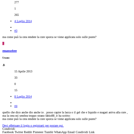
277
1
265
4 Luglio 2014
#3
ma come può la cera rendere la cute sporca se viene applicata solo sulle punte?
E
emanueleee
Utente
15 Aprile 2013
33
0
15
8 Luglio 2014
#4
quello che dico anche dio anche io . posso capire la lacca o il gel che e liquido e magari arriva alla cute ,
ma la cera mi sembra troppo strano fabio88_it ha scritto:
ma come può la cera rendere la cute sporca se viene applicata solo sulle punte?
Devi effettuare il login o registrarti per postare qui.
Condividi:
Facebook
Twitter
Reddit
Pinterest
Tumblr
WhatsApp
Email
Condividi
Link