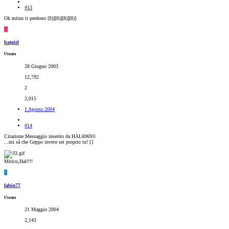
#13
Ok mitzu ti perdono [8)][8)][8)][8)]
B
batgirl
Utente
28 Giugno 2003
12,792
2
2,015
1 Agosto 2004
#14
Citazione:Messaggio inserito da HAL6969©
...mi sà che Geppo invece sei proprio tu! [
]
Mitico,Hal!!!!
F
fabio77
Utente
21 Maggio 2004
2,143