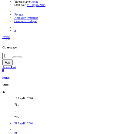
Thread starter
lortas
Start date
31 Luglio 2004
Forums
Altre aree tematiche
Gossip & off-topic
1
2
Avanti
1 of 2
Go to page
Vai
Avanti
Last
L
lortas
Utente
10 Luglio 2004
711
1
265
31 Luglio 2004
#1