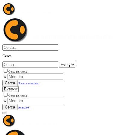
Cerca
Cerca nel titolo
Da:
Cerca
Ricerca avanzata...
Cerca nel titolo
Da:
Cerca
Avanzate...