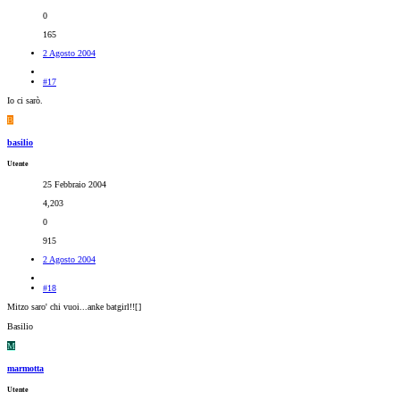
0
165
2 Agosto 2004
#17
Io ci sarò.
B
basilio
Utente
25 Febbraio 2004
4,203
0
915
2 Agosto 2004
#18
Mitzo saro' chi vuoi...anke batgirl!![
]
Basilio
M
marmotta
Utente