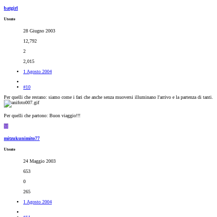
batgirl
Utente
28 Giugno 2003
12,792
2
2,015
1 Agosto 2004
#10
Per quelli che restano: siamo come i fari che anche senza muoversi illuminano l'arrivo e la partenza di tanti.
Per quelli che partono: Buon viaggio!!!
M
mitzukunimito77
Utente
24 Maggio 2003
653
0
265
1 Agosto 2004