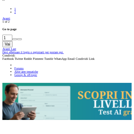
1
2
Avanti
1 of 2
Go to page
Vai
Avanti
Last
Devi effettuare il login o registrarti per postare qui.
Condividi:
Facebook
Twitter
Reddit
Pinterest
Tumblr
WhatsApp
Email
Condividi
Link
Forums
Altre aree tematiche
Gossip & off-topic