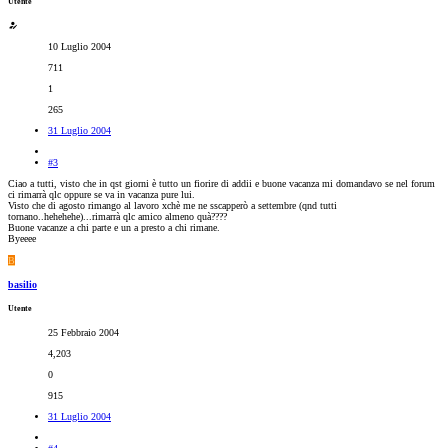
Utente
10 Luglio 2004
711
1
265
31 Luglio 2004
#3
Ciao a tutti, visto che in qst giorni è tutto un fiorire di addii e buone vacanza mi domandavo se nel forum
ci rimarrà qlc oppure se va in vacanza pure lui.
Visto che di agosto rimango al lavoro xchè me ne sscapperò a settembre (qnd tutti
tornano..hehehehe)...rimarrà qlc amico almeno quà????
Buone vacanze a chi parte e un a presto a chi rimane.
Byeeee
B
basilio
Utente
25 Febbraio 2004
4,203
0
915
31 Luglio 2004