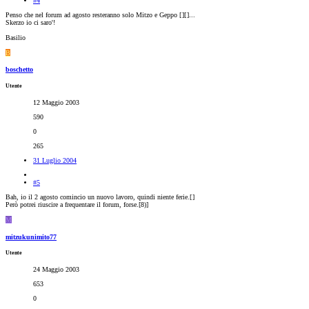
#4
Penso che nel forum ad agosto resteranno solo Mitzo e Geppo [
][
]...
Skerzo io ci saro'!
Basilio
B
boschetto
Utente
12 Maggio 2003
590
0
265
31 Luglio 2004
#5
Bah, io il 2 agosto comincio un nuovo lavoro, quindi niente ferie.[
]
Però potrei riuscire a frequentare il forum, forse.[8)]
M
mitzukunimito77
Utente
24 Maggio 2003
653
0