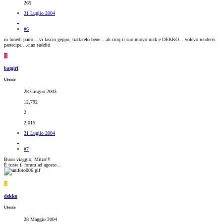
265
31 Luglio 2004
#6
io lunedi parto....vi lascio geppo, trattatelo bene....ah cmq il suo nuovo nick e DEKKO....volevo rendervi
partecipe....ciao sudditi
B
batgirl
Utente
28 Giugno 2003
12,792
2
2,015
31 Luglio 2004
#7
Buon viaggio, Mitzo!!!
È triste il forum ad agosto...
D
dekko
Utente
28 Maggio 2004