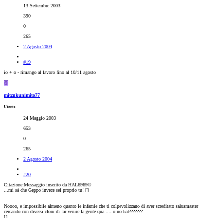
13 Settembre 2003
390
0
265
2 Agosto 2004
#19
io + o - rimango al lavoro fino al 10/11 agosto
M
mitzukunimito77
Utente
24 Maggio 2003
653
0
265
2 Agosto 2004
#20
Citazione:Messaggio inserito da HAL6969©
...mi sà che Geppo invece sei proprio tu! [
]
Noooo, e impossibile almeno quanto le infamie che ti colpevolizzano di aver screditato salusmaster
cercando con diversi cloni di far venire la gente qua......o no hal???????
[
]