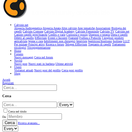
Calvizie.net
Alopecia Androgenetica
Alopecia Areata
Altre calvizie
Aree tematiche
Associazioni
Biologia dei
capelli
Calvizie Comune
Calvizie Digital Academy
Calvizie Femminile
Calvizie TV
Calvizie.net
Canizie capelli grigi/bianchi
Credits e varie
Curiosità e gossip
Diagnosi e terapia
Dieta e capelli
Difetti al capello
Effluvium
Eventi e Incontri
Featured
Forfora e Pidocchi
I migliori prodotti
anticalvizie
Igiene e cura
Infoltimenti non chirurgici
Interviste
Ipertricosi/Irsutismo
Isolinea
LLLT
Per iniziare
Principi attivi
Ricerca e futuro
Telogen Effluvium
Trapianto di capelli
Trattamenti
tricologici
Tricopigmentazione
Home
Forums
Nuovi messaggi
Cerca nel forum
Novità
Nuovi post
Nuovi stati in bacheca
Ultime attività
Utenti
Visitatori attuali
Nuovi post del profilo
Cerca post profilo
Shop
Accedi
Registrati
Cerca
Cerca nel titolo
Da:
Cerca
Ricerca avanzata...