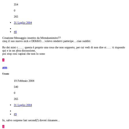
354
0
265
31 Luglio 2004
#8
Citazione:Messaggio inserito da Mitzukunimito77
cmq il suo nuovo nick e DEKKO....volevo rendervi partecipe....ciao sudditi
Re dei miei c....... questa è proprio una cosa che non sopporto, per cui vedi di non dire st...... ti rispondo
qui e in un altra discussione,
poi stop così capirai che non lo sono
A
ares
Utente
19 Febbraio 2004
540
0
265
31 Luglio 2004
#9
Io, salvo sorprese last second(!) dovrei rimanere...
B