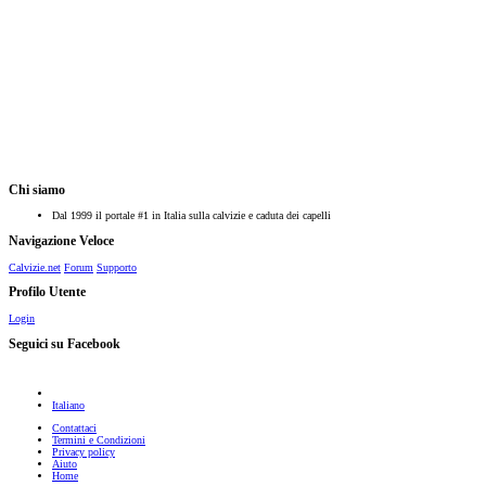
Chi siamo
Dal 1999 il portale #1 in Italia sulla calvizie e caduta dei capelli
Navigazione Veloce
Calvizie.net
Forum
Supporto
Profilo Utente
Login
Seguici su Facebook
Italiano
Contattaci
Termini e Condizioni
Privacy policy
Aiuto
Home