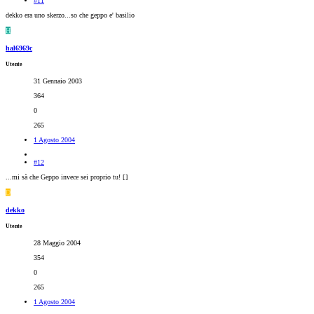
#11
dekko era uno skerzo...so che geppo e' basilio
H
hal6969c
Utente
31 Gennaio 2003
364
0
265
1 Agosto 2004
#12
...mi sà che Geppo invece sei proprio tu! [
]
D
dekko
Utente
28 Maggio 2004
354
0
265
1 Agosto 2004