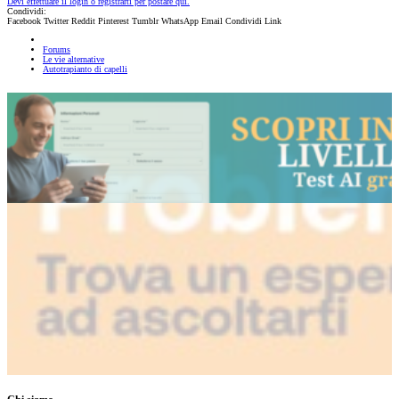
Devi effettuare il login o registrarti per postare qui.
Condividi:
Facebook
Twitter
Reddit
Pinterest
Tumblr
WhatsApp
Email
Condividi
Link
Forums
Le vie alternative
Autotrapianto di capelli