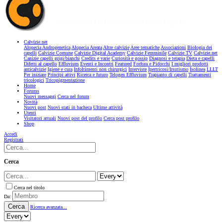
Calvizie.net
Alopecia Androgenetica
Alopecia Areata
Altre calvizie
Aree tematiche
Associazioni
Biologia dei
capelli
Calvizie Comune
Calvizie Digital Academy
Calvizie Femminile
Calvizie TV
Calvizie.net
Canizie capelli grigi/bianchi
Credits e varie
Curiosità e gossip
Diagnosi e terapia
Dieta e capelli
Difetti al capello
Effluvium
Eventi e Incontri
Featured
Forfora e Pidocchi
I migliori prodotti
anticalvizie
Igiene e cura
Infoltimenti non chirurgici
Interviste
Ipertricosi/Irsutismo
Isolinea
LLLT
Per iniziare
Principi attivi
Ricerca e futuro
Telogen Effluvium
Trapianto di capelli
Trattamenti
tricologici
Tricopigmentazione
Home
Forums
Nuovi messaggi
Cerca nel forum
Novità
Nuovi post
Nuovi stati in bacheca
Ultime attività
Utenti
Visitatori attuali
Nuovi post del profilo
Cerca post profilo
Shop
Accedi
Registrati
Cerca
Cerca nel titolo
Da:
Cerca
Ricerca avanzata...