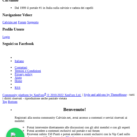
Chi siamo
Dal 1999 il portale #1 in Italia sulla calvizie e caduta dei capelli
Navigazione Veloce
Calvizie.net
Forum
Supporto
Profilo Utente
Login
Seguici su Facebook
Italiano
Contattaci
Termini e Condizioni
Privacy policy
Aiuto
Home
RSS
®
Community platform by XenForo
© 2010-2022 XenForo Ltd.
|
Style and add-ons by ThemeHouse
- tutti
i diritti riservati - riproduzione anche parziale vietata
Top
Bottom
Benvenuto!
Registrati alla nostra community Calvizie.net, avrai accesso a contenuti e servizi riservati ai
membri:
Potrai intervenire direttamente alle discussioni con gli altri membri e con gli esperti
Potrai accedere a contenuti esclusivi sul portale e sul forum
Riceverai subito 150 Punti e potrai accedere a sconti esclusivi con la Vip Card sullo