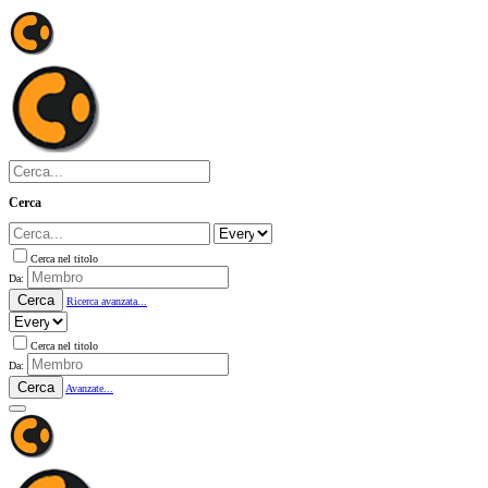
Cerca
Cerca nel titolo
Da:
Cerca
Ricerca avanzata...
Cerca nel titolo
Da:
Cerca
Avanzate...