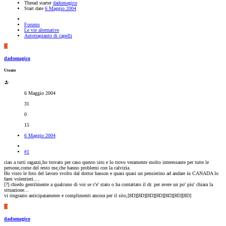
Thread starter
dadomagico
Start date
6 Maggio 2004
Forums
Le vie alternative
Autotrapianto di capelli
D
dadomagico
Utente
6 Maggio 2004
31
0
15
6 Maggio 2004
#1
ciao a tutti ragazzi,ho trovato per caso questo sito e lo trovo veramente molto interessante per tutte le
persone,come del resto me,che hanno problemi con la calvizia.
Ho visto le foto del lavoro svolto dal dottor hasson e quasi quasi un pensierino ad andare in CANADA lo
farei volentieri....
[?] chiedo gentilmente a qualcuno di voi se c'e' stato o ha contattato il dr. per avere un po' piu' chiara la
situazione...
vi ringrazio anticipatamente e complimenti ancora per il sito,[8D][8D][8D][8D][8D][8D][8D]
D
dadomagico