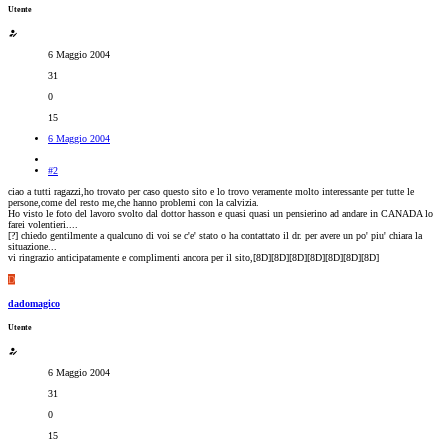
Utente
6 Maggio 2004
31
0
15
6 Maggio 2004
#2
ciao a tutti ragazzi,ho trovato per caso questo sito e lo trovo veramente molto interessante per tutte le
persone,come del resto me,che hanno problemi con la calvizia.
Ho visto le foto del lavoro svolto dal dottor hasson e quasi quasi un pensierino ad andare in CANADA lo
farei volentieri....
[?] chiedo gentilmente a qualcuno di voi se c'e' stato o ha contattato il dr. per avere un po' piu' chiara la
situazione...
vi ringrazio anticipatamente e complimenti ancora per il sito,[8D][8D][8D][8D][8D][8D][8D]
D
dadomagico
Utente
6 Maggio 2004
31
0
15