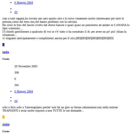
6 Maggio 2004
#3
ciao a tutti ragazzi,ho trovato per caso questo sito e lo trovo veramente molto interessante per tutte le
persone,come del resto me,che hanno problemi con la calvizia.
Ho visto le foto del lavoro svolto dal dottor hasson e quasi quasi un pensierino ad andare in CANADA lo
farei volentieri....
[?] chiedo gentilmente a qualcuno di voi se c'e' stato o ha contattato il dr. per avere un po' piu' chiara la
situazione...
vi ringrazio anticipatamente e complimenti ancora per il sito,[8D][8D][8D][8D][8D][8D][8D]
O
onda
Utente
20 Novembre 2003
390
0
265
6 Maggio 2004
#4
solo e dico solo x l'autotrapianto perche' non fai un giro su forum.salusmaster.com nella sezione
TRAPIANTI e avrai molte risposte a non TUTTE le tue domande...
R
richie
Utente