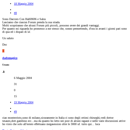
18 Maggio 2004
#8
Sono Daccoro Con Hal69696 e Salus
Lasciamo che ciascun Forum prenda la sua strada.
Molti scopriranno che alcuni Forum più piccoli, possono avere dei grandi vantaggi.
Per quanto mi riguarda ho promesso a me stesso che, sonno permettendo, d'ora in avanti i giorni pari sono
di qua ed i dispari di la'.
Un saluto
Doc
D
dadomagico
Utente
6 Maggio 2004
31
0
15
19 Maggio 2004
#9
ciao montecristo,sono di milano,sicuramente in Italia ci sono degli ottimi chirurghi,vedi dottor
tesauro,dott.gambino ecc...ma da quanto ho letto nei post di alcuni ragazzi e nelle varie discussioni attive
ho visto che solo all'estero effettuano megasession oltre le 3000 uf. tutto qui... luca