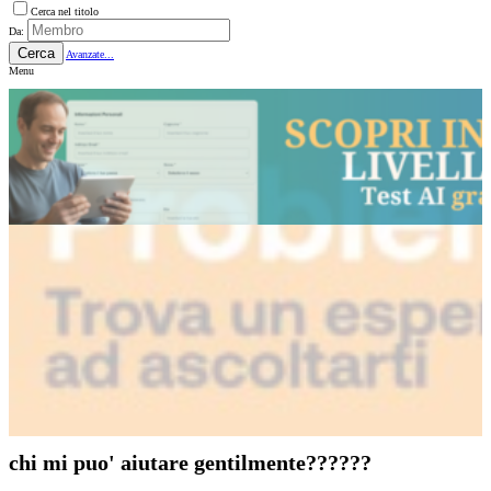
Cerca nel titolo
Da:
Cerca
Avanzate...
Menu
chi mi puo' aiutare gentilmente??????