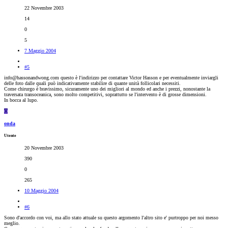
22 Novembre 2003
14
0
5
7 Maggio 2004
#5
info@hassonandwong.com questo è l'indirizzo per contattare Victor Hasson e per eventualmente inviargli
delle foto dalle quali può indicativamente stabilire di quante unità follicolari necessiti.
Come chirurgo è bravissimo, sicuramente uno dei migliori al mondo ed anche i prezzi, nonostante la
traversata transoceanica, sono molto competitivi, soprattutto se l'intervento è di grosse dimensioni.
In bocca al lupo.
O
onda
Utente
20 Novembre 2003
390
0
265
10 Maggio 2004
#6
Sono d'accordo con voi, ma allo stato attuale su questo argomento l'altro sito e' purtroppo per noi messo
meglio.