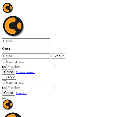
Cerca
Cerca nel titolo
Da:
Cerca
Ricerca avanzata...
Cerca nel titolo
Da:
Cerca
Avanzate...