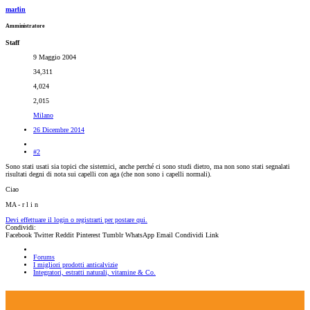
marlin
Amministratore
Staff
9 Maggio 2004
34,311
4,024
2,015
Milano
26 Dicembre 2014
#2
Sono stati usati sia topici che sistemici, anche perché ci sono studi dietro, ma non sono stati segnalati
risultati degni di nota sui capelli con aga (che non sono i capelli normali).
Ciao
MA - r l i n
Devi effettuare il login o registrarti per postare qui.
Condividi:
Facebook
Twitter
Reddit
Pinterest
Tumblr
WhatsApp
Email
Condividi
Link
Forums
I migliori prodotti anticalvizie
Integratori, estratti naturali, vitamine & Co.