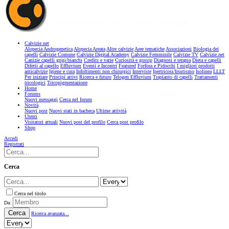
Calvizie.net
Alopecia Androgenetica
Alopecia Areata
Altre calvizie
Aree tematiche
Associazioni
Biologia dei
capelli
Calvizie Comune
Calvizie Digital Academy
Calvizie Femminile
Calvizie TV
Calvizie.net
Canizie capelli grigi/bianchi
Credits e varie
Curiosità e gossip
Diagnosi e terapia
Dieta e capelli
Difetti al capello
Effluvium
Eventi e Incontri
Featured
Forfora e Pidocchi
I migliori prodotti
anticalvizie
Igiene e cura
Infoltimenti non chirurgici
Interviste
Ipertricosi/Irsutismo
Isolinea
LLLT
Per iniziare
Principi attivi
Ricerca e futuro
Telogen Effluvium
Trapianto di capelli
Trattamenti
tricologici
Tricopigmentazione
Home
Forums
Nuovi messaggi
Cerca nel forum
Novità
Nuovi post
Nuovi stati in bacheca
Ultime attività
Utenti
Visitatori attuali
Nuovi post del profilo
Cerca post profilo
Shop
Accedi
Registrati
Cerca
Cerca nel titolo
Da:
Cerca
Ricerca avanzata...