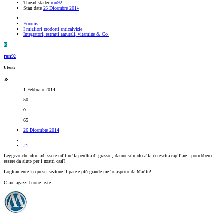
Thread starter
ron92
Start date
26 Dicembre 2014
Forums
I migliori prodotti anticalvizie
Integratori, estratti naturali, vitamine & Co.
R
ron92
Utente
1 Febbraio 2014
50
0
65
26 Dicembre 2014
#1
Leggevo che oltre ad essere utili nella perdita di grasso , danno stimolo alla ricrescita capillare...potrebbero
essere da aiuto per i nostri casi?
Logicamente in questa sezione il parere più grande me lo aspetto da Marlin!
Ciao ragazzi buone feste