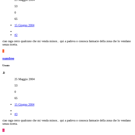
53
0
65
15 Giugno 2004
#2
ciao raga cerco qualcuno che mi venda minox.. qui a padova o conosca farmacie della zona che lo vendano
senza ricetta.
S
ssandroo
Utente
25 Maggio 2004
53
0
65
15 Giugno 2004
#3
ciao raga cerco qualcuno che mi venda minox.. qui a padova o conosca farmacie della zona che lo vendano
senza ricetta.
B