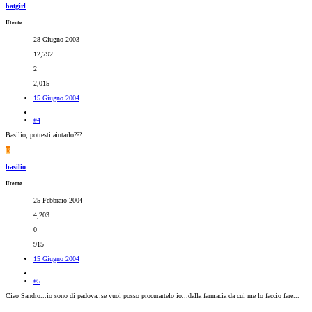
batgirl
Utente
28 Giugno 2003
12,792
2
2,015
15 Giugno 2004
#4
Basilio, potresti aiutarlo???
B
basilio
Utente
25 Febbraio 2004
4,203
0
915
15 Giugno 2004
#5
Ciao Sandro...io sono di padova..se vuoi posso procurartelo io...dalla farmacia da cui me lo faccio fare...