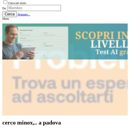
Cerca nel titolo
Da:
Cerca
Avanzate...
Menu
cerco minox,.. a padova