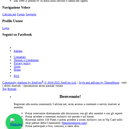
Dal 1999 il portale #1 in Italia sulla calvizie e caduta dei capelli
Navigazione Veloce
Calvizie.net
Forum
Supporto
Profilo Utente
Login
Seguici su Facebook
Italiano
Contattaci
Termini e Condizioni
Privacy policy
Aiuto
Home
RSS
®
Community platform by XenForo
© 2010-2022 XenForo Ltd.
|
Style and add-ons by ThemeHouse
- tutti
i diritti riservati - riproduzione anche parziale vietata
Top
Bottom
Benvenuto!
Registrati alla nostra community Calvizie.net, avrai accesso a contenuti e servizi riservati ai
membri:
Potrai intervenire direttamente alle discussioni con gli altri membri e con gli esperti
Potrai accedere a contenuti esclusivi sul portale e sul forum
Riceverai subito 150 Punti e potrai accedere a sconti esclusivi con la Vip Card sullo
shop partner della Community (
Hairshopeurope.com
)
Potrai partecipare a live, concorsi, e tanto altro