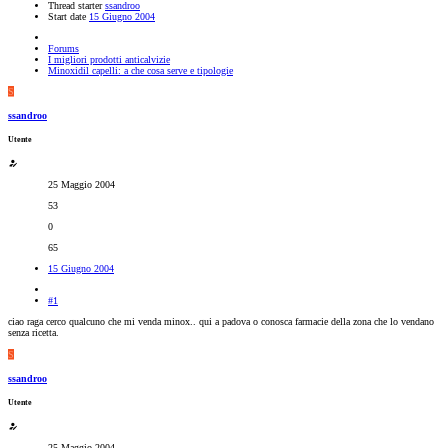
Thread starter
ssandroo
Start date
15 Giugno 2004
Forums
I migliori prodotti anticalvizie
Minoxidil capelli: a che cosa serve e tipologie
S
ssandroo
Utente
25 Maggio 2004
53
0
65
15 Giugno 2004
#1
ciao raga cerco qualcuno che mi venda minox.. qui a padova o conosca farmacie della zona che lo vendano
senza ricetta.
S
ssandroo
Utente
25 Maggio 2004