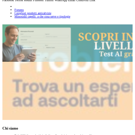
Facebook
Twitter
Reddit
Pinterest
Tumblr
WhatsApp
Email
Condividi
Link
Forums
I migliori prodotti anticalvizie
Minoxidil capelli: a che cosa serve e tipologie
Chi siamo