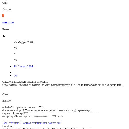
Ciao
Basilio
S
ssandroo
Utente
25 Maggio 2004
53
0
65
15 Giugno 2004
#6
Citazione:Messaggio inserito da basilio
Ciao Sandro...io sono di padova..se vuoi posso procurartelo io...dalla farmacia da cui me lo faccio fare...
Ciao
Basilio
ohhhhh!!!!!! grazie sei un amico!!!!
di che zona di pd 6????? io sono vicino piove di sacco ma vengo spesso a pd.......
a quanto lo compri???
compri quello con spiro e progesterone......??? grazie
Devi effettuare il login o registrarti per postare qui.
Condividi: