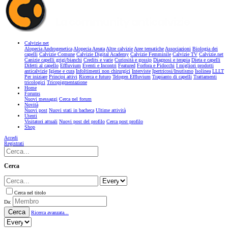
Calvizie.net
Alopecia Androgenetica
Alopecia Areata
Altre calvizie
Aree tematiche
Associazioni
Biologia dei
capelli
Calvizie Comune
Calvizie Digital Academy
Calvizie Femminile
Calvizie TV
Calvizie.net
Canizie capelli grigi/bianchi
Credits e varie
Curiosità e gossip
Diagnosi e terapia
Dieta e capelli
Difetti al capello
Effluvium
Eventi e Incontri
Featured
Forfora e Pidocchi
I migliori prodotti
anticalvizie
Igiene e cura
Infoltimenti non chirurgici
Interviste
Ipertricosi/Irsutismo
Isolinea
LLLT
Per iniziare
Principi attivi
Ricerca e futuro
Telogen Effluvium
Trapianto di capelli
Trattamenti
tricologici
Tricopigmentazione
Home
Forums
Nuovi messaggi
Cerca nel forum
Novità
Nuovi post
Nuovi stati in bacheca
Ultime attività
Utenti
Visitatori attuali
Nuovi post del profilo
Cerca post profilo
Shop
Accedi
Registrati
Cerca
Cerca nel titolo
Da:
Cerca
Ricerca avanzata...