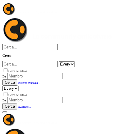
Cerca
Cerca nel titolo
Da:
Cerca
Ricerca avanzata...
Cerca nel titolo
Da:
Cerca
Avanzate...