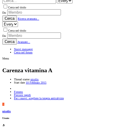
Cerca nel titolo
Da:
Cerca
Ricerca avanzata...
Cerca nel titolo
Da:
Cerca
Avanzate...
Nuovi messaggi
Cerca nel forum
Menu
Carenza vitamina A
Thread starter
nicolix
Start date
10 Febbraio 2015
Forums
Percorsi rapidi
Per i nuovi: scegliere la terapia anticalvizie
N
nicolix
Utente