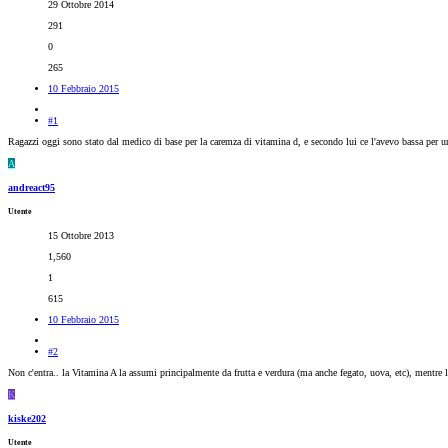
29 Ottobre 2014
291
0
265
10 Febbraio 2015
#1
Ragazzi oggi sono stato dal medico di base per la caremza di vitamina d, e secondo lui ce l'avevo bassa per u
A
andreact95
Utente
15 Ottobre 2013
1,560
1
615
10 Febbraio 2015
#2
Non c'entra.. la Vitamina A la assumi principalmente da frutta e verdura (ma anche fegato, uova, etc), mentre 
K
kiske202
Utente