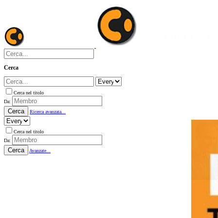
Cerca
Cerca nel titolo
Da:
Cerca
Ricerca avanzata...
Cerca nel titolo
Da:
Cerca
Avanzate...