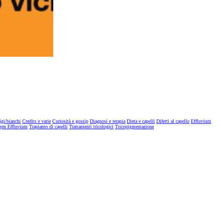
igi/bianchi
Credits e varie
Curiosità e gossip
Diagnosi e terapia
Dieta e capelli
Difetti al capello
Effluvium
gen Effluvium
Trapianto di capelli
Trattamenti tricologici
Tricopigmentazione