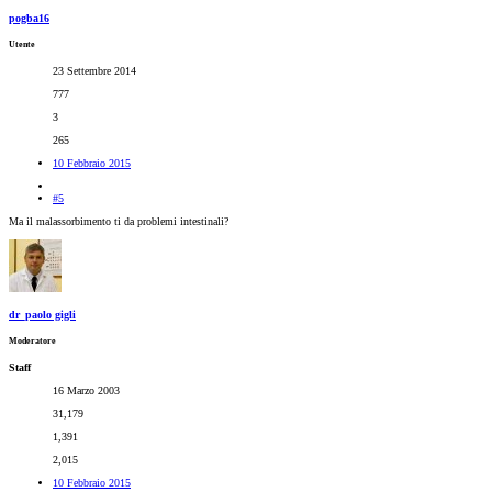
pogba16
Utente
23 Settembre 2014
777
3
265
10 Febbraio 2015
#5
Ma il malassorbimento ti da problemi intestinali?
dr_paolo gigli
Moderatore
Staff
16 Marzo 2003
31,179
1,391
2,015
10 Febbraio 2015