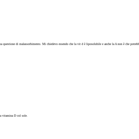
na questione di malassorbimento. Mi chiedevo essendo che la vit d è liposolubile e anche la A non è che potrebbe
la vitamina D col sole.