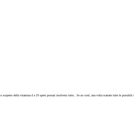
 scoperto della vitamina d a 19 spero possari risolversi tutto.. Se no cosè, una volta scartate tutte le possibili c