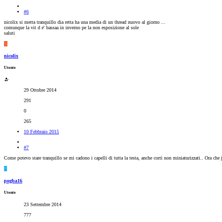
#6
nicolix si metta tranquillo dia retta ha una media di un thread nuovo al giorno ...
comunque la vit d e' bassaa in inverno pe la non esposizione al sole
saluti
N
nicolix
Utente
29 Ottobre 2014
291
0
265
10 Febbraio 2015
#7
Come potevo stare tranquillo se mi cadono i capelli di tutta la testa, anche corti non miniaturizzati.. Ora che jo
P
pogba16
Utente
23 Settembre 2014
777