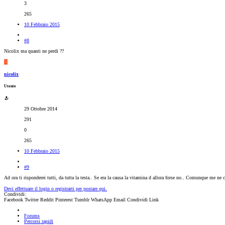
3
265
10 Febbraio 2015
#8
Nicolix ma quanti ne perdi ??
N
nicolix
Utente
29 Ottobre 2014
291
0
265
10 Febbraio 2015
#9
Ad ora ti risponderei tutti, da tutta la testa.. Se era la causa la vitamina d allora forse no.. Comunque me n
Devi effettuare il login o registrarti per postare qui.
Condividi:
Facebook
Twitter
Reddit
Pinterest
Tumblr
WhatsApp
Email
Condividi
Link
Forums
Percorsi rapidi