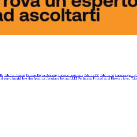
lli
Calvizie Comune
Calvizie Digital Academy
Calvizie Femminile
Calvizie TV
Calvizie.net
Canizie capelli gr
nti non chirurgici
Interviste
Ipertricosi/Irsutismo
Isolinea
LLLT
Per iniziare
Principi attivi
Ricerca e futuro
Telo