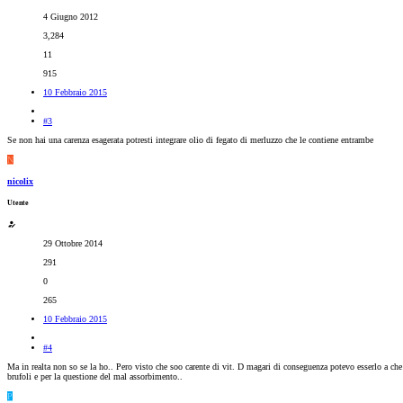
4 Giugno 2012
3,284
11
915
10 Febbraio 2015
#3
Se non hai una carenza esagerata potresti integrare olio di fegato di merluzzo che le contiene entrambe
N
nicolix
Utente
29 Ottobre 2014
291
0
265
10 Febbraio 2015
#4
Ma in realta non so se la ho.. Pero visto che soo carente di vit. D magari di conseguenza potevo esserlo a c
brufoli e per la questione del mal assorbimento..
P