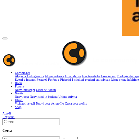
Calvizie.net
Alopecia Androgenetica
Alopecia Areata
Altre calvizie
Aree tematiche
Associazioni
Biologia dei cape
Eventi e Incontri
Featured
Forfora e Pidocchi
I migliori prodotti anticalvizie
Igiene e cura
Infoltime
Home
Forums
Nuovi messaggi
Cerca nel forum
Novità
Nuovi post
Nuovi stati in bacheca
Ultime attività
Utenti
Visitatori attuali
Nuovi post del profilo
Cerca post profilo
Shop
Accedi
Registrati
Cerca