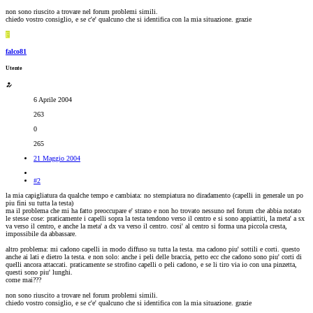
non sono riuscito a trovare nel forum problemi simili.
chiedo vostro consiglio, e se c'e' qualcuno che si identifica con la mia situazione. grazie
F
falco81
Utente
6 Aprile 2004
263
0
265
21 Maggio 2004
#2
la mia capigliatura da qualche tempo e cambiata: no stempiatura no diradamento (capelli in generale un po
piu fini su tutta la testa)
ma il problema che mi ha fatto preoccupare e' strano e non ho trovato nessuno nel forum che abbia notato
le stesse cose: praticamente i capelli sopra la testa tendono verso il centro e si sono appiattiti, la meta' a sx
va verso il centro, e anche la meta' a dx va verso il centro. cosi' al centro si forma una piccola cresta,
impossibile da abbassare.
altro problema: mi cadono capelli in modo diffuso su tutta la testa. ma cadono piu' sottili e corti. questo
anche ai lati e dietro la testa. e non solo: anche i peli delle braccia, petto ecc che cadono sono piu' corti di
quelli ancora attaccati. praticamente se strofino capelli o peli cadono, e se li tiro via io con una pinzetta,
questi sono piu' lunghi.
come mai???
non sono riuscito a trovare nel forum problemi simili.
chiedo vostro consiglio, e se c'e' qualcuno che si identifica con la mia situazione. grazie