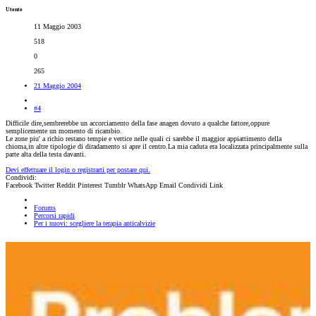
Utente
11 Maggio 2003
518
0
265
21 Maggio 2004
#4
Difficile dire,sembrerebbe un accorciamento della fase anagen dovuto a qualche fattore,oppure
semplicemente un momento di ricambio.
Le zone piu' a richio restano tempie e vertice nelle quali ci sarebbe il maggior appiattimento della
chioma,in altre tipologie di diradamento si apre il centro.La mia caduta era localizzata principalmente sulla
parte alta della testa davanti.
Devi effettuare il login o registrarti per postare qui.
Condividi:
Facebook
Twitter
Reddit
Pinterest
Tumblr
WhatsApp
Email
Condividi
Link
Forums
Percorsi rapidi
Per i nuovi: scegliere la terapia anticalvizie