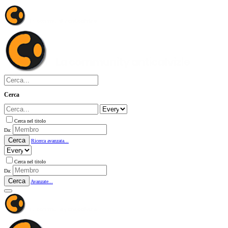
Cerca
Cerca nel titolo
Da:
Cerca
Ricerca avanzata...
Cerca nel titolo
Da:
Cerca
Avanzate...