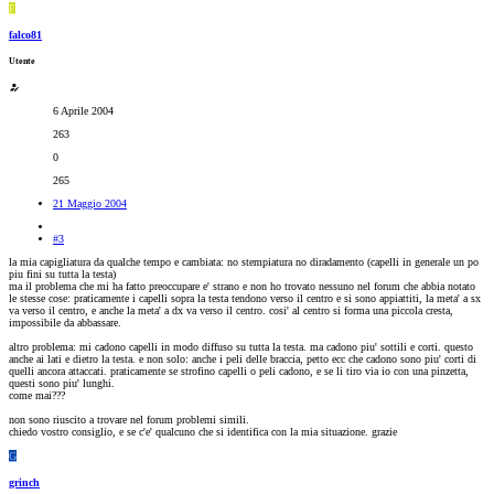
F
falco81
Utente
6 Aprile 2004
263
0
265
21 Maggio 2004
#3
la mia capigliatura da qualche tempo e cambiata: no stempiatura no diradamento (capelli in generale un po
piu fini su tutta la testa)
ma il problema che mi ha fatto preoccupare e' strano e non ho trovato nessuno nel forum che abbia notato
le stesse cose: praticamente i capelli sopra la testa tendono verso il centro e si sono appiattiti, la meta' a sx
va verso il centro, e anche la meta' a dx va verso il centro. cosi' al centro si forma una piccola cresta,
impossibile da abbassare.
altro problema: mi cadono capelli in modo diffuso su tutta la testa. ma cadono piu' sottili e corti. questo
anche ai lati e dietro la testa. e non solo: anche i peli delle braccia, petto ecc che cadono sono piu' corti di
quelli ancora attaccati. praticamente se strofino capelli o peli cadono, e se li tiro via io con una pinzetta,
questi sono piu' lunghi.
come mai???
non sono riuscito a trovare nel forum problemi simili.
chiedo vostro consiglio, e se c'e' qualcuno che si identifica con la mia situazione. grazie
G
grinch