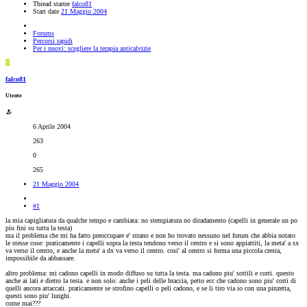
Thread starter
falco81
Start date
21 Maggio 2004
Forums
Percorsi rapidi
Per i nuovi: scegliere la terapia anticalvizie
F
falco81
Utente
6 Aprile 2004
263
0
265
21 Maggio 2004
#1
la mia capigliatura da qualche tempo e cambiata: no stempiatura no diradamento (capelli in generale un po
piu fini su tutta la testa)
ma il problema che mi ha fatto preoccupare e' strano e non ho trovato nessuno nel forum che abbia notato
le stesse cose: praticamente i capelli sopra la testa tendono verso il centro e si sono appiattiti, la meta' a sx
va verso il centro, e anche la meta' a dx va verso il centro. cosi' al centro si forma una piccola cresta,
impossibile da abbassare.
altro problema: mi cadono capelli in modo diffuso su tutta la testa. ma cadono piu' sottili e corti. questo
anche ai lati e dietro la testa. e non solo: anche i peli delle braccia, petto ecc che cadono sono piu' corti di
quelli ancora attaccati. praticamente se strofino capelli o peli cadono, e se li tiro via io con una pinzetta,
questi sono piu' lunghi.
come mai???