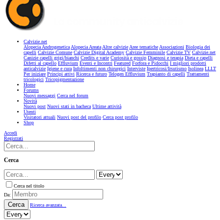
Calvizie.net
Alopecia Androgenetica
Alopecia Areata
Altre calvizie
Aree tematiche
Associazioni
Biologia dei
capelli
Calvizie Comune
Calvizie Digital Academy
Calvizie Femminile
Calvizie TV
Calvizie.net
Canizie capelli grigi/bianchi
Credits e varie
Curiosità e gossip
Diagnosi e terapia
Dieta e capelli
Difetti al capello
Effluvium
Eventi e Incontri
Featured
Forfora e Pidocchi
I migliori prodotti
anticalvizie
Igiene e cura
Infoltimenti non chirurgici
Interviste
Ipertricosi/Irsutismo
Isolinea
LLLT
Per iniziare
Principi attivi
Ricerca e futuro
Telogen Effluvium
Trapianto di capelli
Trattamenti
tricologici
Tricopigmentazione
Home
Forums
Nuovi messaggi
Cerca nel forum
Novità
Nuovi post
Nuovi stati in bacheca
Ultime attività
Utenti
Visitatori attuali
Nuovi post del profilo
Cerca post profilo
Shop
Accedi
Registrati
Cerca
Cerca nel titolo
Da:
Cerca
Ricerca avanzata...