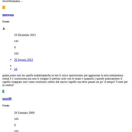
tricotillomania...
M
mangaaa
Utente
19 Dicembre 2011
141
0
165
29 Agosto 2013
#4
grazie,nono non ho quella malattia(anche se me li tocco spessissimo per aggiustare la mia stempiatura
ormai è 1 ossessione,ma non li strappo li pettino solo con le mani e spazzola ) quindi praticamente il
capello strappato non viene sostituito subito dal nuovo capello ma deve pasare un po' d tempo? Come per
la ceretta?
T
taras88
Utente
29 Gennaio 2009
105
0
165