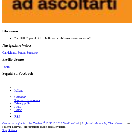
Chi siamo
Dal 1999 il portale #1 in Italia sulla calvizie e caduta dei capelli
Navigazione Veloce
Calvizie.net
Forum
Supporto
Profilo Utente
Login
Seguici su Facebook
Italiano
Contattaci
Termini e Condizioni
Privacy policy
Aiuto
Home
RSS
®
Community platform by XenForo
© 2010-2022 XenForo Ltd.
|
Style and add-ons by ThemeHouse
- tutti
i diritti riservati - riproduzione anche parziale vietata
Top
Bottom