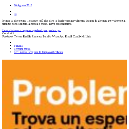
30 Agosto 2013
#5
Io non so dire se me li strappo, più che altro lo faccio consapevolmente durante la giornata per vedere se al
tiraggio sono soggetti a caduta o meno. Devo preoccuparmi?
Devi effettuare il login o registrarti per postare qui.
Condividi:
Facebook
Twitter
Reddit
Pinterest
Tumblr
WhatsApp
Email
Condividi
Link
Forums
Percorsi rapidi
Per i nuovi: scegliere la terapia anticalvizie