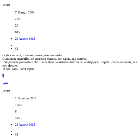
Utente
7 Maggio 2004
2,045
20
615
29 Agosto 2013
#2
Gigli è in ferie, torna settimana prossima credo.
Comunque tranquillo, se strappato ricresce, con calma, ma ricresce.
L'importante piuttosto è che tu non abbia la malattia nervosa dello strapparsi i capelli, che ha un nome, ma
non ricordo.
In quel caso...facci sapere.
J
joeh
Utente
1 Dicembre 2011
1,027
6
415
29 Agosto 2013
#3