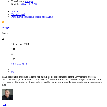
Thread starter
mangaaa
Start date
28 Agosto 2013
Forums
Percorsi rapidi
Per i nuovi: scegliere la terapia anticalvizie
M
mangaaa
Utente
19 Dicembre 2011
141
0
165
28 Agosto 2013
#1
Salve per sbaglio mettendo la mano nei capelli me ne sono strappati alcuni...ovviamente credo che
ricrescono senza problemi quello che mi chiedo è: come funziona ora il loro ciclo? quando si formerà il
capello ce sostituirà quello strappato che si sarebbe formato se il capello fosse caduto con il suo normale
ciclo?
evolux