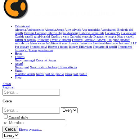
Calvizie.net
Alopecia Androgenetica
Alopecia Areata
Altre calvizie
Aree tematiche
Associazioni
Biologia dei
capelli
Calvizie Comune
Calvizie Digital Academy
Calvizie Femminile
Calvizie TV
Calvizie.net
Canizie capelli grigi/bianchi
Credits e varie
Curiosità e gossip
Diagnosi e terapia
Dieta e capelli
Difetti al capello
Effluvium
Eventi e Incontri
Featured
Forfora e Pidocchi
I migliori prodotti
anticalvizie
Igiene e cura
Infoltimenti non chirurgici
Interviste
Ipertricosi/Irsutismo
Isolinea
LLLT
Per iniziare
Principi attivi
Ricerca e futuro
Telogen Effluvium
Trapianto di capelli
Trattamenti
tricologici
Tricopigmentazione
Home
Forums
Nuovi messaggi
Cerca nel forum
Novità
Nuovi post
Nuovi stati in bacheca
Ultime attività
Utenti
Visitatori attuali
Nuovi post del profilo
Cerca post profilo
Shop
Accedi
Registrati
Cerca
Cerca nel titolo
Da:
Cerca
Ricerca avanzata...