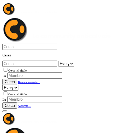
Cerca
Cerca nel titolo
Da:
Cerca
Ricerca avanzata...
Cerca nel titolo
Da:
Cerca
Avanzate...