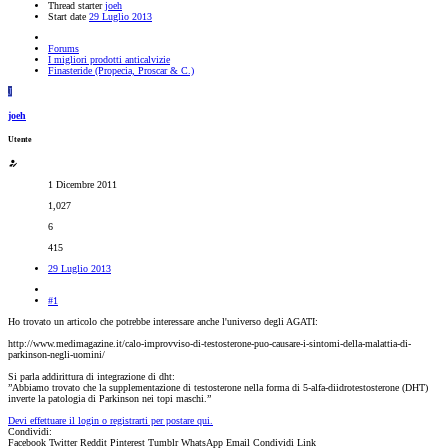
Thread starter
joeh
Start date
29 Luglio 2013
Forums
I migliori prodotti anticalvizie
Finasteride (Propecia, Proscar & C.)
J
joeh
Utente
1 Dicembre 2011
1,027
6
415
29 Luglio 2013
#1
Ho trovato un articolo che potrebbe interessare anche l'universo degli AGATI:
http://www.medimagazine.it/calo-improvviso-di-testosterone-puo-causare-i-sintomi-della-malattia-di-
parkinson-negli-uomini/
Si parla addirittura di integrazione di dht:
”Abbiamo trovato che la supplementazione di testosterone nella forma di 5-alfa-diidrotestosterone (DHT)
inverte la patologia di Parkinson nei topi maschi.”
Devi effettuare il login o registrarti per postare qui.
Condividi:
Facebook
Twitter
Reddit
Pinterest
Tumblr
WhatsApp
Email
Condividi
Link