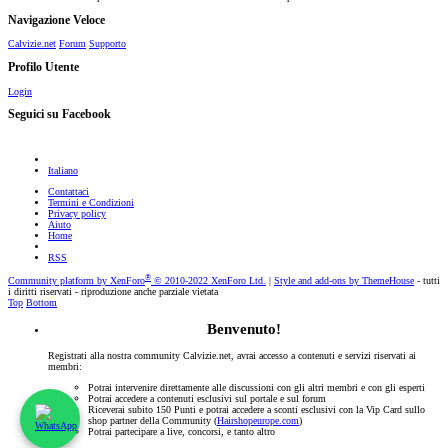
Navigazione Veloce
Calvizie.net
Forum
Supporto
Profilo Utente
Login
Seguici su Facebook
Italiano
Contattaci
Termini e Condizioni
Privacy policy
Aiuto
Home
RSS
®
Community platform by XenForo
© 2010-2022 XenForo Ltd.
|
Style and add-ons by ThemeHouse
- tutti
i diritti riservati - riproduzione anche parziale vietata
Top
Bottom
Benvenuto!
Registrati alla nostra community Calvizie.net, avrai accesso a contenuti e servizi riservati ai
membri:
Potrai intervenire direttamente alle discussioni con gli altri membri e con gli esperti
Potrai accedere a contenuti esclusivi sul portale e sul forum
Riceverai subito 150 Punti e potrai accedere a sconti esclusivi con la Vip Card sullo
shop partner della Community (
Hairshopeurope.com
)
Potrai partecipare a live, concorsi, e tanto altro