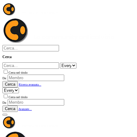
Cerca
Cerca nel titolo
Da:
Cerca
Ricerca avanzata...
Cerca nel titolo
Da:
Cerca
Avanzate...