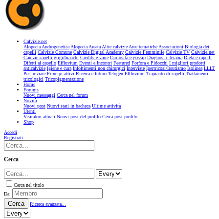
Calvizie.net
Alopecia Androgenetica
Alopecia Areata
Altre calvizie
Aree tematiche
Associazioni
Biologia dei
capelli
Calvizie Comune
Calvizie Digital Academy
Calvizie Femminile
Calvizie TV
Calvizie.net
Canizie capelli grigi/bianchi
Credits e varie
Curiosità e gossip
Diagnosi e terapia
Dieta e capelli
Difetti al capello
Effluvium
Eventi e Incontri
Featured
Forfora e Pidocchi
I migliori prodotti
anticalvizie
Igiene e cura
Infoltimenti non chirurgici
Interviste
Ipertricosi/Irsutismo
Isolinea
LLLT
Per iniziare
Principi attivi
Ricerca e futuro
Telogen Effluvium
Trapianto di capelli
Trattamenti
tricologici
Tricopigmentazione
Home
Forums
Nuovi messaggi
Cerca nel forum
Novità
Nuovi post
Nuovi stati in bacheca
Ultime attività
Utenti
Visitatori attuali
Nuovi post del profilo
Cerca post profilo
Shop
Accedi
Registrati
Cerca
Cerca nel titolo
Da:
Cerca
Ricerca avanzata...