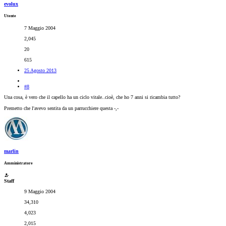
evolux
Utente
7 Maggio 2004
2,045
20
615
25 Agosto 2013
#8
Una cosa, è vero che il capello ha un ciclo vitale..cioè, che ho 7 anni si ricambia tutto?
Premetto che l'avevo sentita da un parrucchiere questa -,-
marlin
Amministratore
Staff
9 Maggio 2004
34,310
4,023
2,015