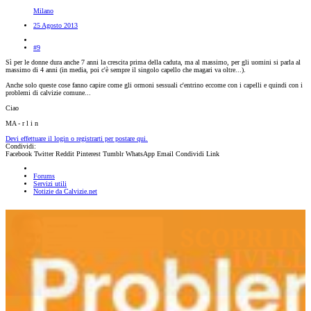
Milano
25 Agosto 2013
#9
Sì per le donne dura anche 7 anni la crescita prima della caduta, ma al massimo, per gli uomini si parla al
massimo di 4 anni (in media, poi c'è sempre il singolo capello che magari va oltre...).
Anche solo queste cose fanno capire come gli ormoni sessuali c'entrino eccome con i capelli e quindi con i
problemi di calvizie comune...
Ciao
MA - r l i n
Devi effettuare il login o registrarti per postare qui.
Condividi:
Facebook
Twitter
Reddit
Pinterest
Tumblr
WhatsApp
Email
Condividi
Link
Forums
Servizi utili
Notizie da Calvizie.net