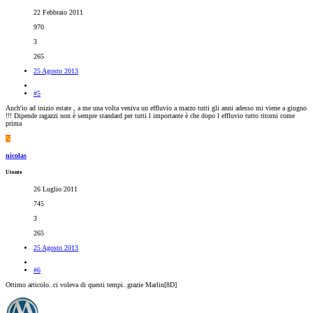
22 Febbraio 2011
970
3
265
25 Agosto 2013
#5
Anch'io ad inizio estate , a me una volta veniva un effluvio a marzo tutti gli anni adesso mi viene a giugno
!!! Dipende ragazzi non è sempre standard per tutti l importante è che dopo l effluvio tutto ritorni come
prima
N
nicolas
Utente
26 Luglio 2011
745
3
265
25 Agosto 2013
#6
Ottimo articolo..ci voleva di questi tempi..grazie Marlin[8D]