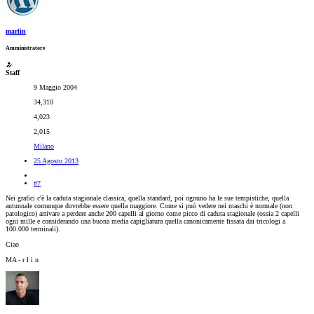
marlin
Amministratore
Staff
9 Maggio 2004
34,310
4,023
2,015
Milano
25 Agosto 2013
#7
Nei grafici c'è la caduta stagionale classica, quella standard, poi ognuno ha le sue tempistiche, quella
autunnale comunque dovrebbe essere quella maggiore. Come si può vedere nei maschi è normale (non
patologico) arrivare a perdere anche 200 capelli al giorno come picco di caduta stagionale (ossia 2 capelli
ogni mille e considerando una buona media capigliatura quella canonicamente fissata dai tricologi a
100.000 terminali).
Ciao
MA - r l i n