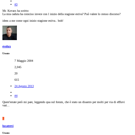
#3
Mr. Kovacs ha scritto:
La mia caduta ha coinciso invece con l inizio della stagione estiva? Può valere lo stesso discorso?
idem a me come ogni inizio stagione estiva.. boh!
evolux
Utente
7 Maggio 2004
2,045
20
615
24 Agosto 2013
#4
Quest'estate però mi pare, leggendo qua sul forum, che è stato un disastro per molti per via di effluvi
vari...
L
lucatrevi
Utente