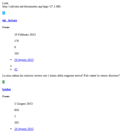
Link:
http://calvizie.net/documento.asp?args=27.1.885
M
mr_ kovacs
Utente
19 Febbraio 2013
176
0
165
24 Agosto 2013
#2
La mia caduta ha coinciso invece con l inizio della stagione estiva? Può valere lo stesso discorso?
B
bridge
Utente
5 Giugno 2013
850
1
265
24 Agosto 2013