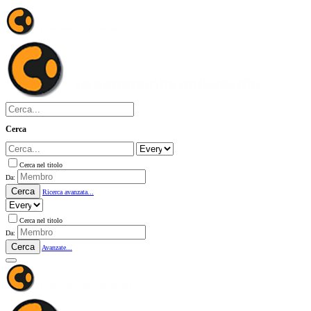
Cerca
Cerca nel titolo
Da:
Cerca
Ricerca avanzata...
Cerca nel titolo
Da:
Cerca
Avanzate...