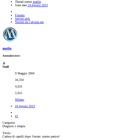
Thread starter
marlin
Start date
24 Agosto 2013
Forums
Servizi utili
Notizie da Calvizie.net
marlin
Amministratore
Staff
9 Maggio 2004
34,310
4,023
2,015
Milano
24 Agosto 2013
#1
Categoria:
Diagnosi e terapia
Titolo:
Caduta di capelli dopo l'estate: niente panico!