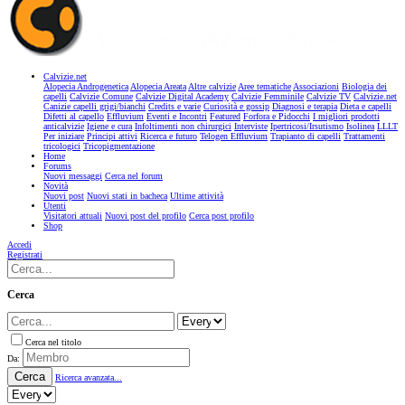
Calvizie.net
Alopecia Androgenetica
Alopecia Areata
Altre calvizie
Aree tematiche
Associazioni
Biologia dei
capelli
Calvizie Comune
Calvizie Digital Academy
Calvizie Femminile
Calvizie TV
Calvizie.net
Canizie capelli grigi/bianchi
Credits e varie
Curiosità e gossip
Diagnosi e terapia
Dieta e capelli
Difetti al capello
Effluvium
Eventi e Incontri
Featured
Forfora e Pidocchi
I migliori prodotti
anticalvizie
Igiene e cura
Infoltimenti non chirurgici
Interviste
Ipertricosi/Irsutismo
Isolinea
LLLT
Per iniziare
Principi attivi
Ricerca e futuro
Telogen Effluvium
Trapianto di capelli
Trattamenti
tricologici
Tricopigmentazione
Home
Forums
Nuovi messaggi
Cerca nel forum
Novità
Nuovi post
Nuovi stati in bacheca
Ultime attività
Utenti
Visitatori attuali
Nuovi post del profilo
Cerca post profilo
Shop
Accedi
Registrati
Cerca
Cerca nel titolo
Da:
Cerca
Ricerca avanzata...