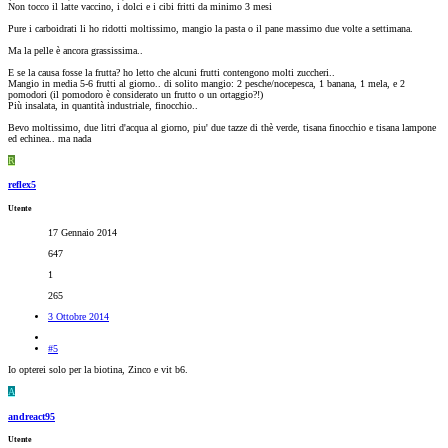
Non tocco il latte vaccino, i dolci e i cibi fritti da minimo 3 mesi
Pure i carboidrati li ho ridotti moltissimo, mangio la pasta o il pane massimo due volte a settimana.
Ma la pelle è ancora grassissima..
E se la causa fosse la frutta? ho letto che alcuni frutti contengono molti zuccheri..
Mangio in media 5-6 frutti al giorno.. di solito mangio: 2 pesche/nocepesca, 1 banana, 1 mela, e 2
pomodori (il pomodoro è considerato un frutto o un ortaggio?!)
Più insalata, in quantità industriale, finocchio..
Bevo moltissimo, due litri d'acqua al giorno, piu' due tazze di thè verde, tisana finocchio e tisana lampone
ed echinea.. ma nada
R
reflex5
Utente
17 Gennaio 2014
647
1
265
3 Ottobre 2014
#5
Io opterei solo per la biotina, Zinco e vit b6.
A
andreact95
Utente