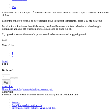
#20
L'inibizione della 5 AR tipo II è preferenziale con fina, inibisce un po' anche la tipo I, anche se molto meno
di duta.
La biotina anti-sebo è quella ad alto dosaggio degli integratori farmaceutici, ossia 5-10 mg al giorno.
Per alcuni può funzionare bene il the verde, ma dovrebbe essere più forte la biotina ad alto dosaggio.
Comunque altri anti-dht efficaci in questo senso sono lo zinco e la b6.
Sì, i grassi possono alimentare la produzione di sebo sopratutto nei soggetti giovani.
Ciao
MA - r l i n
1
2
Avanti
1 of 2
Go to page
Vai
Avanti
Last
Devi effettuare il login o registrarti per postare qui.
Condividi:
Facebook
Twitter
Reddit
Pinterest
Tumblr
WhatsApp
Email
Condividi
Link
Forums
I migliori prodotti anticalvizie
Integratori, estratti naturali, vitamine & Co.