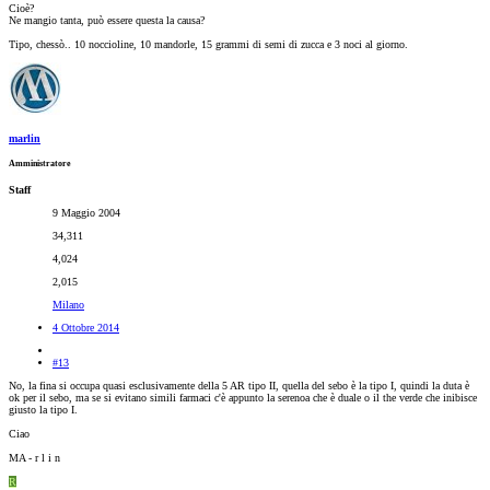
Cioè?
Ne mangio tanta, può essere questa la causa?
Tipo, chessò.. 10 noccioline, 10 mandorle, 15 grammi di semi di zucca e 3 noci al giorno.
marlin
Amministratore
Staff
9 Maggio 2004
34,311
4,024
2,015
Milano
4 Ottobre 2014
#13
No, la fina si occupa quasi esclusivamente della 5 AR tipo II, quella del sebo è la tipo I, quindi la duta è
ok per il sebo, ma se si evitano simili farmaci c'è appunto la serenoa che è duale o il the verde che inibisce
giusto la tipo I.
Ciao
MA - r l i n
R