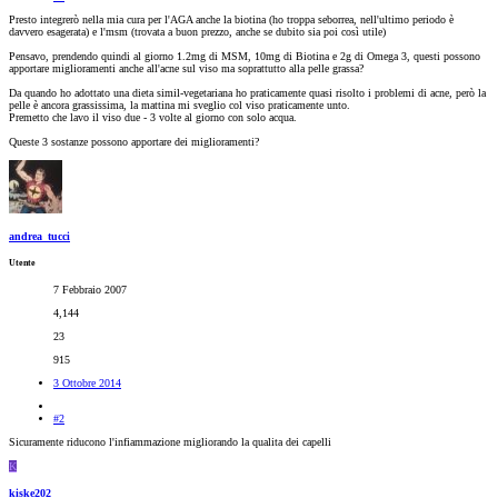
Presto integrerò nella mia cura per l'AGA anche la biotina (ho troppa seborrea, nell'ultimo periodo è
davvero esagerata) e l'msm (trovata a buon prezzo, anche se dubito sia poi così utile)
Pensavo, prendendo quindi al giorno 1.2mg di MSM, 10mg di Biotina e 2g di Omega 3, questi possono
apportare miglioramenti anche all'acne sul viso ma soprattutto alla pelle grassa?
Da quando ho adottato una dieta simil-vegetariana ho praticamente quasi risolto i problemi di acne, però la
pelle è ancora grassissima, la mattina mi sveglio col viso praticamente unto.
Premetto che lavo il viso due - 3 volte al giorno con solo acqua.
Queste 3 sostanze possono apportare dei miglioramenti?
andrea_tucci
Utente
7 Febbraio 2007
4,144
23
915
3 Ottobre 2014
#2
Sicuramente riducono l'infiammazione migliorando la qualita dei capelli
K
kiske202