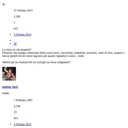
15 Ottobre 2013
1,560
1
615
3 Ottobre 2014
#6
Lo zinco in che quantità?
Premetto che mangio tantissima frutta secca (noci, noccioline, mandorle, pistacchi, semi di lino, sesamo e
zucca) quindi dovrei essere apposto per quanto riguarda lo zinco.. credo
Mentre per la vitamina b6 mi consigli un buon integratore?
andrea_tucci
Utente
7 Febbraio 2007
4,144
23
915
3 Ottobre 2014