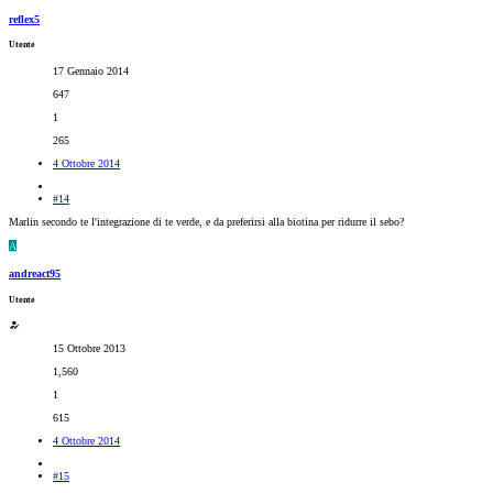
reflex5
Utente
17 Gennaio 2014
647
1
265
4 Ottobre 2014
#14
Marlin secondo te l'integrazione di te verde, e da preferirsi alla biotina per ridurre il sebo?
A
andreact95
Utente
15 Ottobre 2013
1,560
1
615
4 Ottobre 2014
#15