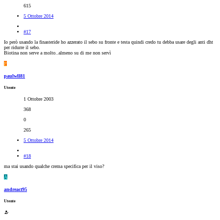
615
5 Ottobre 2014
#17
Io però usando la finasteride ho azzerato il sebo su fronte e testa quindi credo tu debba usare degli anti dht
per ridurre il sebo.
Biotina non serve a molto..almeno su di me non servì
P
paulwll81
Utente
1 Ottobre 2003
368
0
265
5 Ottobre 2014
#18
ma stai usando qualche crema specifica per il viso?
A
andreact95
Utente