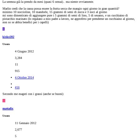
La serenoa già la prendo da mesi (quasi 6 ormai).. ma niente ovviamente.
Marlin credi che la causa possa essere la frutta secca che mangio ogni giorno in gran quantità?
minimo 10 noccioline, 10 mandorle, 15 grammi di semi di zucca e 3 noci al giorno
mi sono dimenticato di aggiungere pure i 5 grammi di semi di lino, 5 di sesamo, e un cucchiaino di
pistacchio macinato (lo regalano a mio padre a lavoro, ne approfitto per prenderne un cucchiaino al giorno,
non so se abbia benefici per i capelli)
K
kiske202
Utente
4 Giugno 2012
3,284
11
915
4 Ottobre 2014
#16
Secondo me esageri con i grassi (anche se buoni)
M
mattafix
Utente
11 Gennaio 2012
2,677
5