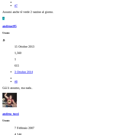
#7
Assumi anche tè verde 2 tazzine al giorno.
A
andreact95
Utente
15 Ottobre 2013
1,560
1
615
3 Ottobre 2014
#8
Già li assumo, ma nada..
andrea_tucci
Utente
7 Febbraio 2007
4,144