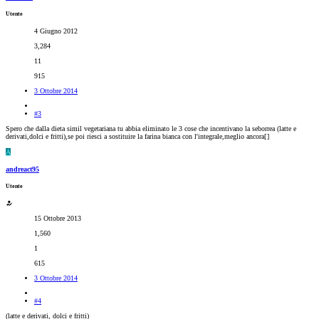
Utente
4 Giugno 2012
3,284
11
915
3 Ottobre 2014
#3
Spero che dalla dieta simil vegetariana tu abbia eliminato le 3 cose che incentivano la seborrea (latte e
derivati,dolci e fritti),se poi riesci a sostituire la farina bianca con l'integrale,meglio ancora[
]
A
andreact95
Utente
15 Ottobre 2013
1,560
1
615
3 Ottobre 2014
#4
(latte e derivati, dolci e fritti)