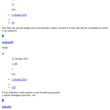
23
915
3 Ottobre 2014
#9
Non resta che provare,magari prova ad associare a queste sostanze il k-max anti dht per la presenza di ortica
e saw palmetto.
A
andreact95
Utente
15 Ottobre 2013
1,560
1
615
3 Ottobre 2014
#10
Il Saw Palmetto è utile quindi in caso di pelle grassa/acne?
e quindi immagino pure fina.. no?
K
kiske202