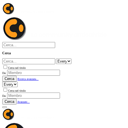
Cerca
Cerca nel titolo
Da:
Cerca
Ricerca avanzata...
Cerca nel titolo
Da:
Cerca
Avanzate...