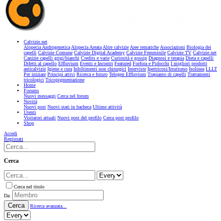
Calvizie.net
Alopecia Androgenetica
Alopecia Areata
Altre calvizie
Aree tematiche
Associazioni
Biologia dei
capelli
Calvizie Comune
Calvizie Digital Academy
Calvizie Femminile
Calvizie TV
Calvizie.net
Canizie capelli grigi/bianchi
Credits e varie
Curiosità e gossip
Diagnosi e terapia
Dieta e capelli
Difetti al capello
Effluvium
Eventi e Incontri
Featured
Forfora e Pidocchi
I migliori prodotti
anticalvizie
Igiene e cura
Infoltimenti non chirurgici
Interviste
Ipertricosi/Irsutismo
Isolinea
LLLT
Per iniziare
Principi attivi
Ricerca e futuro
Telogen Effluvium
Trapianto di capelli
Trattamenti
tricologici
Tricopigmentazione
Home
Forums
Nuovi messaggi
Cerca nel forum
Novità
Nuovi post
Nuovi stati in bacheca
Ultime attività
Utenti
Visitatori attuali
Nuovi post del profilo
Cerca post profilo
Shop
Accedi
Registrati
Cerca
Cerca nel titolo
Da:
Cerca
Ricerca avanzata...