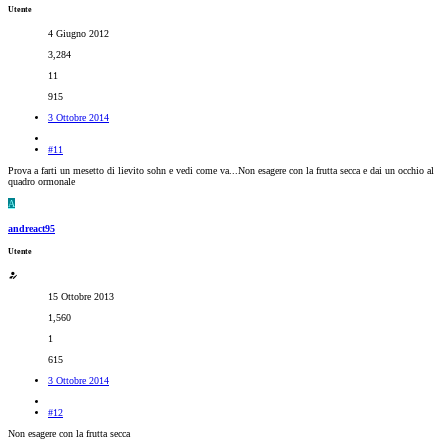
Utente
4 Giugno 2012
3,284
11
915
3 Ottobre 2014
#11
Prova a farti un mesetto di lievito sohn e vedi come va...Non esagere con la frutta secca e dai un occhio al
quadro ormonale
A
andreact95
Utente
15 Ottobre 2013
1,560
1
615
3 Ottobre 2014
#12
Non esagere con la frutta secca