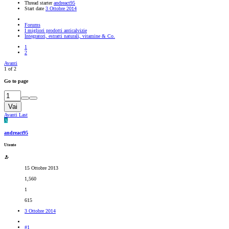
Thread starter
andreact95
Start date
3 Ottobre 2014
Forums
I migliori prodotti anticalvizie
Integratori, estratti naturali, vitamine & Co.
1
2
Avanti
1 of 2
Go to page
Vai
Avanti
Last
A
andreact95
Utente
15 Ottobre 2013
1,560
1
615
3 Ottobre 2014
#1