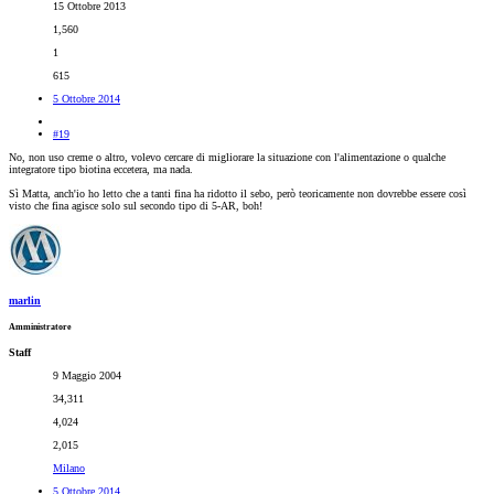
15 Ottobre 2013
1,560
1
615
5 Ottobre 2014
#19
No, non uso creme o altro, volevo cercare di migliorare la situazione con l'alimentazione o qualche
integratore tipo biotina eccetera, ma nada.
Sì Matta, anch'io ho letto che a tanti fina ha ridotto il sebo, però teoricamente non dovrebbe essere così
visto che fina agisce solo sul secondo tipo di 5-AR, boh!
marlin
Amministratore
Staff
9 Maggio 2004
34,311
4,024
2,015
Milano
5 Ottobre 2014