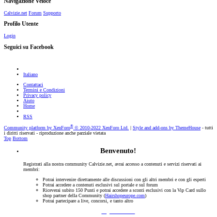
Navigazione Veloce
Calvizie.net
Forum
Supporto
Profilo Utente
Login
Seguici su Facebook
Italiano
Contattaci
Termini e Condizioni
Privacy policy
Aiuto
Home
RSS
®
Community platform by XenForo
© 2010-2022 XenForo Ltd.
|
Style and add-ons by ThemeHouse
- tutti
i diritti riservati - riproduzione anche parziale vietata
Top
Bottom
Benvenuto!
Registrati alla nostra community Calvizie.net, avrai accesso a contenuti e servizi riservati ai
membri:
Potrai intervenire direttamente alle discussioni con gli altri membri e con gli esperti
Potrai accedere a contenuti esclusivi sul portale e sul forum
Riceverai subito 150 Punti e potrai accedere a sconti esclusivi con la Vip Card sullo
shop partner della Community (
Hairshopeurope.com
)
Potrai partecipare a live, concorsi, e tanto altro
Registrati Subito