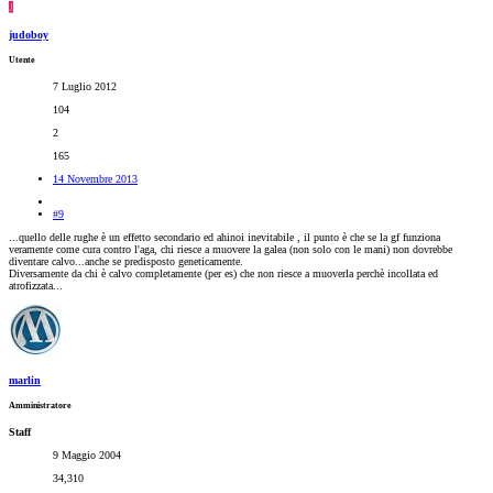
J
judoboy
Utente
7 Luglio 2012
104
2
165
14 Novembre 2013
#9
...quello delle rughe è un effetto secondario ed ahinoi inevitabile , il punto è che se la gf funziona
veramente come cura contro l'aga, chi riesce a muovere la galea (non solo con le mani) non dovrebbe
diventare calvo...anche se predisposto geneticamente.
Diversamente da chi è calvo completamente (per es) che non riesce a muoverla perchè incollata ed
atrofizzata...
marlin
Amministratore
Staff
9 Maggio 2004
34,310