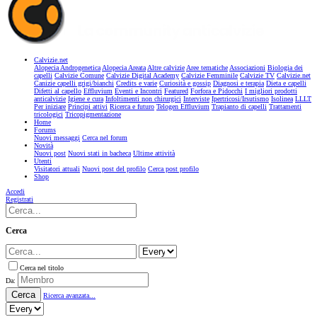
Calvizie.net
Alopecia Androgenetica
Alopecia Areata
Altre calvizie
Aree tematiche
Associazioni
Biologia dei
capelli
Calvizie Comune
Calvizie Digital Academy
Calvizie Femminile
Calvizie TV
Calvizie.net
Canizie capelli grigi/bianchi
Credits e varie
Curiosità e gossip
Diagnosi e terapia
Dieta e capelli
Difetti al capello
Effluvium
Eventi e Incontri
Featured
Forfora e Pidocchi
I migliori prodotti
anticalvizie
Igiene e cura
Infoltimenti non chirurgici
Interviste
Ipertricosi/Irsutismo
Isolinea
LLLT
Per iniziare
Principi attivi
Ricerca e futuro
Telogen Effluvium
Trapianto di capelli
Trattamenti
tricologici
Tricopigmentazione
Home
Forums
Nuovi messaggi
Cerca nel forum
Novità
Nuovi post
Nuovi stati in bacheca
Ultime attività
Utenti
Visitatori attuali
Nuovi post del profilo
Cerca post profilo
Shop
Accedi
Registrati
Cerca
Cerca nel titolo
Da:
Cerca
Ricerca avanzata...