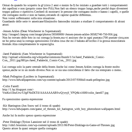
Ormai da quando ho scoperto la gf (circa 2 anni e mezzo fa-3) ho iniziato a guardare tutti i comportamenti
dei capelloni e non (proprio come fece Pili).Non farò un elenco troppo lungo,anche perchè dopo diventerei
troppo palloso e ripetitivo.Cercherò di mostrarvi le persone che corrugano molto e hanno i capelli, e quelle
che corrugano molto e non ne hanno,cercando di capirne qualche differenza..
Non vorrei soffermarmi sulla mia situazione..
Guardando delle serie tv americane/film(molto famose)ho iniziato a studiare il comportamento di alcuni
attori:
-Jensen Ackles (Dean Winchester in Supernatural):
http://images5.fanpop.com/image/photos/30500000/-Jensen-jensen-ackles-30582740-750-956.jpg
Non ho trovato delle foto in cui corruga la fronte,ma vi assicuro che in ogni puntata (700 puntate circa,non
ne ho persa una) la corruga spessissimo.Un'altra cosa che mi è balzata all'occhio è la grossa muscolatura
frontale.Alza completamente le sopracciglia.
-Jared Padalecki (Sam Winchester in Supernatural):
http://upload.wikimedia.org/wikipedia/commons/thumb/1/1e/Jared_Padalecki_Comic-
Con,_2011.jpg/881px-Jared_Padalecki_Comic-Con,_2011.jpg
Lui corruga solo la parte centrale della fronte.Anche lui come Jensen Ackles corruga la fronte molto
spesso,anche se in un modo diverso.Non so se sia una coincidenza il fatto che sia stempiato o meno..
-Mark Pellegrino (Lucifero in Supernatural):
http://www.hdwallpapersinn.com/wp-content/uploads/2013/07/936full-mark-pellegrino.jpg
-Colin Farrell:
http://1.bp.blogspot.com/-
VmKo15buUrw/UJgFNeZKTiI/AAAAAAABSwQ/yryjf_YPQ4k/s1600/colin_farrell7.jpg
Fa spessissimo questa espressione
-Kit Harrington (Jon Snow nel il trono di spade):
http://www.hdwpapers.com/game_of_thrones_kit_harington_with_boy_photoshoot-wallpapers.html
Anche lui fa molto spesso questa espressione
-Peter Dinklage (Tyrion Lannister nel il trono di spade):
http://cdn5.brusimm.com/wp-content/uploads/2011/06/Peter-Dinklage-in-Game-of-Thrones.jpg
Questo attore fa quasi sempre quella corrugata