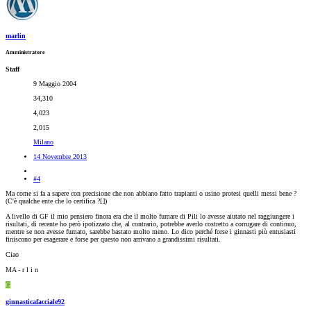
marlin
Amministratore
Staff
9 Maggio 2004
34,310
4,023
2,015
Milano
14 Novembre 2013
#4
Ma come si fa a sapere con precisione che non abbiano fatto trapianti o usino protesi quelli messi bene ?
(C'è qualche ente che lo certifica ?[
])
A livello di GF il mio pensiero finora era che il molto fumare di Pili lo avesse aiutato nel raggiungere i
risultati, di recente ho però ipotizzato che, al contrario, potrebbe averlo costretto a corrugare di continuo,
mentre se non avesse fumato, sarebbe bastato molto meno. Lo dico perché forse i ginnasti più entusiasti
finiscono per esagerare e forse per questo non arrivano a grandissimi risultati.
Ciao
MA - r l i n
G
ginnasticafacciale92