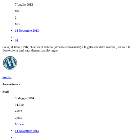
7 Luglio 2012
104
2
165
14 Novembre 2013
#6
Salve, il libro d Pili, chiarisce il dubbio (almeno teoricamente) è la galea che deve scorrere , nn solo la
fronte che in quel caso determina solo rughe.
marlin
Amministratore
Staff
9 Maggio 2004
34,310
4,023
2,015
Milano
14 Novembre 2013