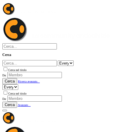
Cerca
Cerca nel titolo
Da:
Cerca
Ricerca avanzata...
Cerca nel titolo
Da:
Cerca
Avanzate...