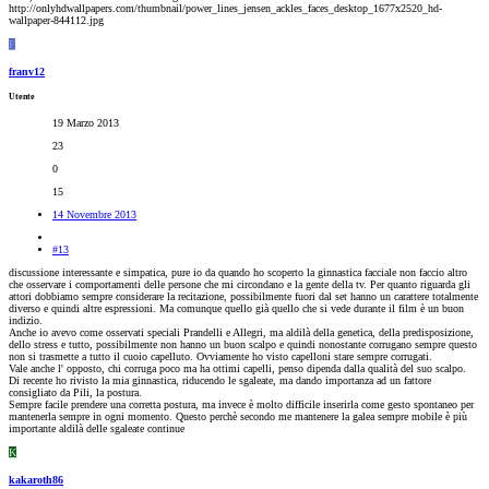
http://onlyhdwallpapers.com/thumbnail/power_lines_jensen_ackles_faces_desktop_1677x2520_hd-
wallpaper-844112.jpg
F
franv12
Utente
19 Marzo 2013
23
0
15
14 Novembre 2013
#13
discussione interessante e simpatica, pure io da quando ho scoperto la ginnastica facciale non faccio altro
che osservare i comportamenti delle persone che mi circondano e la gente della tv. Per quanto riguarda gli
attori dobbiamo sempre considerare la recitazione, possibilmente fuori dal set hanno un carattere totalmente
diverso e quindi altre espressioni. Ma comunque quello già quello che si vede durante il film è un buon
indizio.
Anche io avevo come osservati speciali Prandelli e Allegri, ma aldilà della genetica, della predisposizione,
dello stress e tutto, possibilmente non hanno un buon scalpo e quindi nonostante corrugano sempre questo
non si trasmette a tutto il cuoio capelluto. Ovviamente ho visto capelloni stare sempre corrugati.
Vale anche l' opposto, chi corruga poco ma ha ottimi capelli, penso dipenda dalla qualità del suo scalpo.
Di recente ho rivisto la mia ginnastica, riducendo le sgaleate, ma dando importanza ad un fattore
consigliato da Pili, la postura.
Sempre facile prendere una corretta postura, ma invece è molto difficile inserirla come gesto spontaneo per
mantenerla sempre in ogni momento. Questo perchè secondo me mantenere la galea sempre mobile è più
importante aldilà delle sgaleate continue
K
kakaroth86