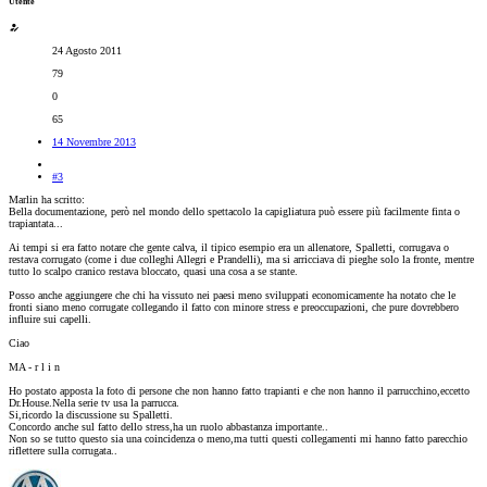
Utente
24 Agosto 2011
79
0
65
14 Novembre 2013
#3
Marlin ha scritto:
Bella documentazione, però nel mondo dello spettacolo la capigliatura può essere più facilmente finta o
trapiantata...
Ai tempi si era fatto notare che gente calva, il tipico esempio era un allenatore, Spalletti, corrugava o
restava corrugato (come i due colleghi Allegri e Prandelli), ma si arricciava di pieghe solo la fronte, mentre
tutto lo scalpo cranico restava bloccato, quasi una cosa a se stante.
Posso anche aggiungere che chi ha vissuto nei paesi meno sviluppati economicamente ha notato che le
fronti siano meno corrugate collegando il fatto con minore stress e preoccupazioni, che pure dovrebbero
influire sui capelli.
Ciao
MA - r l i n
Ho postato apposta la foto di persone che non hanno fatto trapianti e che non hanno il parrucchino,eccetto
Dr.House.Nella serie tv usa la parrucca.
Si,ricordo la discussione su Spalletti.
Concordo anche sul fatto dello stress,ha un ruolo abbastanza importante..
Non so se tutto questo sia una coincidenza o meno,ma tutti questi collegamenti mi hanno fatto parecchio
riflettere sulla corrugata..