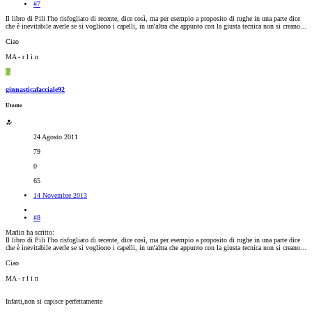
#7
Il libro di Pili l'ho risfogliato di recente, dice così, ma per esempio a proposito di rughe in una parte dice
che è inevitabile averle se si vogliono i capelli, in un'altra che appunto con la giusta tecnica non si creano...
Ciao
MA - r l i n
G
ginnasticafacciale92
Utente
24 Agosto 2011
79
0
65
14 Novembre 2013
#8
Marlin ha scritto:
Il libro di Pili l'ho risfogliato di recente, dice così, ma per esempio a proposito di rughe in una parte dice
che è inevitabile averle se si vogliono i capelli, in un'altra che appunto con la giusta tecnica non si creano...
Ciao
MA - r l i n
Infatti,non si capisce perfettamente