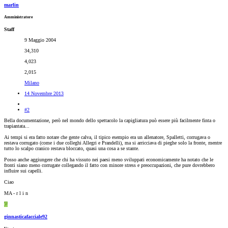
marlin
Amministratore
Staff
9 Maggio 2004
34,310
4,023
2,015
Milano
14 Novembre 2013
#2
Bella documentazione, però nel mondo dello spettacolo la capigliatura può essere più facilmente finta o
trapiantata...
Ai tempi si era fatto notare che gente calva, il tipico esempio era un allenatore, Spalletti, corrugava o
restava corrugato (come i due colleghi Allegri e Prandelli), ma si arricciava di pieghe solo la fronte, mentre
tutto lo scalpo cranico restava bloccato, quasi una cosa a se stante.
Posso anche aggiungere che chi ha vissuto nei paesi meno sviluppati economicamente ha notato che le
fronti siano meno corrugate collegando il fatto con minore stress e preoccupazioni, che pure dovrebbero
influire sui capelli.
Ciao
MA - r l i n
G
ginnasticafacciale92