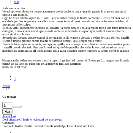
#20
sbabbaro ha scritto:
Volevi aprire un thread su questo argomento perché anche io ormai quando guardo la tv penso sempre ai
capelli e alla mimica.
Oggi ho visto questo ragazzino,19 anni...justin bieber,corruga la fronte da 70enne. Certo a 19 anni non é l
età ideale per dire se perderà i capelli ma se corruga in modo così naturale non dovrebbe avere problemi di
irrorazione dello scalpo.
Io ho 32 anni, leggermente diradato sul davanti, la fronte non ce l ho alta eppure faccio una fatica immane a
corrugare, riesco a farne una di quelle onde anche se sollevando le sopracciglia sento il movimento che
arriva sin dietro la nuca.
Secondo me bisogna cercare esempi di corrugatori in chi è ancora giovane e vedere lo stato dei loro capelli.
Bieber è troppo giovane ancora ma mi ha sorpreso vedergli quelle righe sulla fronte.
Prandelli ha le rughe sulla fronte, corruga per quello, ma lo scalpo è incollato altrimenti non avrebbe perso
i capelli proprio davanti. Idem per Allegri sul quale bisogna dire che anche la sua conformazione osseo
mandibolare contribuisce all incollamento della galea, secondo quanto riportato su alcuni scritti in materia
bisogna anche vedere come sono messi a capelli i genitori ed i nonni di Bieber però... magari non li perde
perchè sia dal lato del padre che della madre ha familiari capelloni.
beato lui in tal caso!
1
2
Avanti
1 of 2
Go to page
Vai
Avanti
Last
Devi effettuare il login o registrarti per postare qui.
Condividi:
Facebook
Twitter
Reddit
Pinterest
Tumblr
WhatsApp
Email
Condividi
Link