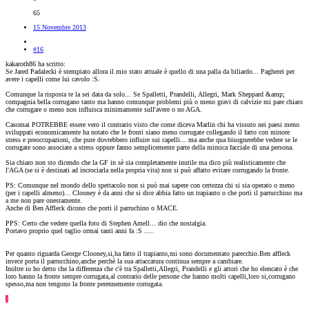
65
15 Novembre 2013
#16
kakaroth86 ha scritto:
Se Jared Padalecki è stempiato allora il mio stato attuale è quello di una palla da biliardo... Pagherei per
avere i capelli come lui cavolo :S.
Comunque la risposta te la sei data da solo... Se Spalletti, Prandelli, Allegri, Mark Sheppard &amp;
compagnia bella corrugano tanto ma hanno comunque problemi più o meno gravi di calvizie mi pare chiaro
che corrugare o meno non influisca minimamente sull'avere o no AGA.
Casomai POTREBBE essere vero il contrario visto che come diceva Marlin chi ha vissuto nei paesi meno
sviluppati economicamente ha notato che le fronti siano meno corrugate collegando il fatto con minore
stress e preoccupazioni, che pure dovrebbero influire sui capelli... ma anche qua bisognerebbe vedere se le
corrugate sono associate a stress oppure fanno semplicemente parte della mimica facciale di una persona.
Sia chiaro non sto dicendo che la GF in sè sia completamente inutile ma dico più realisticamente che
l'AGA (se si è destinati ad incrociarla nella propria vita) non si può affatto evitare corrugando la fronte.
PS: Comunque nel mondo dello spettacolo non si può mai sapere con certezza chi si sia operato o meno
(per i capelli almeno)... Clooney è da anni che si dice abbia fatto un trapianto o che porti il parrucchino ma
a me non pare onestamente.
Anche di Ben Affleck dicono che porti il parruchino o MACE.
PPS: Certo che vedere quella foto di Stephen Amell... dio che nostalgia.
Portavo proprio quel taglio ormai tanti anni fa :S .....
Per quanto riguarda George Clooney,si,ha fatto il trapianto,mi sono documentato parecchio.Ben affleck
invece porta il parrucchino,anche perchè la sua attaccatura continua sempre a cambiare.
Inoltre io ho detto che la differenza che c'è tra Spalletti,Allegri, Prandelli e gli attori che ho elencato è che
loro hanno la fronte sempre corrugata,al contrario delle persone che hanno molti capelli,loro si,corrugano
spesso,ma non tengono la fronte perennemente corrugata.
J