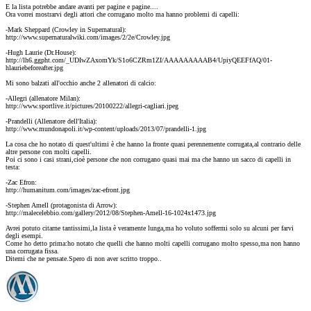
E la lista potrebbe andare avanti per pagine e pagine....
Ora vorrei mostrarvi degli attori che corrugano molto ma hanno problemi di capelli:
-Mark Sheppard (Crowley in Supernatural):
http://www.supernaturalwiki.com/images/2/2e/Crowley.jpg
-Hugh Laurie (Dr.House):
http://lh6.ggpht.com/_UDIwZAxomYk/S1o6CZRm1ZI/AAAAAAAAAB4/UpiyQEEFfAQ/01-
hlauriebeforeafter.jpg
Mi sono balzati all'occhio anche 2 allenatori di calcio:
-Allegri (allenatore Milan):
http://www.sportlive.it/pictures/20100222/allegri-cagliari.jpeg
-Prandelli (Allenatore dell'Italia):
http://www.mundonapoli.it/wp-content/uploads/2013/07/prandelli-1.jpg
La cosa che ho notato di quest'ultimi è che hanno la fronte quasi perennemente corrugata,al contrario delle
altre persone con molti capelli.
Poi ci sono i casi strani,cioè persone che non corrugano quasi mai ma che hanno un sacco di capelli in
testa:
-Zac Efron:
http://humanitum.com/images/zac-efront.jpg
-Stephen Amell (protagonista di Arrow):
http://malecelebbio.com/gallery/2012/08/Stephen-Amell-16-1024x1473.jpg
Avrei potuto citarne tantissimi,la lista è veramente lunga,ma ho voluto soffermi solo su alcuni per farvi
degli esempi.
Come ho detto prima:ho notato che quelli che hanno molti capelli corrugano molto spesso,ma non hanno
una corrugata fissa.
Ditemi che ne pensate.Spero di non aver scritto troppo..