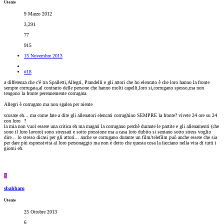
Utente
9 Marzo 2012
3,291
77
915
15 Novembre 2013
#18
a differenza che c'è tra Spalletti,Allegri, Prandelli e gli attori che ho elencato è che loro hanno la fronte
sempre corrugata,al contrario delle persone che hanno molti capelli,loro si,corrugano spesso,ma non
tengono la fronte perennemente corrugata.
Allegri è corrugato ma non sgalea per niente
scusate eh... ma come fate a dire gli allenatori elencati corrughino SEMPRE la fronte? vivete 24 ore su 24
con loro
?
la mia non vuol essere una critica eh ma magari la corrugano perchè durante le partite e gli allenamenti (che
sono il loro lavoro) sono stressati e sotto pressione ma a casa loro dubito si sentano sotto stress voglio
dire... lo stesso dicasi per gli attori... anche se corrugano durante un film/telefilm può anche essere che sia
per dare più espressività al loro personaggio ma non è detto che questa cosa la facciano nella vita di tutti i
giorni eh.
S
sbabbaro
Utente
25 Ottobre 2013
6