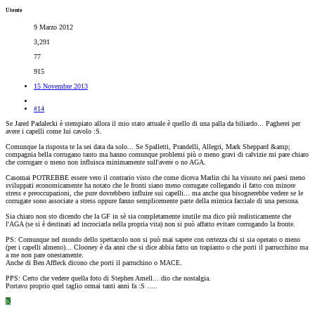
Utente
9 Marzo 2012
3,291
77
915
15 Novembre 2013
#14
Se Jared Padalecki è stempiato allora il mio stato attuale è quello di una palla da biliardo... Pagherei per
avere i capelli come lui cavolo :S.
Comunque la risposta te la sei data da solo... Se Spalletti, Prandelli, Allegri, Mark Sheppard &amp;
compagnia bella corrugano tanto ma hanno comunque problemi più o meno gravi di calvizie mi pare chiaro
che corrugare o meno non influisca minimamente sull'avere o no AGA.
Casomai POTREBBE essere vero il contrario visto che come diceva Marlin chi ha vissuto nei paesi meno
sviluppati economicamente ha notato che le fronti siano meno corrugate collegando il fatto con minore
stress e preoccupazioni, che pure dovrebbero influire sui capelli... ma anche qua bisognerebbe vedere se le
corrugate sono associate a stress oppure fanno semplicemente parte della mimica facciale di una persona.
Sia chiaro non sto dicendo che la GF in sè sia completamente inutile ma dico più realisticamente che
l'AGA (se si è destinati ad incrociarla nella propria vita) non si può affatto evitare corrugando la fronte.
PS: Comunque nel mondo dello spettacolo non si può mai sapere con certezza chi si sia operato o meno
(per i capelli almeno)... Clooney è da anni che si dice abbia fatto un trapianto o che porti il parrucchino ma
a me non pare onestamente.
Anche di Ben Affleck dicono che porti il parruchino o MACE.
PPS: Certo che vedere quella foto di Stephen Amell... dio che nostalgia.
Portavo proprio quel taglio ormai tanti anni fa :S .....
K