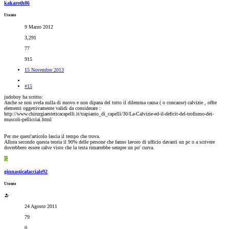
kakaroth86
Utente
9 Marzo 2012
3,291
77
915
15 Novembre 2013
#15
judoboy ha scritto:
Anche se non svela nulla di nuovo e non dipana del tutto il dilemma causa ( o concause) calvizie , offre
elementi oggettivamente validi da considerare :
http://www.chirurgiaesteticacapelli.it/trapianto_di_capelli/30/La-Calvizie-ed-il-deficit-del-trofismo-dei-
muscoli-pellicciai.html
Per me quest'articolo lascia il tempo che trova.
Allora secondo questa teoria il 90% delle persone che fanno lavoro di ufficio davanti un pc o a scrivere
dovrebbero essere calve visto che la testa rimarrebbe sempre un po' curva.
G
ginnasticafacciale92
Utente
24 Agosto 2011
79
0