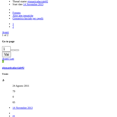
Thread starter
ginnasticafacciale92
Start date
14 Novembre 2013
Forums
Altre aree tematiche
Ginnastica facciale per capelli
1
2
Avanti
1 of 2
Go to page
Vai
Avanti
Last
G
ginnasticafacciale92
Utente
24 Agosto 2011
79
0
65
14 Novembre 2013
#1