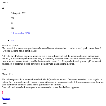
Utente
24 Agosto 2011
79
0
65
14 Novembre 2013
#5
Marlin ha scritto:
Ma come si fa a sapere con precisione che non abbiano fatto trapianti o usino protesi quelli messi bene ?
(C'è qualche ente che lo certifica ?[
])
A livello di GF il mio pensiero finora era che il molto fumare di Pili lo avesse aiutato nel raggiungere i
risultati, di recente ho però ipotizzato che, al contrario, potrebbe averlo costretto a corrugare di continuo,
mentre se non avesse fumato, sarebbe bastato molto meno. Lo dico perché forse i ginnasti più entusiasti
finiscono per esagerare e forse per questo non arrivano a grandissimi risultati.
Ciao
MA - r l i n
Ho visitato parecchi siti stranieri e anche italiani.Quando un attore si fa un trapianto dopo poco trapela la
notizia (un esempio lampante George Clooney).Mentre per quanto riguarda il discorso parrucca e/o topiik ci
sono sempre dei forum di gente che di parrucche se ne intende...
Concordo sul fatto che il corrugare in modo ecessivo possa dare l'effetto opposto.
J
judoboy
Utente