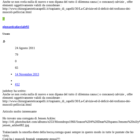
Anche se non svela nulla di nuovo e non dipana del tutto il dilemma causa ( o concause) calvizie , offre
elementi oggettivamente validi da considerare :
http://www.chirurgiaesteticacapelli.it/trapianto_di_capelli/30/La-Calvizie-ed-il-deficit-del-trofismo-dei-
muscoli-pellicciai.html
G
ginnasticafacciale92
Utente
24 Agosto 2011
79
0
65
14 Novembre 2013
#12
judoboy ha scritto:
Anche se non svela nulla di nuovo e non dipana del tutto il dilemma causa ( o concause) calvizie , offre
elementi oggettivamente validi da considerare :
http://www.chirurgiaesteticacapelli.it/trapianto_di_capelli/30/La-Calvizie-ed-il-deficit-del-trofismo-dei-
muscoli-pellicciai.html
Articolo molto interessante
Ho trovato una corrugata di Jensen Ackles:
http://i41.photobucket.com/albums/e253/Moondrops1966/Season%204%20Dean%20spams/Jensens%20sill
jensen_ackles082.jpg
Tralasciando la smorfia ebete della bocca,corruga quasi sempre in questo modo in tutte le puntate che ho
visto.
Cioè,ha i muscoli frontali veramente grossi!!!: