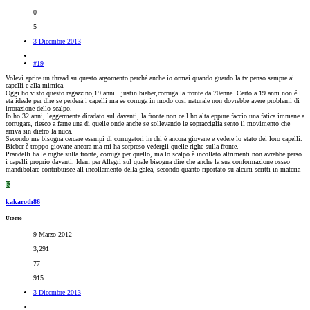
0
5
3 Dicembre 2013
#19
Volevi aprire un thread su questo argomento perché anche io ormai quando guardo la tv penso sempre ai
capelli e alla mimica.
Oggi ho visto questo ragazzino,19 anni...justin bieber,corruga la fronte da 70enne. Certo a 19 anni non é l
età ideale per dire se perderà i capelli ma se corruga in modo così naturale non dovrebbe avere problemi di
irrorazione dello scalpo.
Io ho 32 anni, leggermente diradato sul davanti, la fronte non ce l ho alta eppure faccio una fatica immane a
corrugare, riesco a farne una di quelle onde anche se sollevando le sopracciglia sento il movimento che
arriva sin dietro la nuca.
Secondo me bisogna cercare esempi di corrugatori in chi è ancora giovane e vedere lo stato dei loro capelli.
Bieber è troppo giovane ancora ma mi ha sorpreso vedergli quelle righe sulla fronte.
Prandelli ha le rughe sulla fronte, corruga per quello, ma lo scalpo è incollato altrimenti non avrebbe perso
i capelli proprio davanti. Idem per Allegri sul quale bisogna dire che anche la sua conformazione osseo
mandibolare contribuisce all incollamento della galea, secondo quanto riportato su alcuni scritti in materia
K
kakaroth86
Utente
9 Marzo 2012
3,291
77
915
3 Dicembre 2013