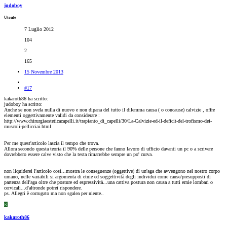
judoboy
Utente
7 Luglio 2012
104
2
165
15 Novembre 2013
#17
kakaroth86 ha scritto:
judoboy ha scritto:
Anche se non svela nulla di nuovo e non dipana del tutto il dilemma causa ( o concause) calvizie , offre
elementi oggettivamente validi da considerare :
http://www.chirurgiaesteticacapelli.it/trapianto_di_capelli/30/La-Calvizie-ed-il-deficit-del-trofismo-dei-
muscoli-pellicciai.html
Per me quest'articolo lascia il tempo che trova.
Allora secondo questa teoria il 90% delle persone che fanno lavoro di ufficio davanti un pc o a scrivere
dovrebbero essere calve visto che la testa rimarrebbe sempre un po' curva.
non liquiderei l'articolo così...mostra le conseguenze (oggettive) di un'aga che avvengono nel nostro corpo
umano, nelle variabili si argomenta di etnie ed soggettività degli individui come cause/presupposti di
partenza dell'aga oltre che posture ed espressività...una cattiva postura non causa a tutti ernie lombari o
cervicali...d'altronde potrei rispondere.
ps. Allegri è corrugato ma non sgalea per niente..
K
kakaroth86