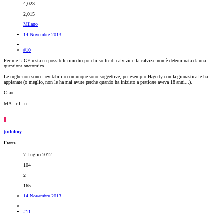
4,023
2,015
Milano
14 Novembre 2013
#10
Per me la GF resta un possibile rimedio per chi soffre di calvizie e la calvizie non è determinata da una
questione anatomica.
Le rughe non sono inevitabili o comunque sono soggettive, per esempio Hagerty con la ginnastica le ha
appianate (o meglio, non le ha mai avute perché quando ha iniziato a praticare aveva 18 anni...).
Ciao
MA - r l i n
J
judoboy
Utente
7 Luglio 2012
104
2
165
14 Novembre 2013
#11