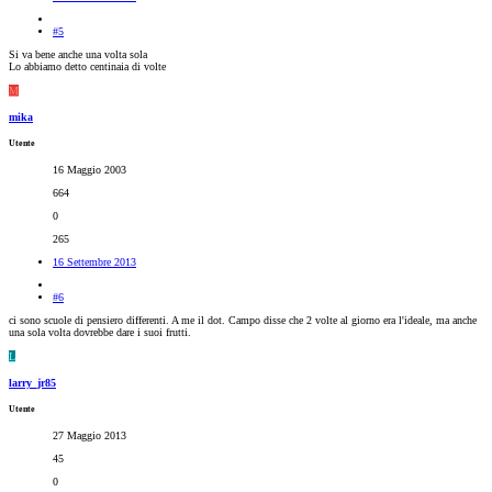
#5
Si va bene anche una volta sola
Lo abbiamo detto centinaia di volte
M
mika
Utente
16 Maggio 2003
664
0
265
16 Settembre 2013
#6
ci sono scuole di pensiero differenti. A me il dot. Campo disse che 2 volte al giorno era l'ideale, ma anche
una sola volta dovrebbe dare i suoi frutti.
L
larry_jr85
Utente
27 Maggio 2013
45
0