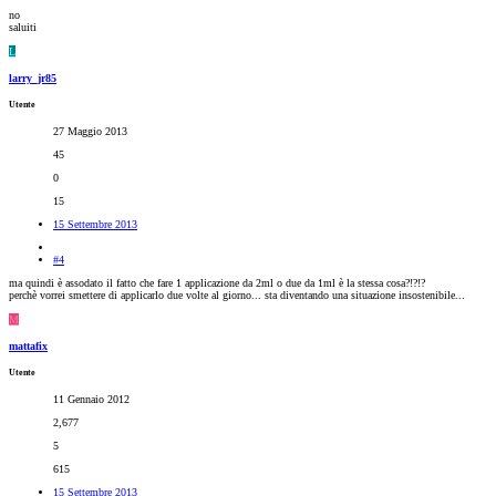
no
saluiti
L
larry_jr85
Utente
27 Maggio 2013
45
0
15
15 Settembre 2013
#4
ma quindi è assodato il fatto che fare 1 applicazione da 2ml o due da 1ml è la stessa cosa?!?!?
perchè vorrei smettere di applicarlo due volte al giorno... sta diventando una situazione insostenibile...
M
mattafix
Utente
11 Gennaio 2012
2,677
5
615
15 Settembre 2013