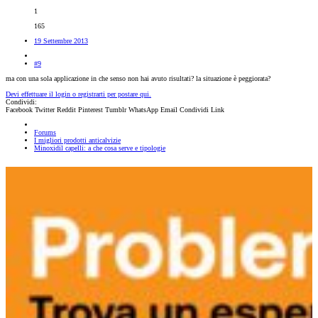
1
165
19 Settembre 2013
#9
ma con una sola applicazione in che senso non hai avuto risultati? la situazione è peggiorata?
Devi effettuare il login o registrarti per postare qui.
Condividi:
Facebook
Twitter
Reddit
Pinterest
Tumblr
WhatsApp
Email
Condividi
Link
Forums
I migliori prodotti anticalvizie
Minoxidil capelli: a che cosa serve e tipologie