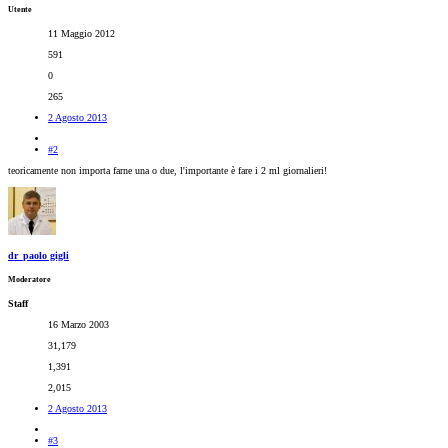
Utente
11 Maggio 2012
591
0
265
2 Agosto 2013
#2
teoricamente non importa farne una o due, l'importante è fare i 2 ml giornalieri!
dr_paolo gigli
Moderatore
Staff
16 Marzo 2003
31,179
1,391
2,015
2 Agosto 2013
#3