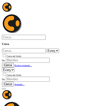
Cerca
Cerca nel titolo
Da:
Cerca
Ricerca avanzata...
Cerca nel titolo
Da:
Cerca
Avanzate...