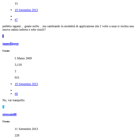
15
19 Settembre 2013
#7
perfetto ragazzi... grazie mille... ma cambiando la modalità di applicazione (da 2 volte a una) si rischia una
nuova caduta indotta e robe simili?
J
jamesflipper
Utente
5 Marzo 2009
3,118
2
915
19 Settembre 2013
#8
No, vai tranquillo.
S
stressato88
Utente
11 Settembre 2013
228