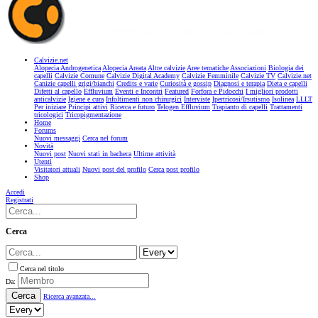
Calvizie.net
Alopecia Androgenetica
Alopecia Areata
Altre calvizie
Aree tematiche
Associazioni
Biologia dei
capelli
Calvizie Comune
Calvizie Digital Academy
Calvizie Femminile
Calvizie TV
Calvizie.net
Canizie capelli grigi/bianchi
Credits e varie
Curiosità e gossip
Diagnosi e terapia
Dieta e capelli
Difetti al capello
Effluvium
Eventi e Incontri
Featured
Forfora e Pidocchi
I migliori prodotti
anticalvizie
Igiene e cura
Infoltimenti non chirurgici
Interviste
Ipertricosi/Irsutismo
Isolinea
LLLT
Per iniziare
Principi attivi
Ricerca e futuro
Telogen Effluvium
Trapianto di capelli
Trattamenti
tricologici
Tricopigmentazione
Home
Forums
Nuovi messaggi
Cerca nel forum
Novità
Nuovi post
Nuovi stati in bacheca
Ultime attività
Utenti
Visitatori attuali
Nuovi post del profilo
Cerca post profilo
Shop
Accedi
Registrati
Cerca
Cerca nel titolo
Da:
Cerca
Ricerca avanzata...