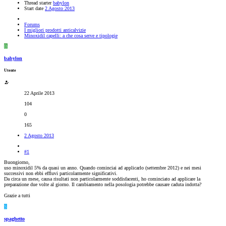
Thread starter
babylon
Start date
2 Agosto 2013
Forums
I migliori prodotti anticalvizie
Minoxidil capelli: a che cosa serve e tipologie
B
babylon
Utente
22 Aprile 2013
104
0
165
2 Agosto 2013
#1
Buongiorno,
uso minoxidil 5% da quasi un anno. Quando cominciai ad applicarlo (settembre 2012) e nei mesi
successivi non ebbi effluvi particolarmente significativi.
Da circa un mese, causa risultati non particolarmente soddisfacenti, ho cominciato ad applicare la
preparazione due volte al giorno. Il cambiamento nella posologia potrebbe causare caduta indotta?
Grazie a tutti
S
spaghetto