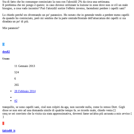
Sta di fatto che ho comunque cominciato la cura con l'aloxidil 2% da circa una settimana.
Il problema che mi pongo è questo: in caso dovessi utilizzare la lozione in zone dove non ce n'è un reale
bisogno, a cosa vado incontro? Può l'aloxidil sortire l'effetto inverso, facendomi perdere i capelli sani?
Lo chiedo perché sto diventando un po' paranoico. Ho notato che in generale tendo a perdere meno capelli
da quando ho cominciato, però mi sembra che la parte centrale/frontale dell'attaccatura dei capelli si sia
diradata un po' di più.
Mie paranoie?
D
dex82
Utente
11 Gennaio 2013
524
6
265
28 Febbraio 2014
#2
tranquillo, se sono capelli sani, cioè non colpiti da aga, non succede nulla, come lo stesso Dott. Gigli
disse se non erro ad una domanda simile di qualche tempo fa..se ricordo male, chiedo venia [
]
cmq se sei convinto che la visita sia stata approssimativa, dovresti farne un'altra più accurata a mio avviso [
]
F
fabio88_it