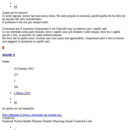
#4
Grazie per le risposte!
Si avete ragione, dovrei fare una nuova visita. Ne sento proprio la necessità, perché quella che ho fatto mi
ha lasciato del tutto insoddisfatto.
Il problema è che son pur sempre soldi.
Comunque per il momento l'importante è che l'aloxidil non sia dannoso per i capelli sani.
Lo sto mettendo sulla parte frontale, dove i capelli sono più diradati e sulle tempie, dove ho i capelli
piccoli e fini, in procinto di cadere definitivamente.
Ho letto che in quelle zone i risultati non sono quasi mai apprezzabili, l'importante però è che la lozione
non peggiori la situazione ai capelli sani.
F
fabio88_it
Utente
24 Gennaio 2011
277
1
265
2 Marzo 2014
#5
no questo no vai tranquillo
Devi effettuare il login o registrarti per postare qui.
Condividi:
Facebook
Twitter
Reddit
Pinterest
Tumblr
WhatsApp
Email
Condividi
Link