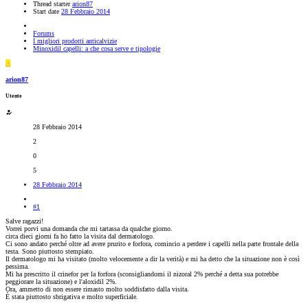
Thread starter
arion87
Start date
28 Febbraio 2014
Forums
I migliori prodotti anticalvizie
Minoxidil capelli: a che cosa serve e tipologie
A
arion87
Utente
28 Febbraio 2014
2
0
5
28 Febbraio 2014
#1
Salve ragazzi!
Vorrei porvi una domanda che mi tartassa da qualche giorno.
circa dieci giorni fa ho fatto la visita dal dermatologo.
Ci sono andato perché oltre ad avere prurito e forfora, comincio a perdere i capelli nella parte frontale della
testa. Sono piuttosto stempiato.
Il dermatologo mi ha visitato (molto velocemente a dir la verità) e mi ha detto che la situazione non è così
pessima.
Mi ha prescritto il crinefor per la forfora (sconsigliandomi il nizoral 2% perché a detta sua potrebbe
peggiorare la situazione) e l'aloxidil 2%.
Ora, ammetto di non essere rimasto molto soddisfatto dalla visita.
È stata piuttosto sbrigativa e molto superficiale.