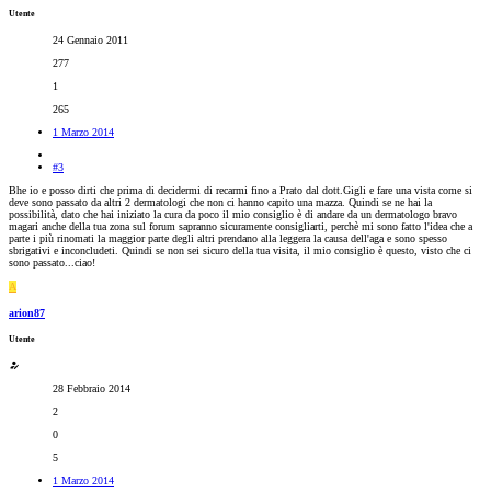
Utente
24 Gennaio 2011
277
1
265
1 Marzo 2014
#3
Bhe io e posso dirti che prima di decidermi di recarmi fino a Prato dal dott.Gigli e fare una vista come si
deve sono passato da altri 2 dermatologi che non ci hanno capito una mazza. Quindi se ne hai la
possibilità, dato che hai iniziato la cura da poco il mio consiglio è di andare da un dermatologo bravo
magari anche della tua zona sul forum sapranno sicuramente consigliarti, perchè mi sono fatto l'idea che a
parte i più rinomati la maggior parte degli altri prendano alla leggera la causa dell'aga e sono spesso
sbrigativi e inconcludeti. Quindi se non sei sicuro della tua visita, il mio consiglio è questo, visto che ci
sono passato...ciao!
A
arion87
Utente
28 Febbraio 2014
2
0
5
1 Marzo 2014