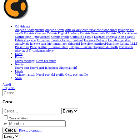
Calvizie.net
Alopecia Androgenetica
Alopecia Areata
Altre calvizie
Aree tematiche
Associazioni
Biologia dei
capelli
Calvizie Comune
Calvizie Digital Academy
Calvizie Femminile
Calvizie TV
Calvizie.net
Canizie capelli grigi/bianchi
Credits e varie
Curiosità e gossip
Diagnosi e terapia
Dieta e capelli
Difetti al capello
Effluvium
Eventi e Incontri
Featured
Forfora e Pidocchi
I migliori prodotti
anticalvizie
Igiene e cura
Infoltimenti non chirurgici
Interviste
Ipertricosi/Irsutismo
Isolinea
LLLT
Per iniziare
Principi attivi
Ricerca e futuro
Telogen Effluvium
Trapianto di capelli
Trattamenti
tricologici
Tricopigmentazione
Home
Forums
Nuovi messaggi
Cerca nel forum
Novità
Nuovi post
Nuovi stati in bacheca
Ultime attività
Utenti
Visitatori attuali
Nuovi post del profilo
Cerca post profilo
Shop
Accedi
Registrati
Cerca
Cerca nel titolo
Da:
Cerca
Ricerca avanzata...