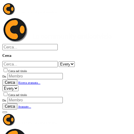
Cerca
Cerca nel titolo
Da:
Cerca
Ricerca avanzata...
Cerca nel titolo
Da:
Cerca
Avanzate...