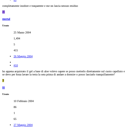
completamente inodore e trasparente e me nn lascia nessun residuo
M
mortal
Utente
25 Marzo 2004
1,494
5
415
26 Maggio 2004
#10
ho appena acquistato il gel a base di aloe volevo sapere se posso metterlo direttamente sul cuoio capelluto e
se devo per forza lavare la testa la sera prima di andare a dormire o posso lasciarlo tranquillamente?
L
lll
Utente
10 Febbraio 2004
86
1
65
27 Maggio 2004