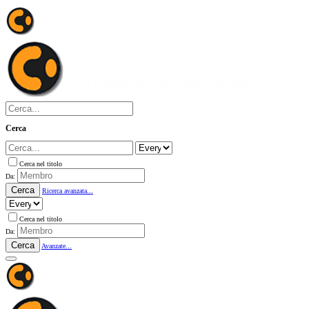
Cerca
Cerca nel titolo
Da:
Cerca
Ricerca avanzata...
Cerca nel titolo
Da:
Cerca
Avanzate...