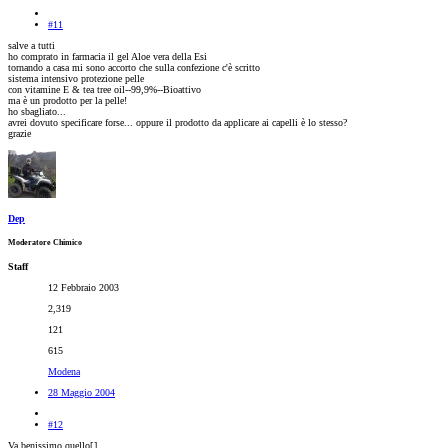
#11
salve a tutti
ho comprato in farmacia il gel Aloe vera della Esi
tornando a casa mi sono accorto che sulla confezione c'è scritto
sistema intensivo protezione pelle
con vitamine E & tea tree oil--99,9%--Bioattivo
ma è un prodotto per la pelle!
ho sbagliato...
avrei dovuto specificare forse... oppure il prodotto da applicare ai capelli è lo stesso?
grazie
Dep
Moderatore Chimico
Staff
12 Febbraio 2003
2,319
121
615
Modena
28 Maggio 2004
#12
Va benissimo quello[
]