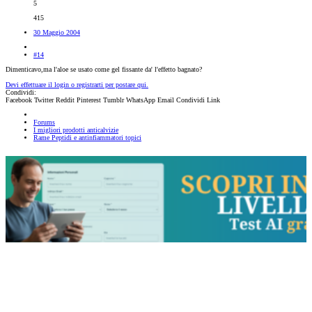
5
415
30 Maggio 2004
#14
Dimenticavo,ma l'aloe se usato come gel fissante da' l'effetto bagnato?
Devi effettuare il login o registrarti per postare qui.
Condividi:
Facebook
Twitter
Reddit
Pinterest
Tumblr
WhatsApp
Email
Condividi
Link
Forums
I migliori prodotti anticalvizie
Rame Peptidi e antinfiammatori topici