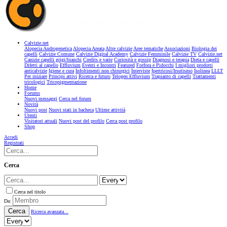
Calvizie.net
Alopecia Androgenetica
Alopecia Areata
Altre calvizie
Aree tematiche
Associazioni
Biologia dei
capelli
Calvizie Comune
Calvizie Digital Academy
Calvizie Femminile
Calvizie TV
Calvizie.net
Canizie capelli grigi/bianchi
Credits e varie
Curiosità e gossip
Diagnosi e terapia
Dieta e capelli
Difetti al capello
Effluvium
Eventi e Incontri
Featured
Forfora e Pidocchi
I migliori prodotti
anticalvizie
Igiene e cura
Infoltimenti non chirurgici
Interviste
Ipertricosi/Irsutismo
Isolinea
LLLT
Per iniziare
Principi attivi
Ricerca e futuro
Telogen Effluvium
Trapianto di capelli
Trattamenti
tricologici
Tricopigmentazione
Home
Forums
Nuovi messaggi
Cerca nel forum
Novità
Nuovi post
Nuovi stati in bacheca
Ultime attività
Utenti
Visitatori attuali
Nuovi post del profilo
Cerca post profilo
Shop
Accedi
Registrati
Cerca
Cerca nel titolo
Da:
Cerca
Ricerca avanzata...