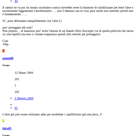
#4
Il sale(ce ne va poi un mezzo cucchiaino scarso) dovrebbe avere la funzione di solubilizzare per bene l'aloe e
incrementare leggermente l'assorbimento......non è dannoso ma se vuoi puoi anche non metterlo perchè non
è fondamentale.......
Si', puoi abbondare tranquillamente con l'aloe [
]
puo' proteggere dal sole?
Non proprio....al massimo puo' avere l'azione di un blando filtro fisico(per via di quella pellicola che lascia
su cute/capelli) ma non ci contare troppo(usa quindi altri metodi per proteggerti)
Ciao
-Dep-
U
utente80
Utente
12 Marzo 2004
201
1
165
2 Maggio 2004
#5
L'aloe gel può essere utilizzato anke per modellare i capelli(come gel,cera,lacca..)?
F
falco81
Utente