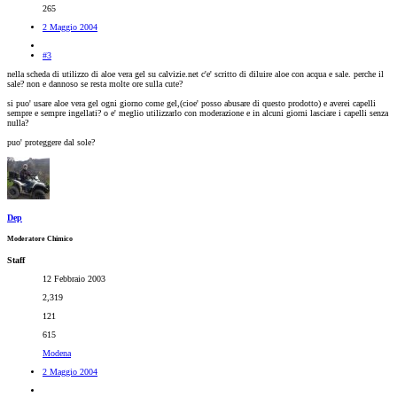
265
2 Maggio 2004
#3
nella scheda di utilizzo di aloe vera gel su calvizie.net c'e' scritto di diluire aloe con acqua e sale. perche il
sale? non e dannoso se resta molte ore sulla cute?
si puo' usare aloe vera gel ogni giorno come gel,(cioe' posso abusare di questo prodotto) e averei capelli
sempre e sempre ingellati? o e' meglio utilizzarlo con moderazione e in alcuni giorni lasciare i capelli senza
nulla?
puo' proteggere dal sole?
Dep
Moderatore Chimico
Staff
12 Febbraio 2003
2,319
121
615
Modena
2 Maggio 2004