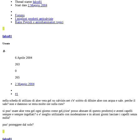
Thread starter
falco81
Start date
2 Maggio 2004
Forums
I migliori prodotti anticalvizie
Rame Peptidi e antinfiammatori topici
F
falco81
Utente
6 Aprile 2004
263
0
265
2 Maggio 2004
#1
nella scheda di utilizzo di aloe vera gel su calvizie.net c'e' scritto di diluire aloe con acqua e sale. perche il
sale? non e dannoso se resta molte ore sulla cute?
si puo' usare aloe vera gel ogni giorno come gel,(cioe' posso abusare di questo prodotto) e averei capelli
sempre e sempre ingellati? o e' meglio utilizzarlo con moderazione e in alcuni giorni lasciare i capelli senza
nulla?
puo' proteggere dal sole?
F
falco81