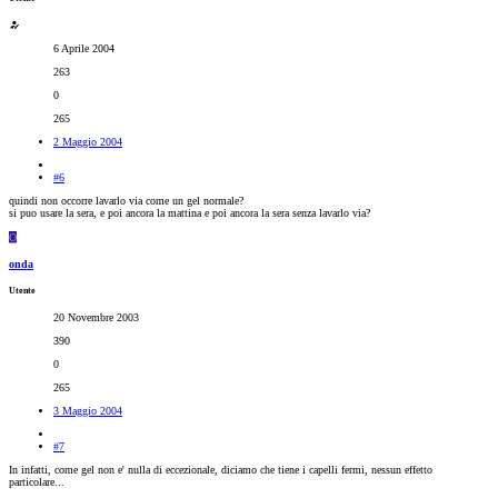
6 Aprile 2004
263
0
265
2 Maggio 2004
#6
quindi non occorre lavarlo via come un gel normale?
si puo usare la sera, e poi ancora la mattina e poi ancora la sera senza lavarlo via?
O
onda
Utente
20 Novembre 2003
390
0
265
3 Maggio 2004
#7
In infatti, come gel non e' nulla di eccezionale, diciamo che tiene i capelli fermi, nessun effetto
particolare...