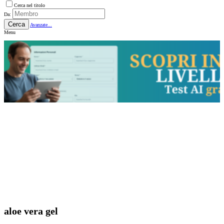
Cerca nel titolo
Da:
Cerca
Avanzate...
Menu
aloe vera gel