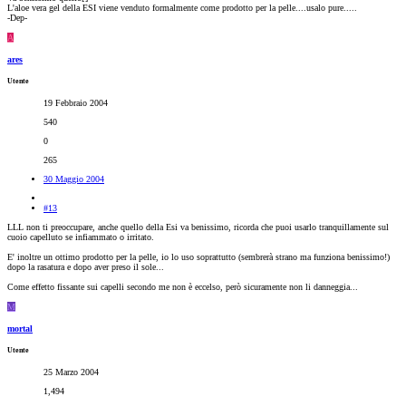
L'aloe vera gel della ESI viene venduto formalmente come prodotto per la pelle....usalo pure.....
-Dep-
A
ares
Utente
19 Febbraio 2004
540
0
265
30 Maggio 2004
#13
LLL non ti preoccupare, anche quello della Esi va benissimo, ricorda che puoi usarlo tranquillamente sul
cuoio capelluto se infiammato o irritato.
E' inoltre un ottimo prodotto per la pelle, io lo uso soprattutto (sembrerà strano ma funziona benissimo!)
dopo la rasatura e dopo aver preso il sole...
Come effetto fissante sui capelli secondo me non è eccelso, però sicuramente non li danneggia...
M
mortal
Utente
25 Marzo 2004
1,494