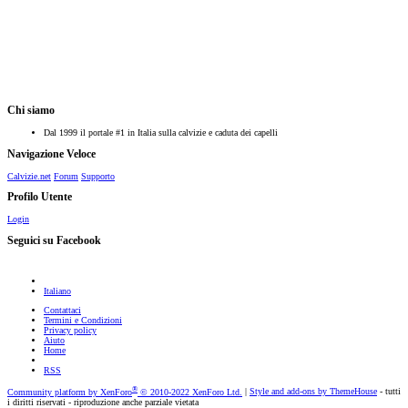
Chi siamo
Dal 1999 il portale #1 in Italia sulla calvizie e caduta dei capelli
Navigazione Veloce
Calvizie.net
Forum
Supporto
Profilo Utente
Login
Seguici su Facebook
Italiano
Contattaci
Termini e Condizioni
Privacy policy
Aiuto
Home
RSS
®
Community platform by XenForo
© 2010-2022 XenForo Ltd.
|
Style and add-ons by ThemeHouse
- tutti
i diritti riservati - riproduzione anche parziale vietata