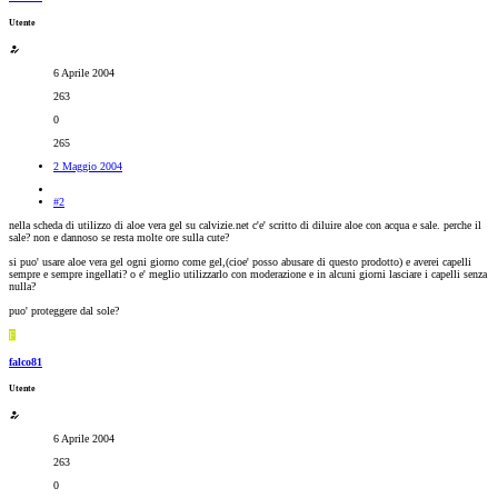
Utente
6 Aprile 2004
263
0
265
2 Maggio 2004
#2
nella scheda di utilizzo di aloe vera gel su calvizie.net c'e' scritto di diluire aloe con acqua e sale. perche il
sale? non e dannoso se resta molte ore sulla cute?
si puo' usare aloe vera gel ogni giorno come gel,(cioe' posso abusare di questo prodotto) e averei capelli
sempre e sempre ingellati? o e' meglio utilizzarlo con moderazione e in alcuni giorni lasciare i capelli senza
nulla?
puo' proteggere dal sole?
F
falco81
Utente
6 Aprile 2004
263
0