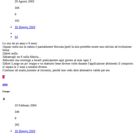
29 Agosto 2003
184
0
165
30 Maggio 2004
#4
Lo uso da un anno e 9 mesi:
1)quasi nulla ma la caduta è parzialmente bloccata (però la mia potrebbe essere una calvizie ad evoluzione
lenta)
2)direi nulla
3)diamogli un 6 sulla fiducia...
4)discreto ma costringe a lavarli praticamente ogni giorno al max ogni 2
5)direi 5,unge un po' troppo e va sbattutto bene diverse volte durante l'applicazione altrimenti il composto
si separa in 2 zone a tonalità diverse
Continuo ad usarlo,insieme al tricomin, perchè non vedo altre alternative valide per me.
A
ares
Utente
19 Febbraio 2004
540
0
265
30 Maggio 2004