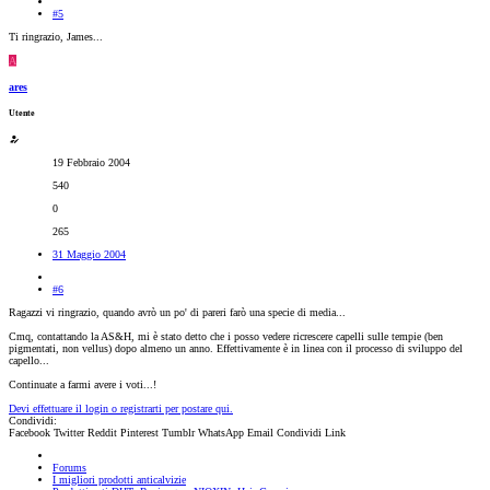
#5
Ti ringrazio, James...
A
ares
Utente
19 Febbraio 2004
540
0
265
31 Maggio 2004
#6
Ragazzi vi ringrazio, quando avrò un po' di pareri farò una specie di media...
Cmq, contattando la AS&H, mi è stato detto che i posso vedere ricrescere capelli sulle tempie (ben
pigmentati, non vellus) dopo almeno un anno. Effettivamente è in linea con il processo di sviluppo del
capello...
Continuate a farmi avere i voti...!
Devi effettuare il login o registrarti per postare qui.
Condividi:
Facebook
Twitter
Reddit
Pinterest
Tumblr
WhatsApp
Email
Condividi
Link
Forums
I migliori prodotti anticalvizie