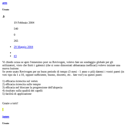
ares
Utente
19 Febbraio 2004
540
0
265
29 Maggio 2004
#3
Vi chiedo scusa se apro l'ennesimo post su Revivogen, volevo fare un sondaggio globale per gli
utilizzatori, visto che finiti i galenici (che si sono dimostrati abbastanza inefficaci) volevo iniziare una
nuova lozione.
Se avete usato Revivogen per un buon periodo di tempo (3 mesi - 1 anno o più) datemi i vostri pareri (in
voti tipo da 1 a 10, oppure sufficiente, buono, discreto, etc.. fate voi!) su questi punti:
1) efficacia ricrescita sul vertex
2) efficacia ricrescita sulle tempie
3) efficacia nel bloccare la progressione dell'alopecia
4) risultato sulla qualità dei capelli
5) facilità di applicazione
Grazie a tutti!
J
james
Utente