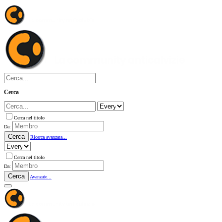
Cerca
Cerca nel titolo
Da:
Cerca
Ricerca avanzata...
Cerca nel titolo
Da:
Cerca
Avanzate...