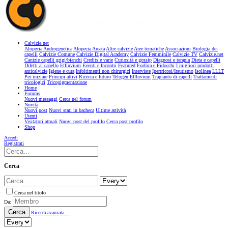
Calvizie.net
Alopecia Androgenetica
Alopecia Areata
Altre calvizie
Aree tematiche
Associazioni
Biologia dei
capelli
Calvizie Comune
Calvizie Digital Academy
Calvizie Femminile
Calvizie TV
Calvizie.net
Canizie capelli grigi/bianchi
Credits e varie
Curiosità e gossip
Diagnosi e terapia
Dieta e capelli
Difetti al capello
Effluvium
Eventi e Incontri
Featured
Forfora e Pidocchi
I migliori prodotti
anticalvizie
Igiene e cura
Infoltimenti non chirurgici
Interviste
Ipertricosi/Irsutismo
Isolinea
LLLT
Per iniziare
Principi attivi
Ricerca e futuro
Telogen Effluvium
Trapianto di capelli
Trattamenti
tricologici
Tricopigmentazione
Home
Forums
Nuovi messaggi
Cerca nel forum
Novità
Nuovi post
Nuovi stati in bacheca
Ultime attività
Utenti
Visitatori attuali
Nuovi post del profilo
Cerca post profilo
Shop
Accedi
Registrati
Cerca
Cerca nel titolo
Da:
Cerca
Ricerca avanzata...