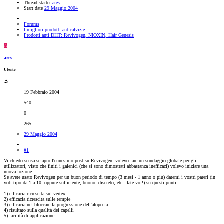
Thread starter
ares
Start date
29 Maggio 2004
Forums
I migliori prodotti anticalvizie
Prodotti anti DHT: Revivogen, NIOXIN, Hair Genesis
A
ares
Utente
19 Febbraio 2004
540
0
265
29 Maggio 2004
#1
Vi chiedo scusa se apro l'ennesimo post su Revivogen, volevo fare un sondaggio globale per gli
utilizzatori, visto che finiti i galenici (che si sono dimostrati abbastanza inefficaci) volevo iniziare una
nuova lozione.
Se avete usato Revivogen per un buon periodo di tempo (3 mesi - 1 anno o più) datemi i vostri pareri (in
voti tipo da 1 a 10, oppure sufficiente, buono, discreto, etc.. fate voi!) su questi punti:
1) efficacia ricrescita sul vertex
2) efficacia ricrescita sulle tempie
3) efficacia nel bloccare la progressione dell'alopecia
4) risultato sulla qualità dei capelli
5) facilità di applicazione