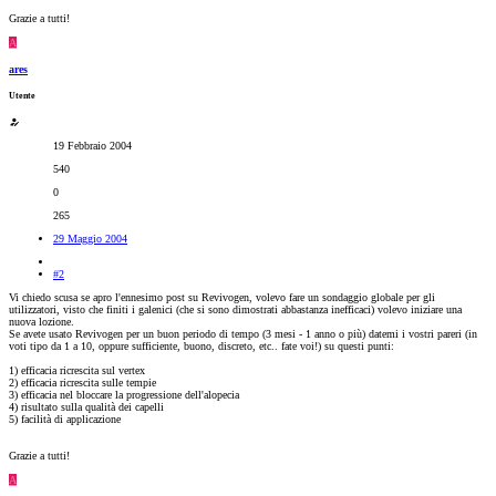
Grazie a tutti!
A
ares
Utente
19 Febbraio 2004
540
0
265
29 Maggio 2004
#2
Vi chiedo scusa se apro l'ennesimo post su Revivogen, volevo fare un sondaggio globale per gli
utilizzatori, visto che finiti i galenici (che si sono dimostrati abbastanza inefficaci) volevo iniziare una
nuova lozione.
Se avete usato Revivogen per un buon periodo di tempo (3 mesi - 1 anno o più) datemi i vostri pareri (in
voti tipo da 1 a 10, oppure sufficiente, buono, discreto, etc.. fate voi!) su questi punti:
1) efficacia ricrescita sul vertex
2) efficacia ricrescita sulle tempie
3) efficacia nel bloccare la progressione dell'alopecia
4) risultato sulla qualità dei capelli
5) facilità di applicazione
Grazie a tutti!
A