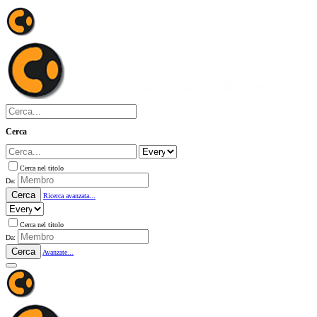
Cerca
Cerca nel titolo
Da:
Cerca
Ricerca avanzata...
Cerca nel titolo
Da:
Cerca
Avanzate...