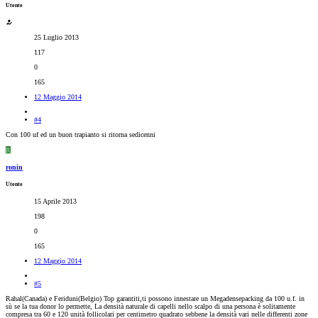
Utente
25 Luglio 2013
117
0
165
12 Maggio 2014
#4
Con 100 uf ed un buon trapianto si ritorna sedicenni
R
ronin
Utente
15 Aprile 2013
198
0
165
12 Maggio 2014
#5
Rahal(Canada) e Feriduni(Belgio) Top garantiti,ti possono innestare un Megadensepacking da 100 u.f. in
sù se la tua donor lo permette, La densità naturale di capelli nello scalpo di una persona è solitamente
compresa tra 60 e 120 unità follicolari per centimetro quadrato sebbene la densità vari nelle differenti zone