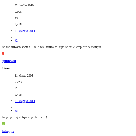
22 Luglio 2010
5,056
396
1,415
11 Maggio 2014
#2
so che arrivano anche a 100 in casi particolari, tipo se hai 2 tempiette da riempire.
J
juliensorel
Utente
21 Marzo 2005
6,223
11
1,415
11 Maggio 2014
#3
ho proprio quel tipo di problema. :-(
B
behappy