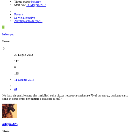
Thread starter
behappy
Start date
11 Maggio 2014
Forums
Le vie alternative
Autotrapianto di capelli
B
behappy
Utente
25 Luglio 2013
117
0
165
11 Maggio 2014
#1
Ho letto da qualche parte che i migliori sulla piazza riescono a trapiantare 70 uf per cm q., qualcuno sa se
sono in corso studi per puntare a qualcosa di più?
artiglio5825
Utente