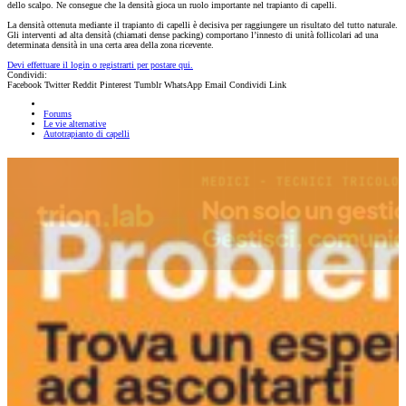
dello scalpo. Ne consegue che la densità gioca un ruolo importante nel trapianto di capelli.
La densità ottenuta mediante il trapianto di capelli è decisiva per raggiungere un risultato del tutto naturale.
Gli interventi ad alta densità (chiamati dense packing) comportano l’innesto di unità follicolari ad una
determinata densità in una certa area della zona ricevente.
Devi effettuare il login o registrarti per postare qui.
Condividi:
Facebook
Twitter
Reddit
Pinterest
Tumblr
WhatsApp
Email
Condividi
Link
Forums
Le vie alternative
Autotrapianto di capelli