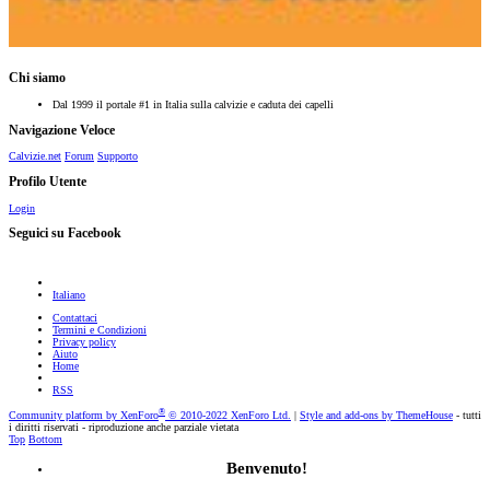
Chi siamo
Dal 1999 il portale #1 in Italia sulla calvizie e caduta dei capelli
Navigazione Veloce
Calvizie.net
Forum
Supporto
Profilo Utente
Login
Seguici su Facebook
Italiano
Contattaci
Termini e Condizioni
Privacy policy
Aiuto
Home
RSS
®
Community platform by XenForo
© 2010-2022 XenForo Ltd.
|
Style and add-ons by ThemeHouse
- tutti
i diritti riservati - riproduzione anche parziale vietata
Top
Bottom
Benvenuto!