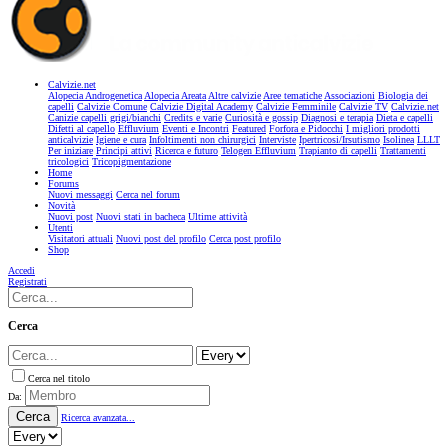
Calvizie.net
Alopecia Androgenetica
Alopecia Areata
Altre calvizie
Aree tematiche
Associazioni
Biologia dei
capelli
Calvizie Comune
Calvizie Digital Academy
Calvizie Femminile
Calvizie TV
Calvizie.net
Canizie capelli grigi/bianchi
Credits e varie
Curiosità e gossip
Diagnosi e terapia
Dieta e capelli
Difetti al capello
Effluvium
Eventi e Incontri
Featured
Forfora e Pidocchi
I migliori prodotti
anticalvizie
Igiene e cura
Infoltimenti non chirurgici
Interviste
Ipertricosi/Irsutismo
Isolinea
LLLT
Per iniziare
Principi attivi
Ricerca e futuro
Telogen Effluvium
Trapianto di capelli
Trattamenti
tricologici
Tricopigmentazione
Home
Forums
Nuovi messaggi
Cerca nel forum
Novità
Nuovi post
Nuovi stati in bacheca
Ultime attività
Utenti
Visitatori attuali
Nuovi post del profilo
Cerca post profilo
Shop
Accedi
Registrati
Cerca
Cerca nel titolo
Da:
Cerca
Ricerca avanzata...