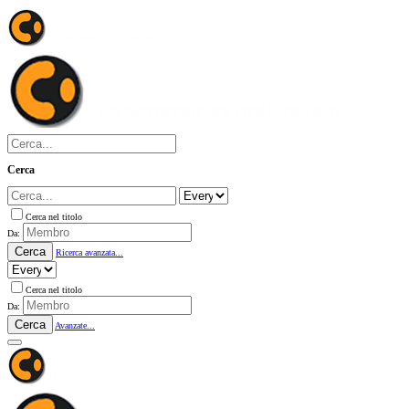
Cerca
Cerca nel titolo
Da:
Cerca
Ricerca avanzata...
Cerca nel titolo
Da:
Cerca
Avanzate...