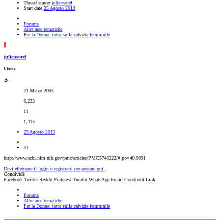
Thread starter
juliensorel
Start date
25 Agosto 2013
Forums
Altre aree tematiche
Per la Donna: tutto sulla calvizie femminile
J
juliensorel
Utente
21 Marzo 2005
6,223
11
1,415
25 Agosto 2013
#1
http://www.ncbi.nlm.nih.gov/pmc/articles/PMC3746222/#!po=40.9091
Devi effettuare il login o registrarti per postare qui.
Condividi:
Facebook
Twitter
Reddit
Pinterest
Tumblr
WhatsApp
Email
Condividi
Link
Forums
Altre aree tematiche
Per la Donna: tutto sulla calvizie femminile