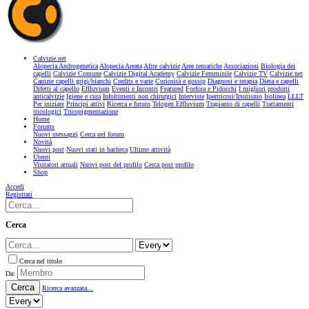
Calvizie.net
Alopecia Androgenetica
Alopecia Areata
Altre calvizie
Aree tematiche
Associazioni
Biologia dei
capelli
Calvizie Comune
Calvizie Digital Academy
Calvizie Femminile
Calvizie TV
Calvizie.net
Canizie capelli grigi/bianchi
Credits e varie
Curiosità e gossip
Diagnosi e terapia
Dieta e capelli
Difetti al capello
Effluvium
Eventi e Incontri
Featured
Forfora e Pidocchi
I migliori prodotti
anticalvizie
Igiene e cura
Infoltimenti non chirurgici
Interviste
Ipertricosi/Irsutismo
Isolinea
LLLT
Per iniziare
Principi attivi
Ricerca e futuro
Telogen Effluvium
Trapianto di capelli
Trattamenti
tricologici
Tricopigmentazione
Home
Forums
Nuovi messaggi
Cerca nel forum
Novità
Nuovi post
Nuovi stati in bacheca
Ultime attività
Utenti
Visitatori attuali
Nuovi post del profilo
Cerca post profilo
Shop
Accedi
Registrati
Cerca
Cerca nel titolo
Da:
Cerca
Ricerca avanzata...