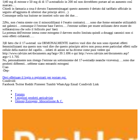
1)40 mg di estrone e 50 mg di di 17-a-estradiolo in 200 ml non dovrebbero portare ad un aumento così
marcato....
Chiedi in farmacia a cosa è dovuto l'aumento(magari questo aumento è dettato dal tariffario ufficiale in
seguito all'aggiunta di ulteriori due principi attivi...)
Comunque nella tua lozione ne inserirei solo uno dei due....
2)No, non c'entra niente con il minoxidil(anzi è l'esatto contrario)......sono due forme entrambe utilizzabili
nei galenici....comunque è l'estrone base l'attivo.....l'estrone solfato per essere utilizzato deve essere de-
solfatato(cosa che solo il follicolo puo' fare)
La potenza dell'estrone intesa come estrogeno è davvero molto limitata quindi a dosaggi canonici non ci
sono effetti collaterali.....
3)Il fatto che il 17-a-estrad. sia ORMONALMENTE inattivo vuol dire che non sono riportati effetti
femminilizzanti ma questo non vuol dire che questo principio attivo non possa avere particolari effetti sulle
cellule della matrice del capello....infatti di azioni ne ha diverse come puoi vedere qui
http://www.calvizie.net/documento.asp?args=39.1.696 e qui http://www.calvizie.net/documento.asp?
args=1.1.705
No, personalmente non ritengo l'estrone un sottoinsieme del 17-a-estrad(e neanche viceversa).....sono due
prodotti differenti...sebbene siano entrambi estrogeni
Ciao
-Dep-
Devi effettuare il login o registrarti per postare qui.
Condividi:
Facebook
Twitter
Reddit
Pinterest
Tumblr
WhatsApp
Email
Condividi
Link
Forums
I migliori prodotti anticalvizie
Ormoni,Estrogeni, Idrocortisone & C.