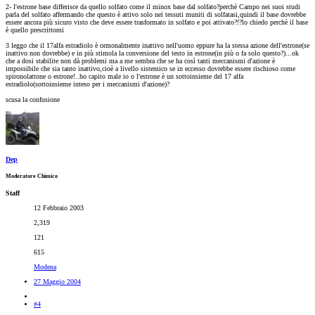
2- l'estrone base differisce da quello solfato come il minox base dal solfato?perchè Campo nei suoi studi
parla del solfato affermando che questo è attivo solo nei tessuti muniti di solfatasi,quindi il base dovrebbe
essere ancora più sicuro visto che deve essere trasformato in solfato e poi attivato?!?lo chiedo perchè il base
è quello prescrittomi
3 leggo che il 17alfa estradiolo è ormonalmente inattivo nell'uomo eppure ha la stessa azione dell'estrone(se
inattivo non dovrebbe) e in più stimola la conversione del testo in estrone(in più o fa solo questo?)...ok
che a dosi stabilite non dà problemi ma a me sembra che se ha così tanti meccanismi d'azione è
impossibile che sia tanto inattivo,cioè a livello sistemico se in eccesso dovrebbe essere rischioso come
spironolattone o estrone!..ho capito male io o l'estrone è un sottoinsieme del 17 alfa
estradiolo(sottoinsieme inteso per i meccanismi d'azione)?
scusa la confusione
Dep
Moderatore Chimico
Staff
12 Febbraio 2003
2,319
121
615
Modena
27 Maggio 2004
#4