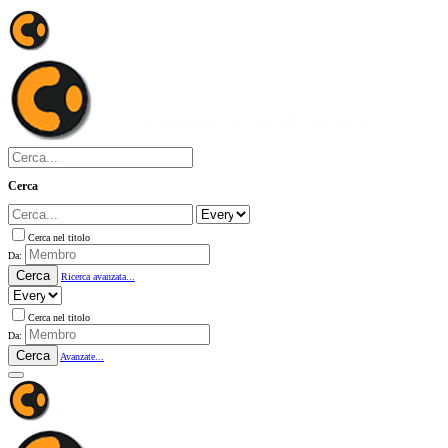
Cerca
Cerca nel titolo
Da:
Cerca
Ricerca avanzata...
Cerca nel titolo
Da:
Cerca
Avanzate...