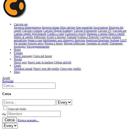
Calvizie.net
Alopecia Androgenetica
Alopecia Areata
Altre calvizie
Aree tematiche
Associazioni
Biologia dei
capelli
Calvizie Comune
Calvizie Digital Academy
Calvizie Femminile
Calvizie TV
Calvizie.net
Canizie capelli grigi/bianchi
Credits e varie
Curiosità e gossip
Diagnosi e terapia
Dieta e capelli
Difetti al capello
Effluvium
Eventi e Incontri
Featured
Forfora e Pidocchi
I migliori prodotti
anticalvizie
Igiene e cura
Infoltimenti non chirurgici
Interviste
Ipertricosi/Irsutismo
Isolinea
LLLT
Per iniziare
Principi attivi
Ricerca e futuro
Telogen Effluvium
Trapianto di capelli
Trattamenti
tricologici
Tricopigmentazione
Home
Forums
Nuovi messaggi
Cerca nel forum
Novità
Nuovi post
Nuovi stati in bacheca
Ultime attività
Utenti
Visitatori attuali
Nuovi post del profilo
Cerca post profilo
Shop
Accedi
Registrati
Cerca
Cerca nel titolo
Da:
Cerca
Ricerca avanzata...