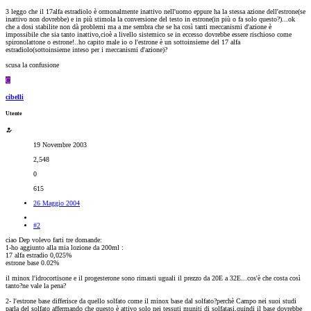
3 leggo che il 17alfa estradiolo è ormonalmente inattivo nell'uomo eppure ha la stessa azione dell'estrone(se
inattivo non dovrebbe) e in più stimola la conversione del testo in estrone(in più o fa solo questo?)...ok
che a dosi stabilite non dà problemi ma a me sembra che se ha così tanti meccanismi d'azione è
impossibile che sia tanto inattivo,cioè a livello sistemico se in eccesso dovrebbe essere rischioso come
spironolattone o estrone!..ho capito male io o l'estrone è un sottoinsieme del 17 alfa
estradiolo(sottoinsieme inteso per i meccanismi d'azione)?
scusa la confusione
C
cibelli
Utente
19 Novembre 2003
2,548
0
615
26 Maggio 2004
#2
ciao Dep volevo farti tre domande:
1-ho aggiunto alla mia lozione da 200ml :
17 alfa estradio 0,025%
estrone base 0.02%
il minox l'idrocortisone e il progesterone sono rimasti uguali il prezzo da 20E a 32E...cos'è che costa così
tanto?ne vale la pena?
2- l'estrone base differisce da quello solfato come il minox base dal solfato?perchè Campo nei suoi studi
parla del solfato affermando che questo è attivo solo nei tessuti muniti di solfatasi,quindi il base dovrebbe