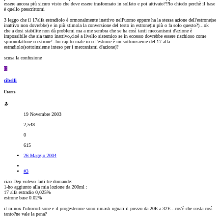
essere ancora più sicuro visto che deve essere trasformato in solfato e poi attivato?!?lo chiedo perchè il base
è quello prescrittomi
3 leggo che il 17alfa estradiolo è ormonalmente inattivo nell'uomo eppure ha la stessa azione dell'estrone(se
inattivo non dovrebbe) e in più stimola la conversione del testo in estrone(in più o fa solo questo?)...ok
che a dosi stabilite non dà problemi ma a me sembra che se ha così tanti meccanismi d'azione è
impossibile che sia tanto inattivo,cioè a livello sistemico se in eccesso dovrebbe essere rischioso come
spironolattone o estrone!..ho capito male io o l'estrone è un sottoinsieme del 17 alfa
estradiolo(sottoinsieme inteso per i meccanismi d'azione)?
scusa la confusione
C
cibelli
Utente
19 Novembre 2003
2,548
0
615
26 Maggio 2004
#3
ciao Dep volevo farti tre domande:
1-ho aggiunto alla mia lozione da 200ml :
17 alfa estradio 0,025%
estrone base 0.02%
il minox l'idrocortisone e il progesterone sono rimasti uguali il prezzo da 20E a 32E...cos'è che costa così
tanto?ne vale la pena?