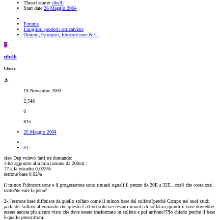
Thread starter
cibelli
Start date
26 Maggio 2004
Forums
I migliori prodotti anticalvizie
Ormoni,Estrogeni, Idrocortisone & C.
C
cibelli
Utente
19 Novembre 2003
2,548
0
615
26 Maggio 2004
#1
ciao Dep volevo farti tre domande:
1-ho aggiunto alla mia lozione da 200ml :
17 alfa estradio 0,025%
estrone base 0.02%
il minox l'idrocortisone e il progesterone sono rimasti uguali il prezzo da 20E a 32E...cos'è che costa così
tanto?ne vale la pena?
2- l'estrone base differisce da quello solfato come il minox base dal solfato?perchè Campo nei suoi studi
parla del solfato affermando che questo è attivo solo nei tessuti muniti di solfatasi,quindi il base dovrebbe
essere ancora più sicuro visto che deve essere trasformato in solfato e poi attivato?!?lo chiedo perchè il base
è quello prescrittomi