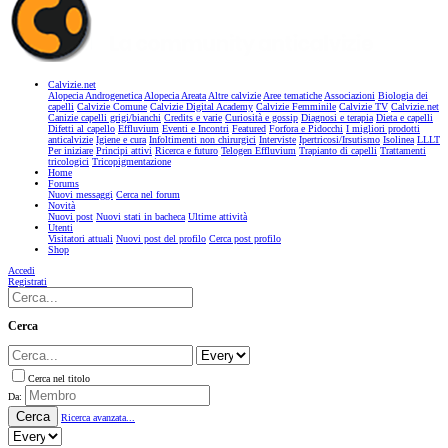
Calvizie.net
Alopecia Androgenetica
Alopecia Areata
Altre calvizie
Aree tematiche
Associazioni
Biologia dei
capelli
Calvizie Comune
Calvizie Digital Academy
Calvizie Femminile
Calvizie TV
Calvizie.net
Canizie capelli grigi/bianchi
Credits e varie
Curiosità e gossip
Diagnosi e terapia
Dieta e capelli
Difetti al capello
Effluvium
Eventi e Incontri
Featured
Forfora e Pidocchi
I migliori prodotti
anticalvizie
Igiene e cura
Infoltimenti non chirurgici
Interviste
Ipertricosi/Irsutismo
Isolinea
LLLT
Per iniziare
Principi attivi
Ricerca e futuro
Telogen Effluvium
Trapianto di capelli
Trattamenti
tricologici
Tricopigmentazione
Home
Forums
Nuovi messaggi
Cerca nel forum
Novità
Nuovi post
Nuovi stati in bacheca
Ultime attività
Utenti
Visitatori attuali
Nuovi post del profilo
Cerca post profilo
Shop
Accedi
Registrati
Cerca
Cerca nel titolo
Da:
Cerca
Ricerca avanzata...