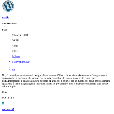
marlin
Amministratore
Staff
9 Maggio 2004
34,311
4,024
2,015
Milano
5 Novembre 2014
#2
No, il tutto dipende da cosa si mangia oltre a questo. Chiaro che se viene vista come un'integrazione è
qualcosa che si aggiunge alle calorie che introiti giornalmente, ma se viene vista come parte
dell'alimentazione è qualcosa che sta al posto di altri cibi e calorie, ora se questi cibi sono particolarmente
spazzatura è tanto di guadagnato sostituirli anche se, per assurdo, noci e mandorle dovessero dare poche
calorie in più.
Ciao
MA - r l i n
A
andreact95