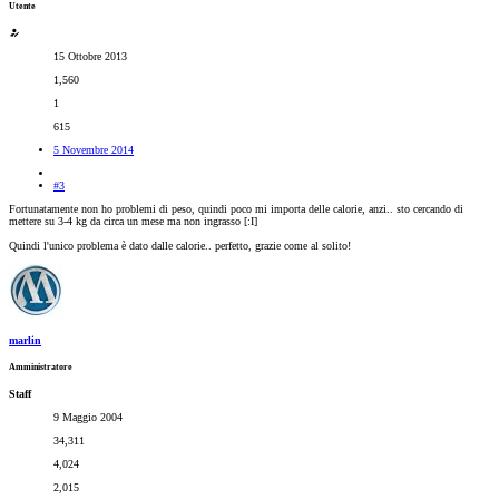
Utente
15 Ottobre 2013
1,560
1
615
5 Novembre 2014
#3
Fortunatamente non ho problemi di peso, quindi poco mi importa delle calorie, anzi.. sto cercando di
mettere su 3-4 kg da circa un mese ma non ingrasso [:I]
Quindi l'unico problema è dato dalle calorie.. perfetto, grazie come al solito!
marlin
Amministratore
Staff
9 Maggio 2004
34,311
4,024
2,015