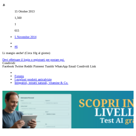
15 Ottobre 2013
1,560
1
615
5 Novembre 2014
#6
Li mangio anche! (Circa 10g al giorno)
Devi effettuare il login o registrarti per postare qui.
Condividi:
Facebook
Twitter
Reddit
Pinterest
Tumblr
WhatsApp
Email
Condividi
Link
Forums
I migliori prodotti anticalvizie
Integratori, estratti naturali, vitamine & Co.