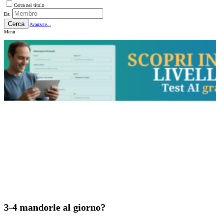
Cerca nel titolo
Da:
Cerca
Avanzate...
Menu
3-4 mandorle al giorno?