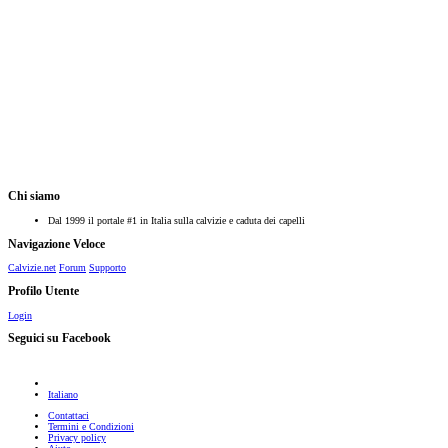
Chi siamo
Dal 1999 il portale #1 in Italia sulla calvizie e caduta dei capelli
Navigazione Veloce
Calvizie.net
Forum
Supporto
Profilo Utente
Login
Seguici su Facebook
Italiano
Contattaci
Termini e Condizioni
Privacy policy