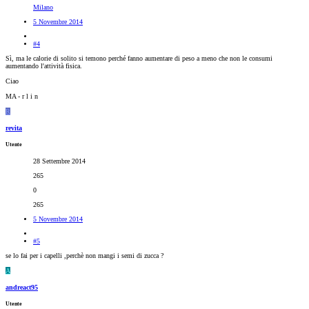
Milano
5 Novembre 2014
#4
Sì, ma le calorie di solito si temono perché fanno aumentare di peso a meno che non le consumi
aumentando l'attività fisica.
Ciao
MA - r l i n
R
revita
Utente
28 Settembre 2014
265
0
265
5 Novembre 2014
#5
se lo fai per i capelli ,perchè non mangi i semi di zucca ?
A
andreact95
Utente