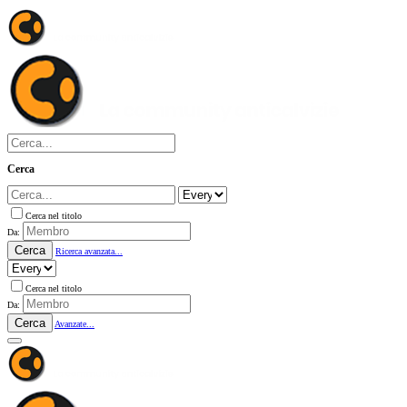
Cerca
Cerca nel titolo
Da:
Cerca
Ricerca avanzata...
Cerca nel titolo
Da:
Cerca
Avanzate...