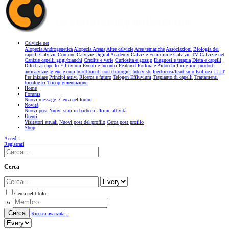
Calvizie.net
Alopecia Androgenetica
Alopecia Areata
Altre calvizie
Aree tematiche
Associazioni
Biologia dei
capelli
Calvizie Comune
Calvizie Digital Academy
Calvizie Femminile
Calvizie TV
Calvizie.net
Canizie capelli grigi/bianchi
Credits e varie
Curiosità e gossip
Diagnosi e terapia
Dieta e capelli
Difetti al capello
Effluvium
Eventi e Incontri
Featured
Forfora e Pidocchi
I migliori prodotti
anticalvizie
Igiene e cura
Infoltimenti non chirurgici
Interviste
Ipertricosi/Irsutismo
Isolinea
LLLT
Per iniziare
Principi attivi
Ricerca e futuro
Telogen Effluvium
Trapianto di capelli
Trattamenti
tricologici
Tricopigmentazione
Home
Forums
Nuovi messaggi
Cerca nel forum
Novità
Nuovi post
Nuovi stati in bacheca
Ultime attività
Utenti
Visitatori attuali
Nuovi post del profilo
Cerca post profilo
Shop
Accedi
Registrati
Cerca
Cerca nel titolo
Da:
Cerca
Ricerca avanzata...