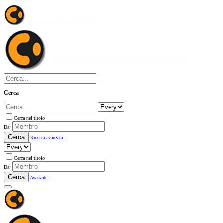
Cerca
Cerca nel titolo
Da:
Cerca
Ricerca avanzata...
Cerca nel titolo
Da:
Cerca
Avanzate...