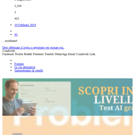
1,254
1
415
19 Febbraio 2014
#3
...eccellente!
Devi effettuare il login o registrarti per postare qui.
Condividi:
Facebook
Twitter
Reddit
Pinterest
Tumblr
WhatsApp
Email
Condividi
Link
Forums
Le vie alternative
Autotrapianto di capelli