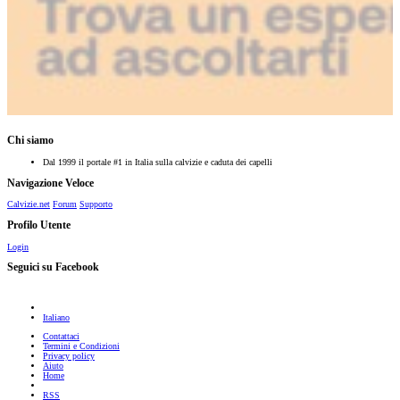
Chi siamo
Dal 1999 il portale #1 in Italia sulla calvizie e caduta dei capelli
Navigazione Veloce
Calvizie.net
Forum
Supporto
Profilo Utente
Login
Seguici su Facebook
Italiano
Contattaci
Termini e Condizioni
Privacy policy
Aiuto
Home
RSS