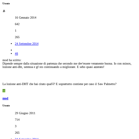
Utente
16 Gennaio 2014
642
1
265
24 Settembre 2014
#8
mod ha scritto:
Dipende sempre dalla situazione di partenza che secondo me dev'essere veramente buona. Io con minox,
lozione anti-dht, serenoa e gf sto continuando a migliorare. E sebo quasi azzerato!
La lozione anti-DHT che hai citato qual'è? E soprattutto contiene per caso il Saw Palmetto?
M
mod
Utente
29 Giugno 2011
714
3
265