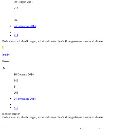
29 Giugno 2011
714
3
265
24 Settembre 2014
#11
Eeeh adesso mi chiedi troppo, mi ricordo solo che c'è il progesterone o come si chiama...
J
joel94
Utente
16 Gennaio 2014
642
1
265
24 Settembre 2014
#12
mod ha scritto:
Eeeh adesso mi chiedi troppo, mi ricordo solo che c'è il progesterone o come si chiama...