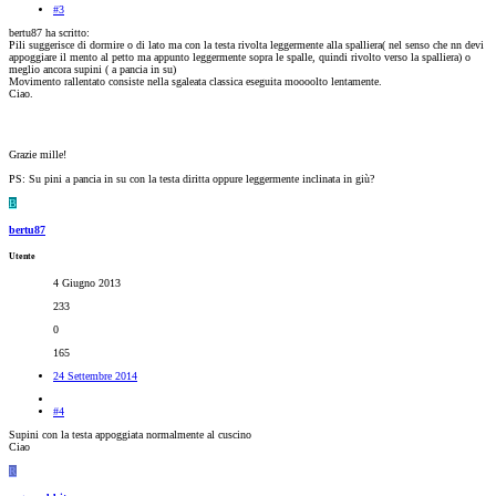
#3
bertu87 ha scritto:
Pili suggerisce di dormire o di lato ma con la testa rivolta leggermente alla spalliera( nel senso che nn devi
appoggiare il mento al petto ma appunto leggermente sopra le spalle, quindi rivolto verso la spalliera) o
meglio ancora supini ( a pancia in su)
Movimento rallentato consiste nella sgaleata classica eseguita moooolto lentamente.
Ciao.
Grazie mille!
PS: Su pini a pancia in su con la testa diritta oppure leggermente inclinata in giù?
B
bertu87
Utente
4 Giugno 2013
233
0
165
24 Settembre 2014
#4
Supini con la testa appoggiata normalmente al cuscino
Ciao
R