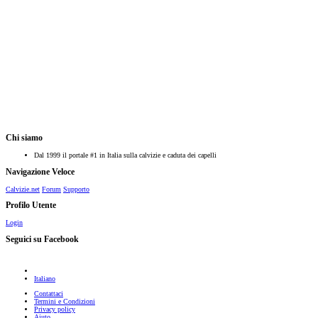
Chi siamo
Dal 1999 il portale #1 in Italia sulla calvizie e caduta dei capelli
Navigazione Veloce
Calvizie.net
Forum
Supporto
Profilo Utente
Login
Seguici su Facebook
Italiano
Contattaci
Termini e Condizioni
Privacy policy
Aiuto