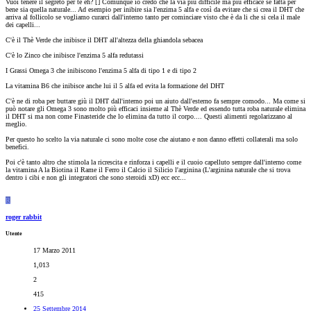
Vuoi tenere il segreto per te eh? [
] Comunque io credo che la via più difficile ma più efficace se fatta per
bene sia quella naturale... Ad esempio per inibire sia l'enzima 5 alfa e così da evitare che si crea il DHT che
arriva al follicolo se vogliamo curarci dall'interno tanto per cominciare visto che è da li che si cela il male
dei capelli...
C'è il Thè Verde che inibisce il DHT all'altezza della ghiandola sebacea
C'è lo Zinco che inibisce l'enzima 5 alfa redutassi
I Grassi Omega 3 che inibiscono l'enzima 5 alfa di tipo 1 e di tipo 2
La vitamina B6 che inibisce anche lui il 5 alfa ed evita la formazione del DHT
C'è ne di roba per buttare giù il DHT dall'interno poi un aiuto dall'esterno fa sempre comodo... Ma come si
può notare gli Omega 3 sono molto più efficaci insieme al Thè Verde ed essendo tutta roba naturale elimina
il DHT si ma non come Finasteride che lo elimina da tutto il corpo.... Questi alimenti regolarizzano al
meglio.
Per questo ho scelto la via naturale ci sono molte cose che aiutano e non danno effetti collaterali ma solo
benefici.
Poi c'è tanto altro che stimola la ricrescita e rinforza i capelli e il cuoio capelluto sempre dall'interno come
la vitamina A la Biotina il Rame il Ferro il Calcio il Silicio l'arginina (L'arginina naturale che si trova
dentro i cibi e non gli integratori che sono steroidi xD) ecc ecc...
R
roger rabbit
Utente
17 Marzo 2011
1,013
2
415
25 Settembre 2014