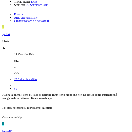
Thread starter
joel94
Start date
22 Settembre 2014
Forums
Altre aree tematiche
Ginnastica facciale per capelli
J
joel94
Utente
16 Gennaio 2014
642
1
265
22 Settembre 2014
#1
Allora la prima e serri pli dice di dormire in un certo modo ma non ho capito come qualcuno piò
spiegarmelo un attimo? Grazie in anticipo
Poi non ho capito il movimento rallentato
Grazie in anticipo
B
bertu87