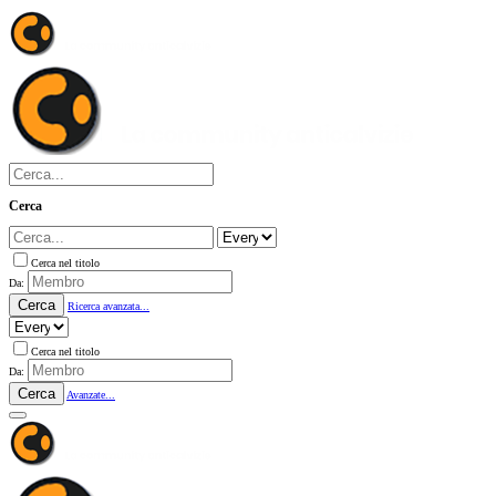
Cerca
Cerca nel titolo
Da:
Cerca
Ricerca avanzata...
Cerca nel titolo
Da:
Cerca
Avanzate...