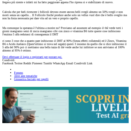
fregava più niente e infatti mi ha fatto peggiorare appena l'ho ripresa si e stabilizzato di nuovo.
Calcola che per farli ricrescere i follicoli devono essere ancora belli svegli almeno un 50% svegli e non
morti senza un capello... Il Follicolo finché produce anche solo un vellus vuol dire che è bello sveglio ma
non ha forza necessaria per dare vita ad un vero e proprio capello.
Ma comunque la speranza è l'ultima a morire no? Proviamo ad assumere ad esempio il thè verde tutti i
giorni mangiamo semi di zucca mangiamo cibi con zinco e vitamina B6 tutte queste cose inibiscono
l'enzima 5 alfa redutassi di conseguenza il DHT
ci sono 3 cose che a quanto pare inibiscono il DHT al 90% (Senza effetti collaterali) ed è Zinco, Vitamina
B6 e Acido Azelaico (Quest'ultimo si trova nel segale) questi 3 insieme da quello che si dice inibiscono il
5 alfa del 90% poi ci mettiamo una bella tazza di thè verde anche lui inibitore se non arriviamo al 100%
almeno al 95% è ottimo.
Devi effettuare il login o registrarti per postare qui.
Condividi:
Facebook
Twitter
Reddit
Pinterest
Tumblr
WhatsApp
Email
Condividi
Link
Forums
Altre aree tematiche
Ginnastica facciale per capelli