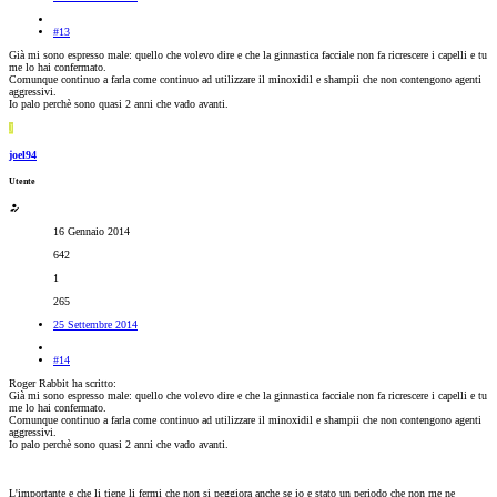
#13
Già mi sono espresso male: quello che volevo dire e che la ginnastica facciale non fa ricrescere i capelli e tu
me lo hai confermato.
Comunque continuo a farla come continuo ad utilizzare il minoxidil e shampii che non contengono agenti
aggressivi.
Io palo perchè sono quasi 2 anni che vado avanti.
J
joel94
Utente
16 Gennaio 2014
642
1
265
25 Settembre 2014
#14
Roger Rabbit ha scritto:
Già mi sono espresso male: quello che volevo dire e che la ginnastica facciale non fa ricrescere i capelli e tu
me lo hai confermato.
Comunque continuo a farla come continuo ad utilizzare il minoxidil e shampii che non contengono agenti
aggressivi.
Io palo perchè sono quasi 2 anni che vado avanti.
L'importante e che li tiene li fermi che non si peggiora anche se io e stato un periodo che non me ne