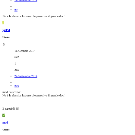
24 Settembre 2014
#9
No è la classica lozione che prescrive il grande doc!
J
joel94
Utente
16 Gennaio 2014
642
1
265
24 Settembre 2014
#10
mod ha scritto:
No è la classica lozione che prescrive il grande doc!
E sarebbè? [?]
M
mod
Utente