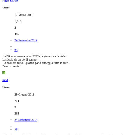
roger rabbit
Utente
17 Marzo 2011
1,013
2
415
24 Settembre 2014
#5
Joel94 non serve a na mi****a la ginnastica facciale.
La faccio da un pò di tempo.
Ho scollato tutto. Quando parlo ondeggia tutta la cute.
Zero ricrescita.
M
mod
Utente
29 Giugno 2011
714
3
265
24 Settembre 2014
#6