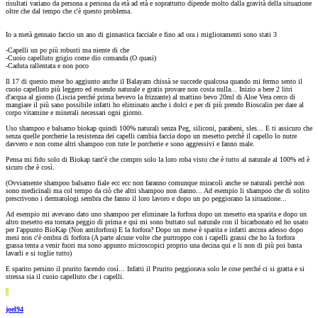
risultati variano da persona a persona da età ad età e soprattutto dipende molto dalla gravità della situazione
oltre che dal tempo che c'è questo problema.
Io a metà gennaio faccio un ano di ginnastica facciale e fino ad ora i miglioramenti sono stati 3
-Capelli un po più robusti ma niente di che
-Cuoio capelluto grigio come dio comanda (O quasi)
-Caduta rallentata e non poco
Il 17 di questo mese ho aggiunto anche il Balayam chissà se succede qualcosa quando mi fermo sento il
cuoio capelluto più leggero ed essendo naturale e gratis provare non costa nulla... Inizio a bere 2 litri
d'acqua al giorno (Liscia perché prima bevevo la frizzante) al mattino bevo 20ml di Aloe Vera cerco di
mangiare il più sano possibile infatti ho eliminato anche i dolci e per di più prendo Bioscalin per dare al
corpo vitamine e minerali necessari ogni giorno.
Uso shampoo e balsamo biokap quindi 100% naturali senza Peg, siliconi, parabeni, sles... E ti assicuro che
senza quelle porcherie la resistenza dei capelli cambia faccia dopo un mesetto perchè il capello lo nutre
davvero e non come altri shampoo con tute le porcherie e sono aggressivi e fanno male.
Pensa mi fido solo di Biokap tant'è che compro solo la loro roba visto che è tutto al naturale al 100% ed è
sicuro che è così.
(Ovviamente shampoo balsamo fiale ecc ecc non faranno comunque miracoli anche se naturali perchè non
sono medicinali ma col tempo da ciò che altri shampoo non danno... Ad esempio li shampoo che di solito
prescrivono i dermatologi sembra che fanno il loro lavoro e dopo un po peggiorano la situazione...
Ad esempio mi avevano dato uno shampoo per eliminare la forfora dopo un mesetto era sparita e dopo un
altro mesetto era tornata peggio di prima e qui mi sono buttato sul naturale con il bicarbonato ed ho usato
per l'appunto BioKap (Non antiforfora) E la forfora? Dopo un mese è sparita e infatti ancora adesso dopo
mesi non c'è ombra di forfora (A parte alcune volte che purtroppo con i capelli grassi che ho la forfora
grassa tenta a venir fuori ma sono appunto microscopici proprio una decina qui e li non di più poi basta
lavarli e si toglie tutto)
E sparito persino il prurito facendo così... Infatti il Prurito peggiorava solo le cose perché ci si gratta e si
stressa sia il cuoio capelluto che i capelli.
J
joel94