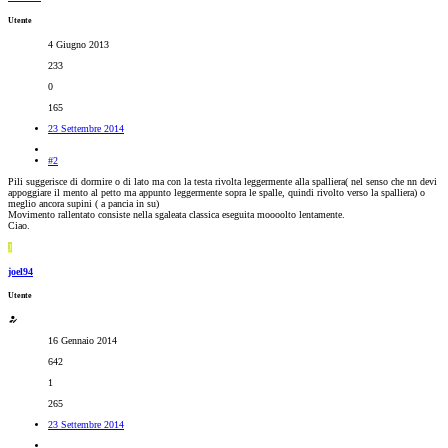
Utente
4 Giugno 2013
233
0
165
23 Settembre 2014
#2
Pili suggerisce di dormire o di lato ma con la testa rivolta leggermente alla spalliera( nel senso che nn devi
appoggiare il mento al petto ma appunto leggermente sopra le spalle, quindi rivolto verso la spalliera) o
meglio ancora supini ( a pancia in su)
Movimento rallentato consiste nella sgaleata classica eseguita moooolto lentamente.
Ciao.
J
joel94
Utente
16 Gennaio 2014
642
1
265
23 Settembre 2014