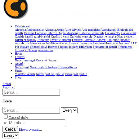
Calvizie.net
Alopecia Androgenetica
Alopecia Areata
Altre calvizie
Aree tematiche
Associazioni
Biologia dei
capelli
Calvizie Comune
Calvizie Digital Academy
Calvizie Femminile
Calvizie TV
Calvizie.net
Canizie capelli grigi/bianchi
Credits e varie
Curiosità e gossip
Diagnosi e terapia
Dieta e capelli
Difetti al capello
Effluvium
Eventi e Incontri
Featured
Forfora e Pidocchi
I migliori prodotti
anticalvizie
Igiene e cura
Infoltimenti non chirurgici
Interviste
Ipertricosi/Irsutismo
Isolinea
LLLT
Per iniziare
Principi attivi
Ricerca e futuro
Telogen Effluvium
Trapianto di capelli
Trattamenti
tricologici
Tricopigmentazione
Home
Forums
Nuovi messaggi
Cerca nel forum
Novità
Nuovi post
Nuovi stati in bacheca
Ultime attività
Utenti
Visitatori attuali
Nuovi post del profilo
Cerca post profilo
Shop
Accedi
Registrati
Cerca
Cerca nel titolo
Da:
Cerca
Ricerca avanzata...