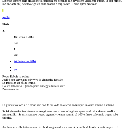
Dipende sempre dalla situazione di partenza che secondo me dev'essere veramente buona. Io con minox,
lozione anti-dht, serenoa e gf sto continuando a migliorare. E sebo quasi azzerato!
J
joel94
Utente
16 Gennaio 2014
642
1
265
24 Settembre 2014
#7
Roger Rabbit ha scritto:
Joel94 non serve a na mi****a la ginnastica facciale.
La faccio da un pò di tempo.
Ho scollato tutto. Quando parlo ondeggia tutta la cute.
Zero ricrescita.
La ginnastica facciale e ovvio che non fa nulla da sola serve comunque un aiuto esterno e interno
Se fai ginnastica facciale e non mangi sano non ricevono la giusta quantità di vitamine minerali e
aminoacidi... Se usi shampoo troppo aggressivi e non naturali al 100% fanno solo male troppa roba
chimica.
Anchese si scolla tutto se non circola il sangue a dovere non ci fai nulla al limite rallenti un poi... I